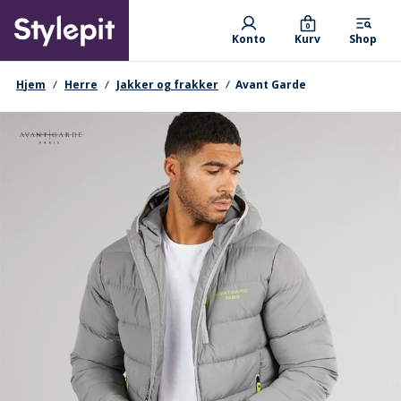
Skip
Primary departments
to
0
Konto
Kurv
Shop
main
content
navigationssti
Hjem
Herre
Jakker og frakker
Avant Garde