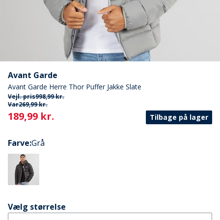
Avant Garde
Avant Garde Herre Thor Puffer Jakke Slate
Vejl. pris
998,99 kr.
Var
269,99 kr.
Current
189,99 kr.
Tilbage på lager
Farve
:
Grå
Vælg størrelse