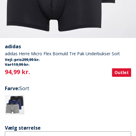
adidas
adidas Herre Micro Flex Bomuld Tre Pak Underbukser Sort
Vejl. pris
299,99 kr.
Var
119,99 kr.
Current
94,99 kr.
Outlet
Farve
:
Sort
Vælg størrelse