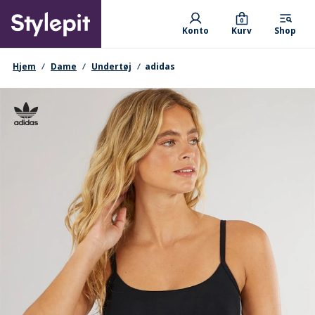
Skip
Primary departments
to
0
Konto
Kurv
Shop
main
content
navigationssti
Hjem
Dame
Undertøj
adidas