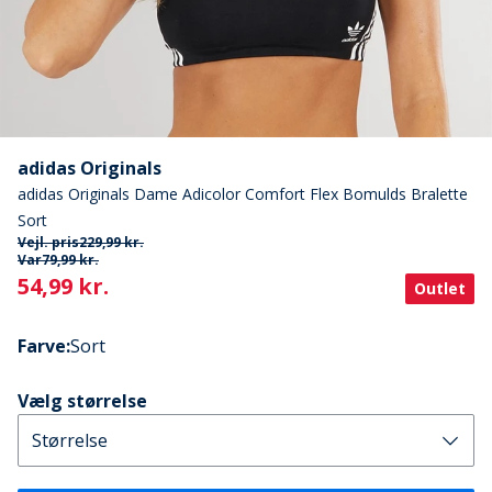
adidas Originals
adidas Originals Dame Adicolor Comfort Flex Bomulds Bralette
Sort
Vejl. pris
229,99 kr.
Var
79,99 kr.
Current
54,99 kr.
Outlet
Farve
:
Sort
Vælg størrelse