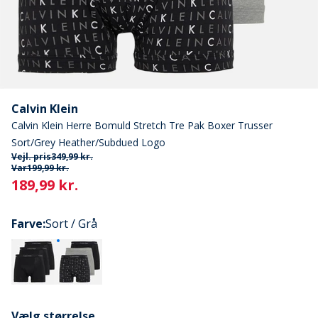
Calvin Klein
Calvin Klein Herre Bomuld Stretch Tre Pak Boxer Trusser
Sort/Grey Heather/Subdued Logo
Vejl. pris
349,99 kr.
Var
199,99 kr.
Current
189,99 kr.
Farve
:
Sort / Grå
Vælg størrelse