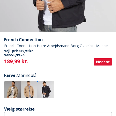
French Connection
French Connection Herre Arbejdsmand Borg Overshirt Marine
Vejl. pris
849,99 kr.
Var
229,99 kr.
Current
189,99 kr.
Nedsat
Farve
:
Marineblå
Vælg størrelse