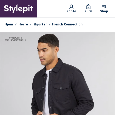
Skip
Primary departments
to
0
Konto
Kurv
Shop
main
content
navigationssti
Hjem
Herre
Skjorter
French Connection