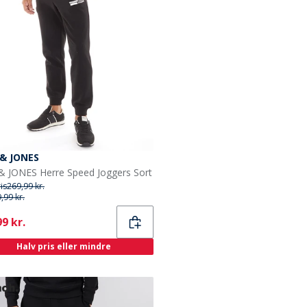
 & JONES
& JONES Herre Speed Joggers Sort
ris
269,99 kr.
,99 kr.
ent
9 kr.
Halv pris eller mindre