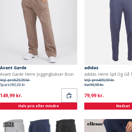
Avant Garde
adidas
Avant Garde Herre Joggingbukser Brun
Vejl. pris
529,99 kr.
Vejl. pris
499,99 kr.
Spare
380,00 kr.
Var
99,99 kr.
Current
Current
149,99 kr.
79,99 kr.
Halv pris eller mindre
Nedsat