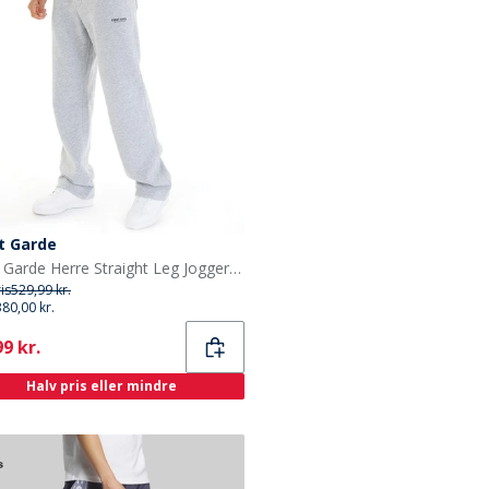
t Garde
Avant Garde Herre Straight Leg Joggers Lys Grå Melange
ris
529,99 kr.
380,00 kr.
ent
9 kr.
Halv pris eller mindre