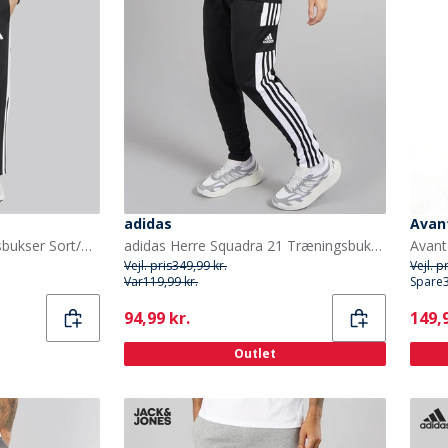
adidas
Avan
adidas Herre Snap Sportsbukser Sort/Hvid
adidas Herre Squadra 21 Træningsbukser Sort/Hvid
Vejl. pris
349,99 kr.
Vejl. p
Var
119,99 kr.
Spare
Current
Curr
94,99 kr.
149,9
Outlet