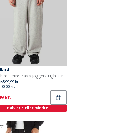
bird
Woodbird Herre Basis Joggers Light Grey Melange
ris
599,99 kr.
400,00 kr.
ent
9 kr.
Halv pris eller mindre