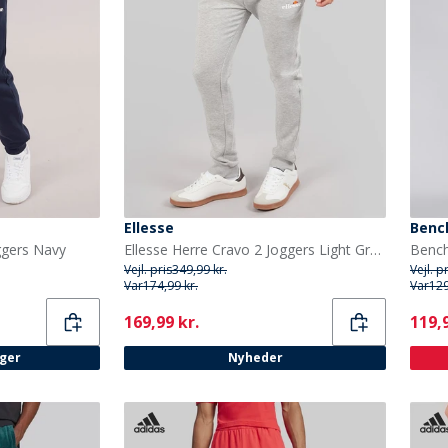
Ellesse
Benc
ggers Navy
Ellesse Herre Cravo 2 Joggers Light Grey Marl
Vejl. pris
349,99 kr.
Vejl. p
Var
174,99 kr.
Var
129
Current
Curr
169,99 kr.
119,9
ager
Nyheder