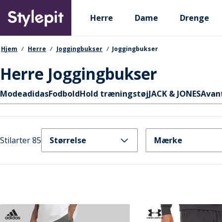
Skip
Primary departments
to
Herre
Dame
Drenge
main
content
navigationssti
Hjem
Herre
Joggingbukser
Joggingbukser
Herre Joggingbukser
Hurtige links
Mode
adidas
Fodbold
Hold træningstøj
JACK & JONES
Avan
Stilarter 85
Størrelse
Mærke