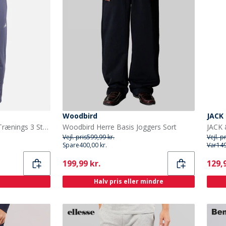
Woodbird
JACK
adidas Herre Spil Og Gå Trænings 3 Stribede Joggers Shadow Navy
Woodbird Herre Basis Joggers Sort
JACK 
Vejl. pris
599,99 kr.
Vejl. p
Spare
400,00 kr.
Var
149
Current
Curr
199,99 kr.
129,9
Halv pris eller mindre