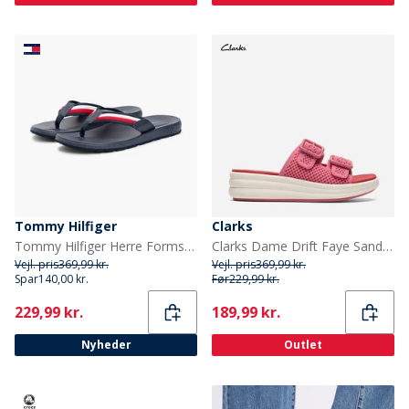
Tommy Hilfiger
Clarks
Tommy Hilfiger Herre Formstøbte Klipklappere Rwb
Clarks Dame Drift Faye Sandaler Pink
Vejl. pris
369,99 kr.
Vejl. pris
369,99 kr.
Spar
140,00 kr.
Før
229,99 kr.
Current
Current
229,99 kr.
189,99 kr.
Nyheder
Outlet