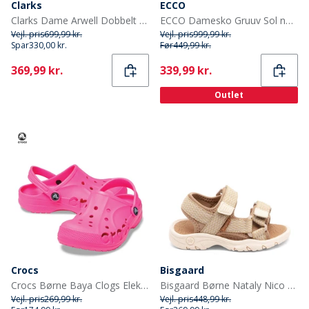
Clarks
ECCO
Clarks Dame Arwell Dobbelt Rem Sandaler Tan Leather
ECCO Damesko Gruuv Sol nubuck ankelrem sandaler Old Rose
Vejl. pris
699,99 kr.
Vejl. pris
999,99 kr.
Spar
330,00 kr.
Før
449,99 kr.
Current
Current
369,99 kr.
339,99 kr.
Outlet
Crocs
Bisgaard
Crocs Børne Baya Clogs Elektrisk Pink
Bisgaard Børne Nataly Nico Sandal Nude Mix
Vejl. pris
269,99 kr.
Vejl. pris
448,99 kr.