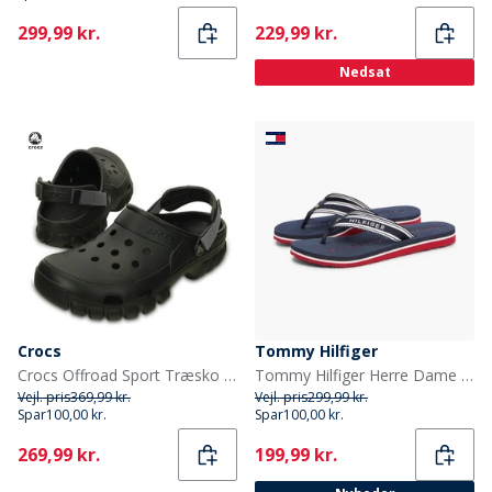
Current
Current
299,99 kr.
229,99 kr.
Nedsat
Crocs
Tommy Hilfiger
Crocs Offroad Sport Træsko Sort/Grafit
Tommy Hilfiger Herre Dame Webbing Flip Flops Rwb
Vejl. pris
369,99 kr.
Vejl. pris
299,99 kr.
Spar
100,00 kr.
Spar
100,00 kr.
Current
Current
269,99 kr.
199,99 kr.