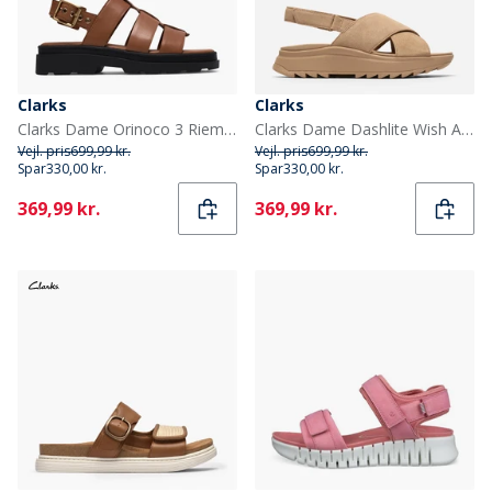
Clarks
Clarks
Clarks Dame Orinoco 3 Riem Sandaler Tan Leather
Clarks Dame Dashlite Wish Ankelrem Sandaler Beige Suede
Vejl. pris
699,99 kr.
Vejl. pris
699,99 kr.
Spar
330,00 kr.
Spar
330,00 kr.
Current
Current
369,99 kr.
369,99 kr.