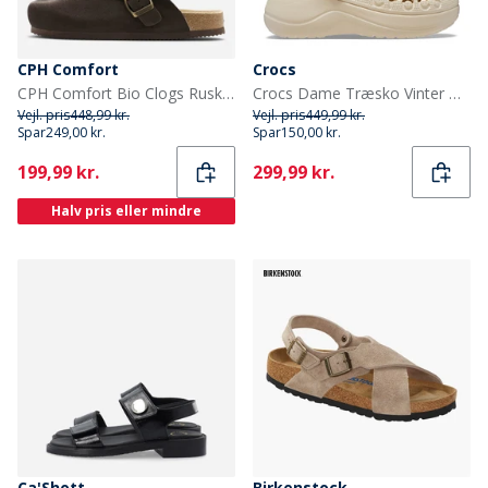
CPH Comfort
Crocs
CPH Comfort Bio Clogs Ruskind Sandaler Dark Brown
Crocs Dame Træsko Vinter Hvid
Vejl. pris
448,99 kr.
Vejl. pris
449,99 kr.
Spar
249,00 kr.
Spar
150,00 kr.
Current
Current
199,99 kr.
299,99 kr.
Halv pris eller mindre
Ca'Shott
Birkenstock