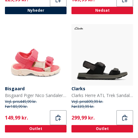
Nyheder
Nedsat
Bisgaard
Clarks
Bisgaard Piger Nico Sandaler Pink
Clarks Herre ATL Trek Sandaler River Black
Vejl. pris
449,99 kr.
Vejl. pris
699,99 kr.
Før
189,99 kr.
Før
339,99 kr.
Current
Current
149,99 kr.
299,99 kr.
Outlet
Outlet