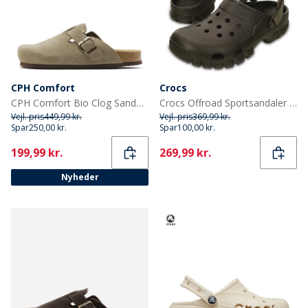
CPH Comfort
Crocs
CPH Comfort Bio Clog Sandaler af ruskind Taupe
Crocs Offroad Sportsandaler Espresso/Valnød
Vejl. pris
449,99 kr.
Vejl. pris
369,99 kr.
Spar
250,00 kr.
Spar
100,00 kr.
Current
Current
199,99 kr.
269,99 kr.
Nyheder