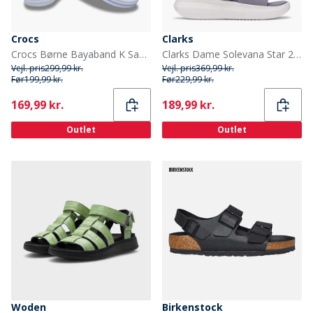
Crocs
Clarks
Crocs Børne Bayaband K Sandaler Dreamscape
Clarks Dame Solevana Star 2 Sandaler Purple Grey
Vejl. pris
299,99 kr.
Vejl. pris
369,99 kr.
Før
199,99 kr.
Før
229,99 kr.
Current
Current
169,99 kr.
189,99 kr.
Outlet
Outlet
Woden
Birkenstock