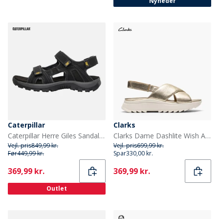
Nyheder
Caterpillar
Clarks
Caterpillar Herre Giles Sandaler Sort
Clarks Dame Dashlite Wish Ankelrem Sandaler Gold Leather
Vejl. pris
849,99 kr.
Vejl. pris
699,99 kr.
Før
449,99 kr.
Spar
330,00 kr.
Current
Current
369,99 kr.
369,99 kr.
Outlet