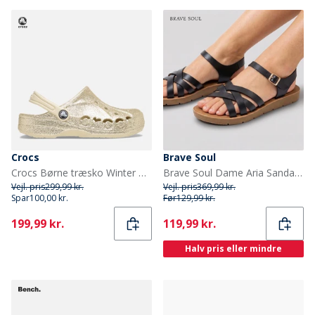
Crocs
Brave Soul
Crocs Børne træsko Winter White
Brave Soul Dame Aria Sandaler Sort
Vejl. pris
299,99 kr.
Vejl. pris
369,99 kr.
Spar
100,00 kr.
Før
129,99 kr.
Current
Current
199,99 kr.
119,99 kr.
Halv pris eller mindre