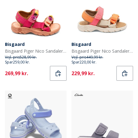
Bisgaard
Bisgaard
Bisgaard Piger Nico Sandaler Confetti Flower
Bisgaard Piger Nico Sandaler Pink
Vejl. pris
528,99 kr.
Vejl. pris
449,99 kr.
Spar
259,00 kr.
Spar
220,00 kr.
Current
Current
269,99 kr.
229,99 kr.