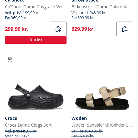
Ca'Shott Dame Casgrace Velcro Patent Sandaler Sort
Birkenstock Dame Tulum Krydsrem Sandaler Taupe
Vejl. pris
1.199,99 kr.
Vejl. pris
1.048,99 kr.
Før
369,99 kr.
Før
699,99 kr.
Current
Current
299,99 kr.
629,99 kr.
Outlet
Crocs
Woden
Crocs Dame Clogs Sort
Woden Sandaler til Kvinder Louisa 813 Elfenben
Vejl. pris
449,99 kr.
Vejl. pris
849,99 kr.
Spar
150,00 kr.
Før
269,99 kr.