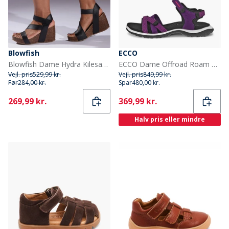
Blowfish
ECCO
Blowfish Dame Hydra Kilesandaler Sort
ECCO Dame Offroad Roam Nubuck Ankelrem Sandaler Imperial Purple/Beetroot
Vejl. pris
529,99 kr.
Vejl. pris
849,99 kr.
Før
284,00 kr.
Spar
480,00 kr.
Current
Current
269,99 kr.
369,99 kr.
Halv pris eller mindre