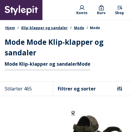
Skip
Primary departments
to
0
Konto
Kurv
Shop
main
content
navigationssti
Hjem
Klip-klapper og sandaler
Mode
Mode
Mode Mode Klip-klapper og
sandaler
Hurtige links
Mode Klip-klapper og sandaler
Mode
Stilarter 465
Filtrer og sorter