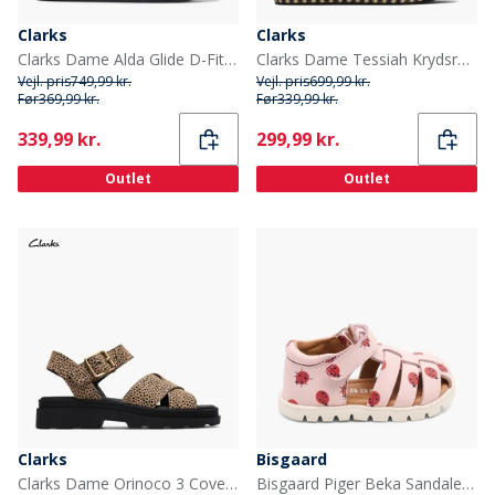
Clarks
Clarks
Clarks Dame Alda Glide D-Fit Klipklapper Sort
Clarks Dame Tessiah Krydsrem Sandaler Black Interest
Vejl. pris
749,99 kr.
Vejl. pris
699,99 kr.
Før
369,99 kr.
Før
339,99 kr.
Current
Current
339,99 kr.
299,99 kr.
Outlet
Outlet
Clarks
Bisgaard
Clarks Dame Orinoco 3 Cove Sandaler Animal Print
Bisgaard Piger Beka Sandaler Lady Bugs