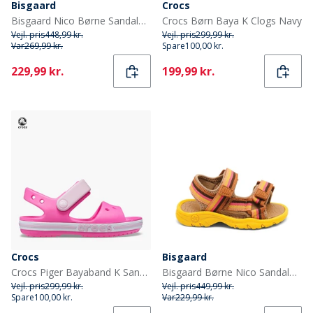
Bisgaard
Crocs
Bisgaard Nico Børne Sandaler Mocha
Crocs Børn Baya K Clogs Navy
Vejl. pris
448,99 kr.
Vejl. pris
299,99 kr.
Var
269,99 kr.
Spare
100,00 kr.
Current
Current
229,99 kr.
199,99 kr.
Crocs
Bisgaard
Crocs Piger Bayaband K Sandaler Electric Pink
Bisgaard Børne Nico Sandaler Lemon Mix
Vejl. pris
299,99 kr.
Vejl. pris
449,99 kr.
Spare
100,00 kr.
Var
229,99 kr.