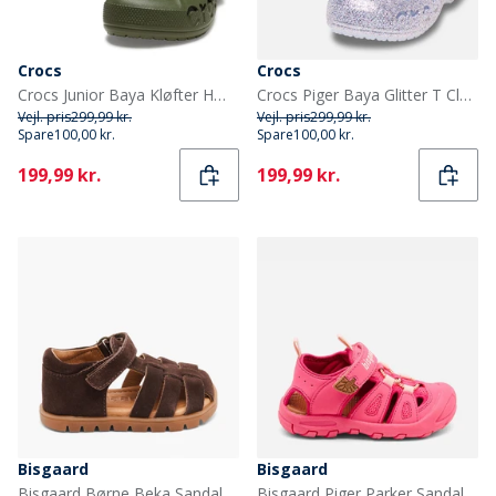
Crocs
Crocs
Crocs Junior Baya Kløfter Hærgrøn
Crocs Piger Baya Glitter T Clogs Dreamscape
Vejl. pris
299,99 kr.
Vejl. pris
299,99 kr.
Spare
100,00 kr.
Spare
100,00 kr.
Current
Current
199,99 kr.
199,99 kr.
Bisgaard
Bisgaard
Bisgaard Børne Beka Sandaler Cacao
Bisgaard Piger Parker Sandaler Pink