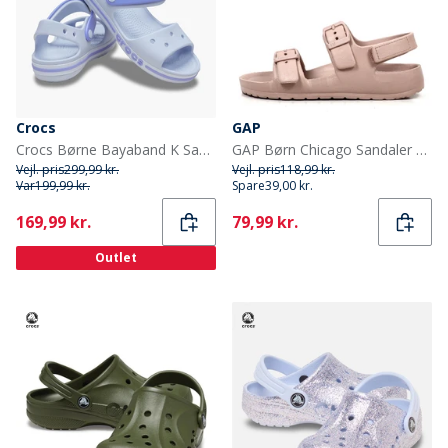
Crocs
GAP
Crocs Børne Bayaband K Sandaler Dreamscape
GAP Børn Chicago Sandaler Lyserød
Vejl. pris
299,99 kr.
Vejl. pris
118,99 kr.
Var
199,99 kr.
Spare
39,00 kr.
Current
Current
169,99 kr.
79,99 kr.
Outlet