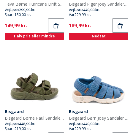
Teva Børne Hurricane Drift Sandaler Rosebloom
Bisgaard Piger Joey Sandaler Pink
Vejl. pris
299,99 kr.
Vejl. pris
449,99 kr.
Spare
150,00 kr.
Var
229,99 kr.
Current
Current
149,99 kr.
189,99 kr.
Halv pris eller mindre
Nedsat
Bisgaard
Bisgaard
Bisgaard Børne Paul Sandaler Olive
Bisgaard Børn Joey Sandaler Blå
Vejl. pris
448,99 kr.
Vejl. pris
449,99 kr.
Spare
219,00 kr.
Var
229,99 kr.