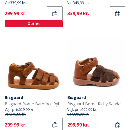
Var
339,99 kr.
Var
349,99 kr.
Current
Current
299,99 kr.
339,99 kr.
Outlet
Bisgaard
Bisgaard
Bisgaard Børne Barefoot Ryle Sandaler Cognac
Bisgaard Børne Richy Sandaler Cognac
Vejl. pris
629,99 kr.
Vejl. pris
699,99 kr.
Var
349,99 kr.
Var
339,99 kr.
Current
Current
299,99 kr.
299,99 kr.