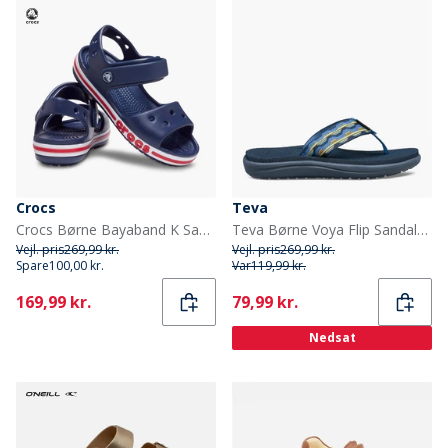
Crocs
Teva
Crocs Børne Bayaband K Sandaler Navy/Pepper
Teva Børne Voya Flip Sandaler Kishi Dark Blue
Vejl. pris
269,99 kr.
Vejl. pris
269,99 kr.
Spare
100,00 kr.
Var
119,99 kr.
Current
Current
169,99 kr.
79,99 kr.
Nedsat