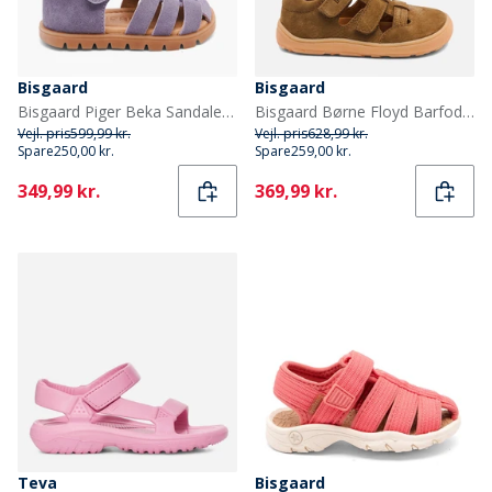
Bisgaard
Bisgaard
Bisgaard Piger Beka Sandaler Violet
Bisgaard Børne Floyd Barfodssandaler Earth
Vejl. pris
599,99 kr.
Vejl. pris
628,99 kr.
Spare
250,00 kr.
Spare
259,00 kr.
Current
Current
349,99 kr.
369,99 kr.
Teva
Bisgaard