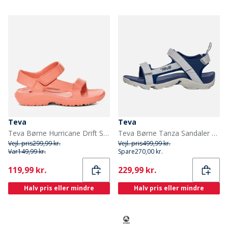
Teva
Teva
Teva Børne Hurricane Drift Sandaler Blooming Dahlia
Teva Børne Tanza Sandaler Grå/Navy
Vejl. pris
299,99 kr.
Vejl. pris
499,99 kr.
Var
149,99 kr.
Spare
270,00 kr.
Current
Current
119,99 kr.
229,99 kr.
Halv pris eller mindre
Halv pris eller mindre