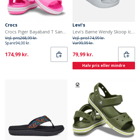
Crocs
Levi's
Crocs Piger Bayaband T Sandal Electric Pink
Levi's Børne Wendy Skoop Ice 0030
Vejl. pris
268,99 kr.
Vejl. pris
174,99 kr.
Spare
94,00 kr.
Var
99,99 kr.
Current
Current
174,99 kr.
79,99 kr.
Halv pris eller mindre