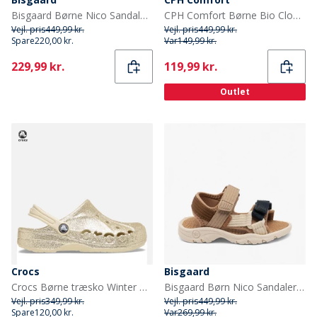
Bisgaard Børne Nico Sandaler Bright Green
CPH Comfort Børne Bio Clogs Ruskind Sandaler Dark Brown
Vejl. pris
449,99 kr.
Vejl. pris
449,99 kr.
Spare
220,00 kr.
Var
149,99 kr.
Current
Current
229,99 kr.
119,99 kr.
Outlet
Crocs
Bisgaard
Crocs Børne træsko Winter White
Bisgaard Børn Nico Sandaler Natur
Vejl. pris
349,99 kr.
Vejl. pris
449,99 kr.
Spare
120,00 kr.
Var
269,99 kr.