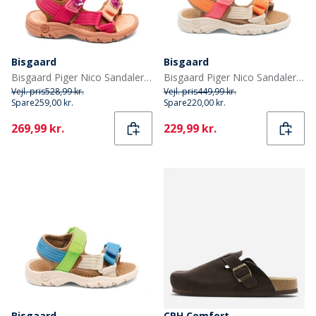
Bisgaard
Bisgaard
Bisgaard Piger Nico Sandaler Confetti Flower
Bisgaard Piger Nico Sandaler Pink
Vejl. pris
528,99 kr.
Vejl. pris
449,99 kr.
Spare
259,00 kr.
Spare
220,00 kr.
Current
Current
269,99 kr.
229,99 kr.
Bisgaard
CPH Comfort