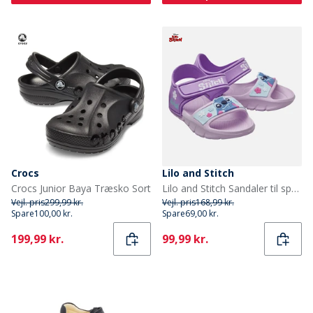
Crocs
Lilo and Stitch
Crocs Junior Baya Træsko Sort
Lilo and Stitch Sandaler til spædBørn med ankelrem Lilac
Vejl. pris
299,99 kr.
Vejl. pris
168,99 kr.
Spare
100,00 kr.
Spare
69,00 kr.
Current
Current
199,99 kr.
99,99 kr.