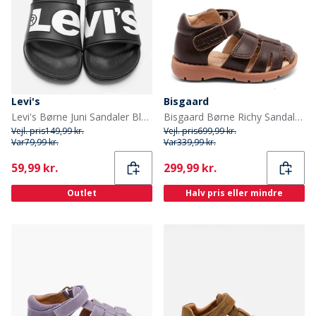
Levi's
Bisgaard
Levi's Børne Juni Sandaler Black 0003
Bisgaard Børne Richy Sandaler Dark Brown
Vejl. pris
149,99 kr.
Vejl. pris
699,99 kr.
Var
79,99 kr.
Var
339,99 kr.
Current
Current
59,99 kr.
299,99 kr.
Outlet
Halv pris eller mindre