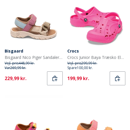
Bisgaard
Crocs
Bisgaard Nico Piger Sandaler Violet
Crocs Junior Baya Træsko Elektrisk Rosa
Vejl. pris
448,99 kr.
Vejl. pris
299,99 kr.
Var
269,99 kr.
Spare
100,00 kr.
Current
Current
229,99 kr.
199,99 kr.