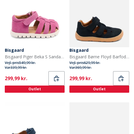
Bisgaard
Bisgaard
Bisgaard Piger Beka S Sandaler Pink
Bisgaard Børne Floyd Barfodssandaler Navy
Vejl. pris
549,99 kr.
Vejl. pris
629,99 kr.
Var
339,99 kr.
Var
369,99 kr.
Current
Current
299,99 kr.
299,99 kr.
Outlet
Outlet