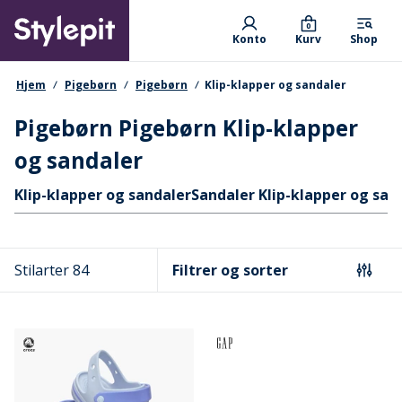
Skip
Primary departments
to
0
Konto
Kurv
Shop
main
content
navigationssti
Hjem
Pigebørn
Pigebørn
Klip-klapper og sandaler
Pigebørn Pigebørn Klip-klapper
og sandaler
Hurtige links
Klip-klapper og sandaler
Sandaler Klip-klapper og san
Stilarter 84
Filtrer og sorter