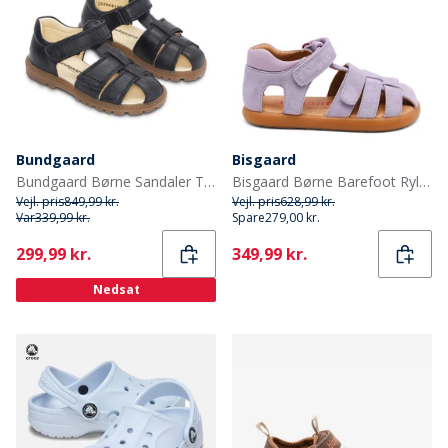
Bundgaard
Bisgaard
Bundgaard Børne Sandaler Tritu II Sort Ws
Bisgaard Børne Barefoot Ryle Sandaler Violet
Vejl. pris
849,99 kr.
Vejl. pris
628,99 kr.
Var
339,99 kr.
Spare
279,00 kr.
Current
Current
299,99 kr.
349,99 kr.
Nedsat