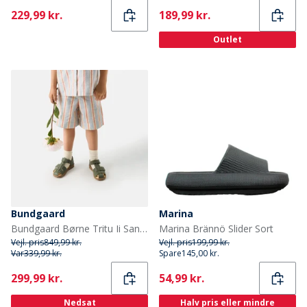
Current
Current
229,99 kr.
189,99 kr.
Outlet
Bundgaard
Marina
Bundgaard Børne Tritu Ii Sandaler Army
Marina Brännö Slider Sort
Vejl. pris
849,99 kr.
Vejl. pris
199,99 kr.
Var
339,99 kr.
Spare
145,00 kr.
Current
Current
299,99 kr.
54,99 kr.
Nedsat
Halv pris eller mindre