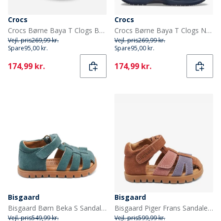
Crocs
Crocs
Crocs Børne Baya T Clogs Barely Pink
Crocs Børne Baya T Clogs Navy
Vejl. pris
269,99 kr.
Vejl. pris
269,99 kr.
Spare
95,00 kr.
Spare
95,00 kr.
Current
Current
174,99 kr.
174,99 kr.
Bisgaard
Bisgaard
Bisgaard Børn Beka S Sandaler Sky
Bisgaard Piger Frans Sandaler Rose
Vejl. pris
549,99 kr.
Vejl. pris
599,99 kr.