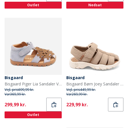
Outlet
Nedsat
Bisgaard
Bisgaard
Bisgaard Piger Lia Sandaler Violet
Bisgaard Børn Joey Sandaler Stone
Vejl. pris
699,99 kr.
Vejl. pris
449,99 kr.
Var
369,99 kr.
Var
269,99 kr.
Current
Current
299,99 kr.
229,99 kr.
Outlet