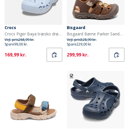
Crocs
Bisgaard
Crocs Piger Baya træsko drømmelandskab
Bisgaard Børne Parker Sandaler Cacao Beige
Vejl. pris
268,99 kr.
Vejl. pris
528,99 kr.
Spare
99,00 kr.
Spare
229,00 kr.
Current
Current
169,99 kr.
299,99 kr.