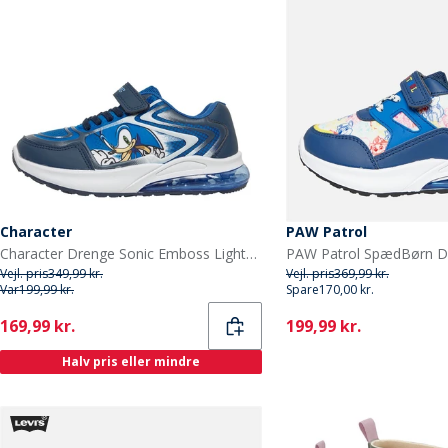
Character
PAW Patrol
Character Drenge Sonic Emboss Lights Sneakers Blå/Multi
Vejl. pris
349,99 kr.
Vejl. pris
369,99 kr.
Var
199,99 kr.
Spare
170,00 kr.
Current
Current
169,99 kr.
199,99 kr.
Halv pris eller mindre