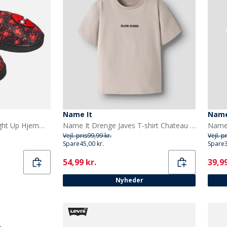
Name It
Name
Spiderman Drenge RS Light Up Hjemmesko Sort/Rød
Name It Drenge Javes T-shirt Chateau Gray
Vejl. pris
99,99 kr.
Vejl. p
Spare
45,00 kr.
Spare
Current
Curr
54,99 kr.
39,99
Nyheder