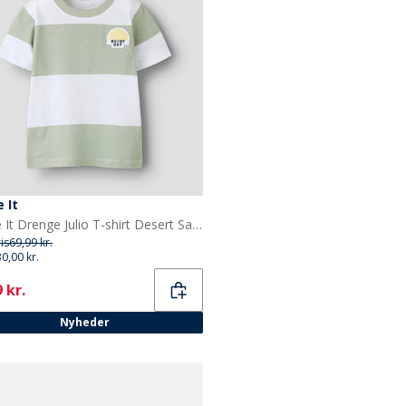
 It
Name It Drenge Julio T-shirt Desert Sage
ris
69,99 kr.
30,00 kr.
ent
 kr.
Nyheder