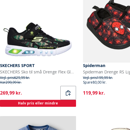
SKECHERS SPORT
Spiderman
SKECHERS Sko til små Drenge Flex Glow Rondler Camouflage
Vejl. pris
629,99 kr.
Vejl. pris
199,99 kr.
Var
299,99 kr.
Spare
80,00 kr.
Current
Current
269,99 kr.
119,99 kr.
Halv pris eller mindre