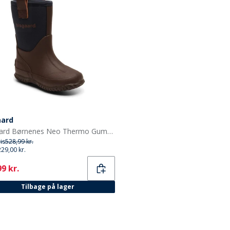
aard
Bisgaard Børnenes Neo Thermo Gummistøvler Blå
ris
528,99 kr.
229,00 kr.
ent
9 kr.
Tilbage på lager