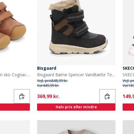
Bisgaard
SKEC
Bundgaard Baby små rem sko Cognac Ws
Bisgaard Børne Spencer Vandtætte Tex Støvler Navy
Vejl. pris
848,99 kr.
Vejl. p
Var
449,99 kr.
Var
189
Current
Curr
369,99 kr.
149,9
Halv pris eller mindre