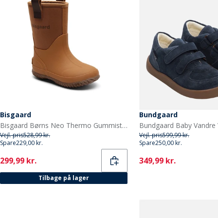
Bisgaard
Bundgaard
Bisgaard Børns Neo Thermo Gummistøvler Kamel
Vejl. pris
528,99 kr.
Vejl. pris
599,99 kr.
Spare
229,00 kr.
Spare
250,00 kr.
Current
Current
299,99 kr.
349,99 kr.
Tilbage på lager