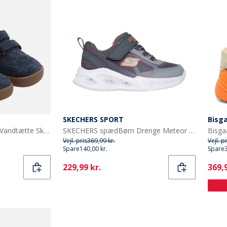
SKECHERS SPORT
Bisg
Bundgaard Baby Vandre Vandtætte Sko Navy
SKECHERS spædBørn Drenge Meteor - Lights Krendox Sneakers Grå
Vejl. pris
369,99 kr.
Vejl. p
Spare
140,00 kr.
Spare
Current
Curr
229,99 kr.
369,9