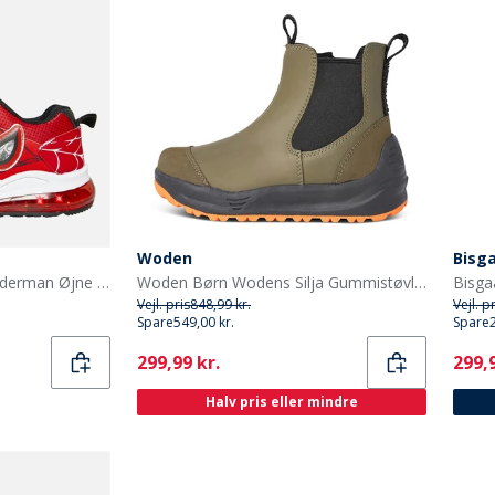
Woden
Bisg
Character Drengenes Spiderman Øjne Lys Op Træningssko Røde
Woden Børn Wodens Silja Gummistøvler 295 Dark Olive
Vejl. pris
848,99 kr.
Vejl. p
Spare
549,00 kr.
Spare
Current
Curr
299,99 kr.
299,9
Halv pris eller mindre