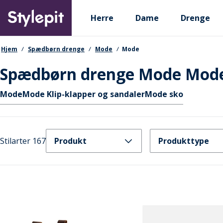
Skip
Primary departments
to
Herre
Dame
Drenge
main
content
navigationssti
Hjem
Spædbørn drenge
Mode
Mode
Spædbørn drenge Mode Mod
Hurtige links
Mode
Mode Klip-klapper og sandaler
Mode sko
Stilarter 167
Produkt
Produkttype