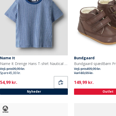
Name It
Bundgaard
Name It Drenge Hans T-shirt Nautical Blue
Vejl. pris
99,99 kr.
Vejl. pris
499,99 kr.
Spare
45,00 kr.
Var
189,99 kr.
Current
Current
54,99 kr.
149,99 kr.
Nyheder
Outlet