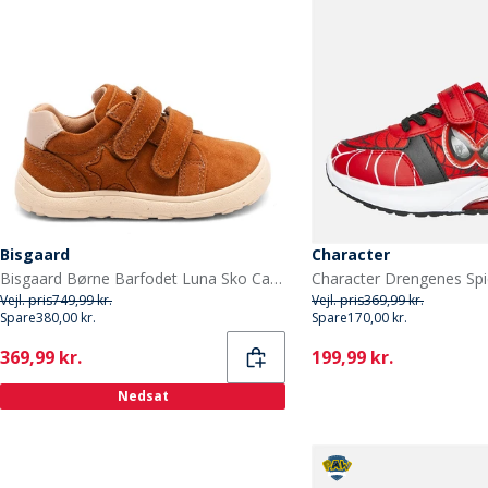
Bisgaard
Character
Bisgaard Børne Barfodet Luna Sko Cacao
Vejl. pris
749,99 kr.
Vejl. pris
369,99 kr.
Spare
380,00 kr.
Spare
170,00 kr.
Current
Current
369,99 kr.
199,99 kr.
Nedsat