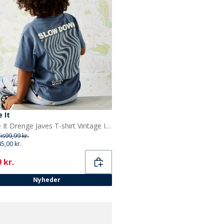
 It
Name It Drenge Javes T-shirt Vintage Indigo
ris
99,99 kr.
45,00 kr.
ent
 kr.
Nyheder