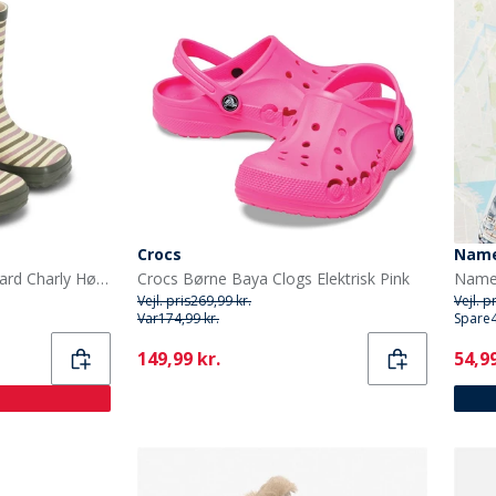
Crocs
Name
Bundgaard Børne Bungaard Charly Høj Gummistøvler Peony Stripe
Crocs Børne Baya Clogs Elektrisk Pink
Vejl. pris
269,99 kr.
Vejl. p
Var
174,99 kr.
Spare
Current
Curr
149,99 kr.
54,99