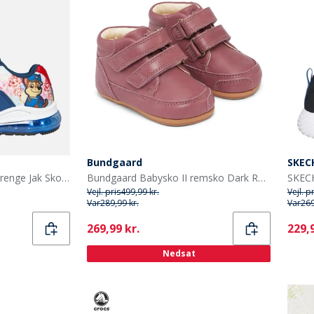
Bundgaard
SKEC
PAW Patrol SpædBørn Drenge Jak Sko Med Lys Blå/Multi
Bundgaard Babysko II remsko Dark Rose Ws
Vejl. pris
499,99 kr.
Vejl. p
Var
289,99 kr.
Var
269
Current
Curr
269,99 kr.
229,9
Nedsat