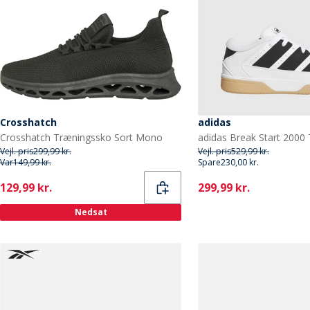
Crosshatch
adidas
Crosshatch Træningssko Sort Mono
Vejl. pris
299,99 kr.
Vejl. pris
529,99 kr.
Var
149,99 kr.
Spare
230,00 kr.
Current
Current
129,99 kr.
299,99 kr.
Nedsat