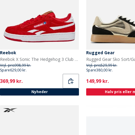
Reebok
Rugged Gear
Reebok X Sonic The Hedgehog 3 Club C Revenge 'Knuckles' Træningssko Rød/Hvid/Rød
Rugged Gear Sko Sort/Gu
Vejl. pris
998,99 kr.
Vejl. pris
529,99 kr.
Spare
629,00 kr.
Spare
380,00 kr.
Current
Current
369,99 kr.
149,99 kr.
Nyheder
Halv pris eller