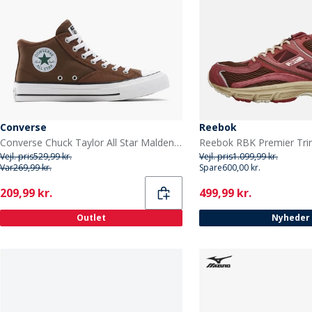
Converse
Reebok
Converse Chuck Taylor All Star Malden Street Mid Træningssko Grounded/Hvid/Sort
Vejl. pris
529,99 kr.
Vejl. pris
1.099,99 kr.
Var
269,99 kr.
Spare
600,00 kr.
Current
Current
209,99 kr.
499,99 kr.
Outlet
Nyheder