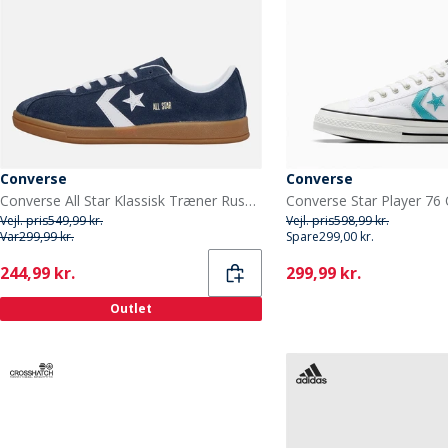
Converse
Converse
Converse All Star Klassisk Træner Ruskind Træner Navy/Hvid/Gum
Vejl. pris
549,99 kr.
Vejl. pris
598,99 kr.
Var
299,99 kr.
Spare
299,00 kr.
Current
Current
244,99 kr.
299,99 kr.
Outlet