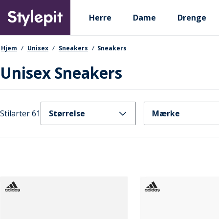
Skip
Primary departments
to
Herre
Dame
Drenge
main
content
navigationssti
Hjem
Unisex
Sneakers
Sneakers
Unisex Sneakers
Stilarter 61
Størrelse
Mærke