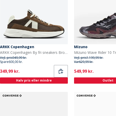
ARKK Copenhagen
Mizuno
ARKK Copenhagen By fri sneakers Brown Tofu
Vejl. pris
949,99 kr.
Vejl. pris
1.199,99 kr.
Spare
600,00 kr.
Var
629,99 kr.
Current
Current
349,99 kr.
549,99 kr.
Halv pris eller mindre
Outlet