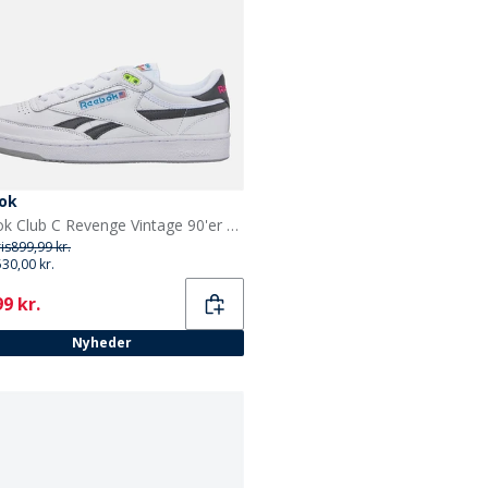
ok
Reebok Club C Revenge Vintage 90'er Tennis Træningssko Hvid/Hvid/Sort
ris
899,99 kr.
530,00 kr.
ent
9 kr.
Nyheder