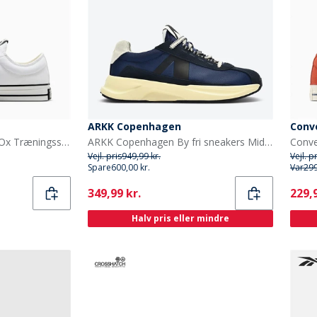
ARKK Copenhagen
Conv
Converse Star Player 76 Ox Træningssko Hvid / Ocean Drip / Sort
ARKK Copenhagen By fri sneakers Midnight Cream
Vejl. pris
949,99 kr.
Vejl. p
Spare
600,00 kr.
Var
299
Current
Curr
349,99 kr.
229,9
Halv pris eller mindre