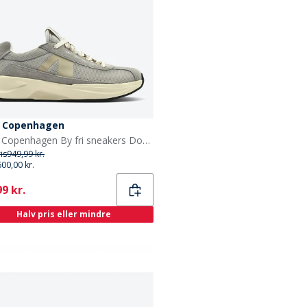
 Copenhagen
ARKK Copenhagen By fri sneakers Dove Cream
ris
949,99 kr.
600,00 kr.
ent
9 kr.
Halv pris eller mindre