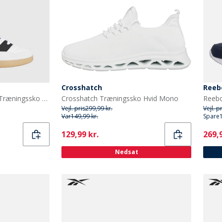
Crosshatch
Reeb
adidas Break Start 2000 Træningssko Cloud White/Core Black/Gum
Crosshatch Træningssko Hvid Mono
Vejl. pris
299,99 kr.
Vejl. p
Var
149,99 kr.
Spare
Current
Curr
129,99 kr.
269,9
Nedsat