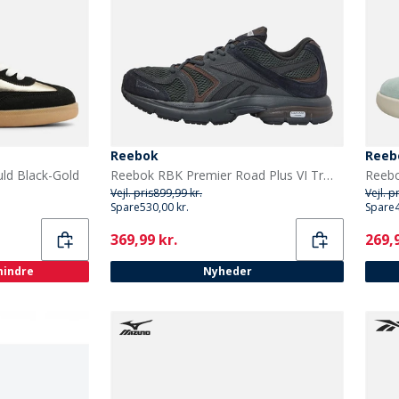
Reebok
Reeb
ld Black-Gold
Reebok RBK Premier Road Plus VI Træningssko Grå/Grå/Sort
Vejl. pris
899,99 kr.
Vejl. p
Spare
530,00 kr.
Spare
Current
Curr
369,99 kr.
269,9
 mindre
Nyheder