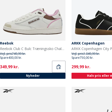
Reebok
ARKK Copenhagen
Reebok Club C Bulc Træningssko Chalk/Astro Rose/Utility Brown
Vejl. pris
749,99 kr.
Vejl. pris
1.049,99 kr.
Spare
400,00 kr.
Spare
750,00 kr.
Current
Current
349,99 kr.
299,99 kr.
Nyheder
Halv pris eller