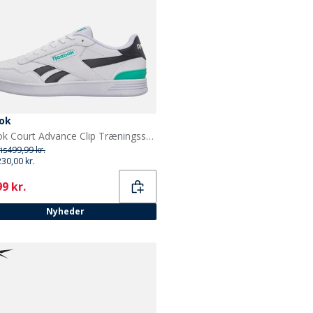
ok
Reebok Court Advance Clip Træningssko Hvid/Sort/Team Teal
ris
499,99 kr.
230,00 kr.
ent
9 kr.
Nyheder