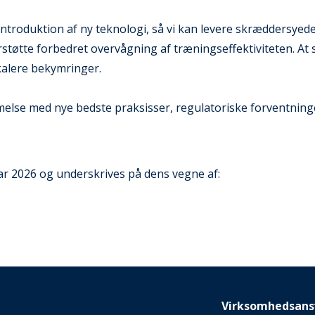
troduktion af ny teknologi, så vi kan levere skræddersyed
tøtte forbedret overvågning af træningseffektiviteten. At si
skalere bekymringer.
mmelse med nye bedste praksisser, regulatoriske forventning
ar 2026 og underskrives på dens vegne af:
Virksomhedsans