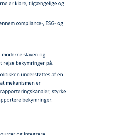
erne er klare, tilgængelige og
gennem compliance-, ESG- og
e moderne slaveri og
at rejse bekymringer på.
olitikken understøttes af en
, at mekanismen er
 rapporteringskanaler, styrke
 rapportere bekymringer.
sourcer og integrere