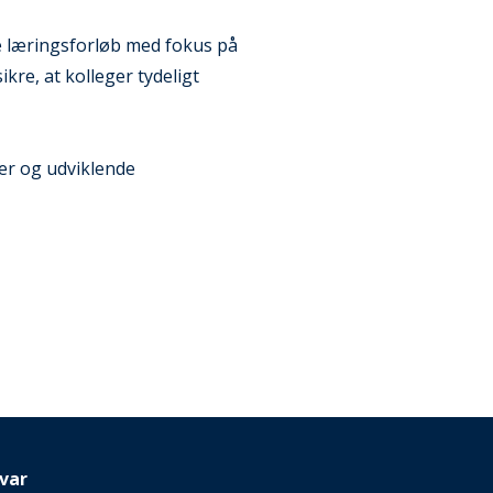
e læringsforløb med fokus på
kre, at kolleger tydeligt
er og udviklende
var