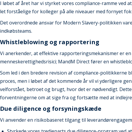
I løbet af året har vi styrket vores compliance-ramme ved at 
let forståelige for kolleger på alle niveauer med fornyet fo
Det overordnede ansvar for Modern Slavery-politikken vare
indkøbsteams.
Whistleblowing og rapportering
Vi anerkender, at effektive rapporteringsmekanismer er en 
menneskerettighedsrisici; MandM Direct fører en whistleblo
Som led i den bredere revision af compliance-politikkerne 
proces, men i løbet af det kommende år vil vi yderligere ge
velforstået, betroet og brugt, hvor det er nødvendigt. Dett
forventningerne om at sige fra og fortsætte med at indlejre 
Due diligence og forsyningskæde
Vi anvender en risikobaseret tilgang til leverandørengagement
Styrkede vores tredjeparts due diligence-program ved a