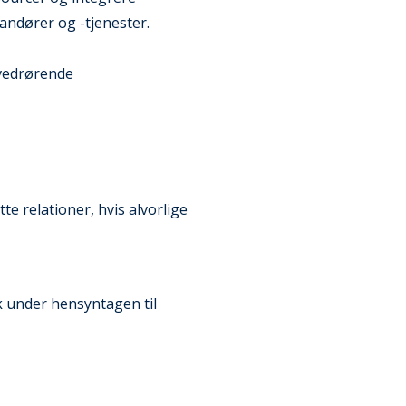
randører og -tjenester.
 vedrørende
te relationer, hvis alvorlige
k under hensyntagen til