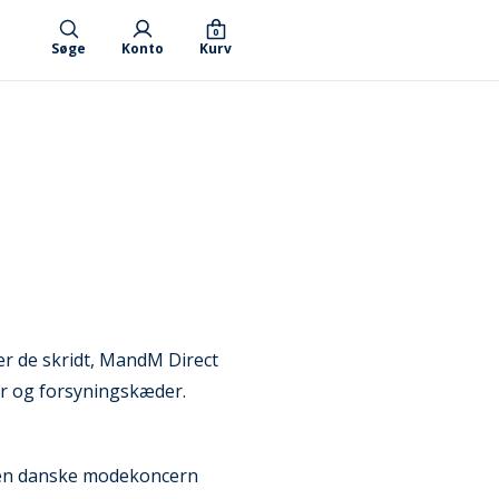
0
Søge
Konto
Kurv
er de skridt, MandM Direct
er og forsyningskæder.
f den danske modekoncern