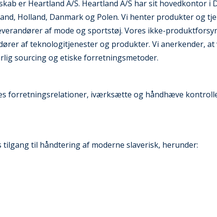
lskab er Heartland A/S. Heartland A/S har sit hovedkontor i
kland, Holland, Danmark og Polen. Vi henter produkter og tj
leverandører af mode og sportstøj. Vores ikke-produktforsy
rer af teknologitjenester og produkter. Vi anerkender, at 
arlig sourcing og etiske forretningsmetoder.
e vores forretningsrelationer, iværksætte og håndhæve kontrol
 tilgang til håndtering af moderne slaverisk, herunder: