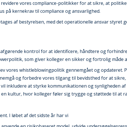
revidere vores compliance-politikker for at sikre, at politik
kus på kernekrav til compliance og ansvarlighed.
tages af bestyrelsen, med det operationelle ansvar styret 
afgørende kontrol for at identificere, håndtere og forhindr
werpolitik, som giver kolleger en sikker og fortrolig måde 
blev vores whistleblowingpolitik gennemgået og opdateret. P
nnemgå og forbedre vores tilgang til bevidsthed for at sikre
e vil inkludere at styrke kommunikationen og synligheden af
en kultur, hvor kolleger føler sig trygge og støttede til at
. I løbet af det sidste år har vi
t anvende en risikobaseret model, udvide undersøgelsesres