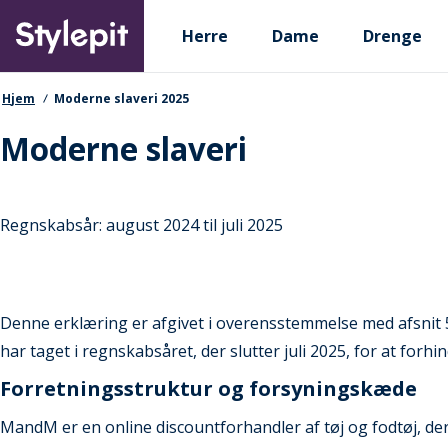
Skip
Primary departments
to
Herre
Dame
Drenge
main
content
navigationssti
Hjem
Moderne slaveri 2025
Moderne slaveri
Regnskabsår: august 2024 til juli 2025
Denne erklæring er afgivet i overensstemmelse med afsnit 5
har taget i regnskabsåret, der slutter juli 2025, for at fo
Forretningsstruktur og forsyningskæde
MandM er en online discountforhandler af tøj og fodtøj, de