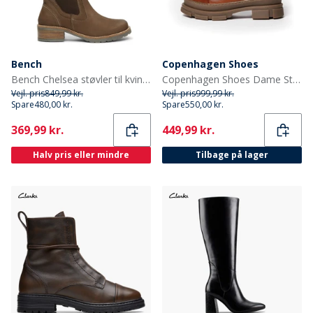
Bench
Copenhagen Shoes
Bench Chelsea støvler til kvinder Sten
Copenhagen Shoes Dame Støvler Der Ligner Dig 0241 Cognac
Vejl. pris
849,99 kr.
Vejl. pris
999,99 kr.
Spare
480,00 kr.
Spare
550,00 kr.
Current
Current
369,99 kr.
449,99 kr.
Halv pris eller mindre
Tilbage på lager