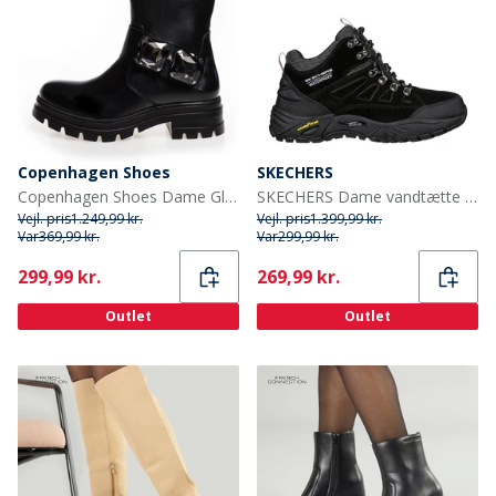
Copenhagen Shoes
SKECHERS
Copenhagen Shoes Dame Glade Støvler 0001 Sort
SKECHERS Dame vandtætte sko Sort
Vejl. pris
1.249,99 kr.
Vejl. pris
1.399,99 kr.
Var
369,99 kr.
Var
299,99 kr.
Current
Current
299,99 kr.
269,99 kr.
Outlet
Outlet