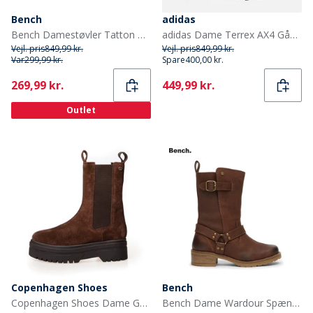
Bench
adidas
Bench Damestøvler Tatton med spænde Biker Sort
adidas Dame Terrex AX4 Gåsko Grey Six/Preloved Fig/Core Black
Vejl. pris
849,99 kr.
Vejl. pris
849,99 kr.
Var
299,99 kr.
Spare
400,00 kr.
Current
Current
269,99 kr.
449,99 kr.
Outlet
Copenhagen Shoes
Bench
Copenhagen Shoes Dame Going Suede Copenhagen Støvler 0035 Mørkebrun (Kaffe Bønne)
Bench Dame Wardour Spænde-Biker Støvler Brun