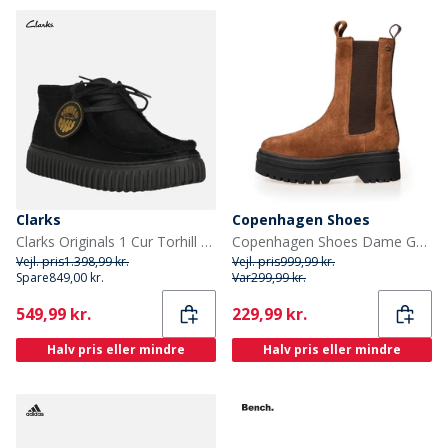
Clarks
Copenhagen Shoes
Clarks Originals 1 Cur Torhill Hi G Støvler 1216B Black Int Leather
Copenhagen Shoes Dame Gående Ruskind København Støvler 0241 Cognac
Vejl. pris
1.398,99 kr.
Vejl. pris
999,99 kr.
Spare
849,00 kr.
Var
299,99 kr.
Current
Current
549,99 kr.
229,99 kr.
Halv pris eller mindre
Halv pris eller mindre