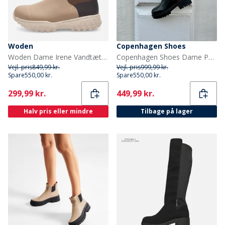
Woden
Copenhagen Shoes
Woden Dame Irene Vandtætte Gummistøvler 259 Coffee Cream Multi
Copenhagen Shoes Dame Passion Støvler 0001 Sort
Vejl. pris
849,99 kr.
Vejl. pris
999,99 kr.
Spare
550,00 kr.
Spare
550,00 kr.
Current
Current
299,99 kr.
449,99 kr.
Halv pris eller mindre
Tilbage på lager