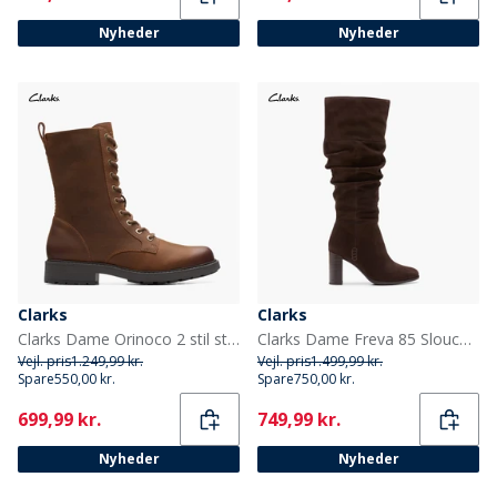
Nyheder
Nyheder
Clarks
Clarks
Clarks Dame Orinoco 2 stil støvler Brown Snuff
Clarks Dame Freva 85 Slouch Høj Støvler Dark Brown Suede
Vejl. pris
1.249,99 kr.
Vejl. pris
1.499,99 kr.
Spare
550,00 kr.
Spare
750,00 kr.
Current
Current
699,99 kr.
749,99 kr.
Nyheder
Nyheder