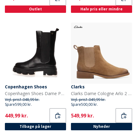
Outlet
Halv pris eller mindre
Copenhagen Shoes
Clarks
Copenhagen Shoes Dame Penny Piger Støvler 001 Sort
Clarks Dame Cologne Arlo 2 Chelsea støvler Dark Sand Suede
Vejl. pris
1.048,99 kr.
Vejl. pris
1.049,99 kr.
Spare
599,00 kr.
Spare
500,00 kr.
Current
Current
449,99 kr.
549,99 kr.
Tilbage på lager
Nyheder