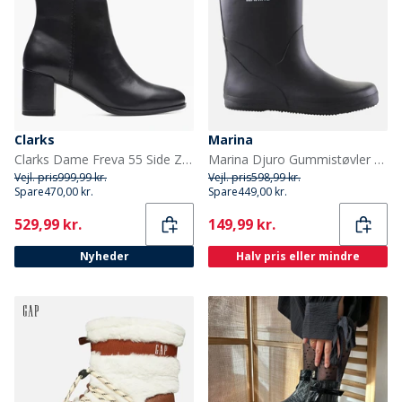
Clarks
Marina
Clarks Dame Freva 55 Side Zip Støvler Black Leather
Marina Djuro Gummistøvler Sort
Vejl. pris
999,99 kr.
Vejl. pris
598,99 kr.
Spare
470,00 kr.
Spare
449,00 kr.
Current
Current
529,99 kr.
149,99 kr.
Nyheder
Halv pris eller mindre