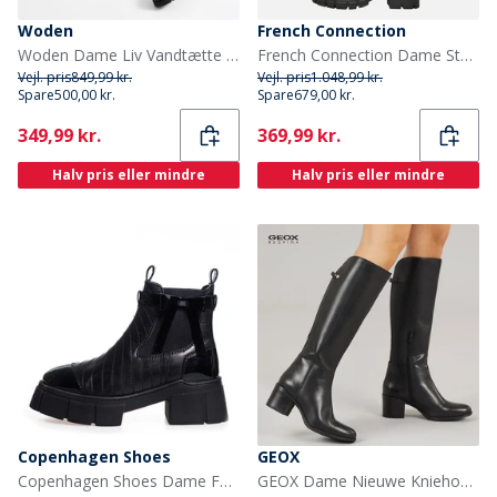
Woden
French Connection
Woden Dame Liv Vandtætte Gummistøvler 852 Coffee Cream
French Connection Dame Støvler med Tyk Hæl til Knæet Sorte
Vejl. pris
849,99 kr.
Vejl. pris
1.048,99 kr.
Spare
500,00 kr.
Spare
679,00 kr.
Current
Current
349,99 kr.
369,99 kr.
Halv pris eller mindre
Halv pris eller mindre
Copenhagen Shoes
GEOX
Copenhagen Shoes Dame Faldstøvler 0011 Sort Lak
GEOX Dame Nieuwe Kniehoge Laarzen Zwart