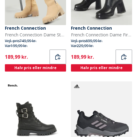
French Connection
French Connection
French Connection Dame Støvler Med Højt Skaft Og Stræk, Stenfarvet
French Connection Dame Firkantet Tå Hæl Støvler Sort
Vejl. pris
749,99 kr.
Vejl. pris
699,99 kr.
Var
199,99 kr.
Var
229,99 kr.
Current
Current
189,99 kr.
189,99 kr.
Halv pris eller mindre
Halv pris eller mindre