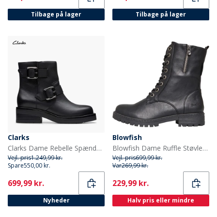
Tilbage på lager
Tilbage på lager
Clarks
Blowfish
Clarks Dame Rebelle Spænde Støvler Black Leather
Blowfish Dame Ruffle Støvler Sort Bronco
Vejl. pris
1.249,99 kr.
Vejl. pris
699,99 kr.
Spare
550,00 kr.
Var
269,99 kr.
Current
Current
699,99 kr.
229,99 kr.
Nyheder
Halv pris eller mindre