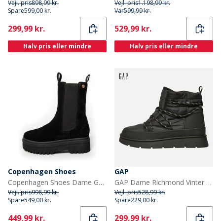
Vejl. pris
898,99 kr.
Vejl. pris
1.198,99 kr.
Spare
599,00 kr.
Var
599,99 kr.
Current
Current
299,99 kr.
529,99 kr.
Halv pris eller mindre
Halv pris eller mindre
Copenhagen Shoes
GAP
Copenhagen Shoes Dame Go Suede Copenhagen Støvler 001 Sort
GAP Dame Richmond Vinter Høj Sne Støvler Sort
Vejl. pris
998,99 kr.
Vejl. pris
528,99 kr.
Spare
549,00 kr.
Spare
229,00 kr.
Current
Current
449,99 kr.
299,99 kr.