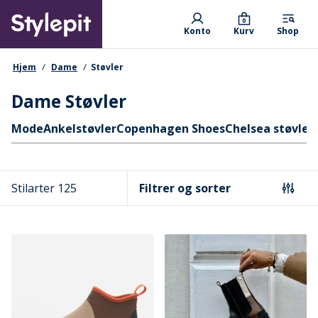
Skip
Primary departments
to
0
Konto
Kurv
Shop
main
content
navigationssti
Hjem
Dame
Støvler
Dame Støvler
Hurtige links
Mode
Ankelstøvler
Copenhagen Shoes
Chelsea støvler
Stilarter 125
Filtrer og sorter