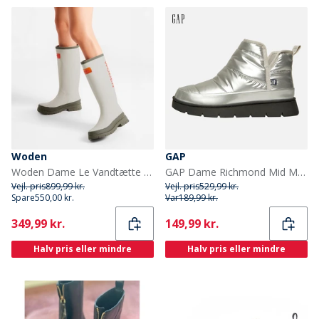
Woden
GAP
Woden Dame Le Vandtætte Gummestøvler 149 Stone
GAP Dame Richmond Mid Metallic Snow Støvler Sølv
Vejl. pris
899,99 kr.
Vejl. pris
529,99 kr.
Spare
550,00 kr.
Var
189,99 kr.
Current
Current
349,99 kr.
149,99 kr.
Halv pris eller mindre
Halv pris eller mindre