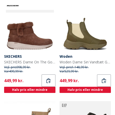
SKECHERS
Woden
SKECHERS Dame On The Go Stellar Vandtætte Støvler Brun
Woden Dame Siri Vandtæt Gummi Støvler 202 Mørk Oliven/Alfalfa
Vejl. pris
998,99 kr.
Vejl. pris
1.148,99 kr.
Var
499,99 kr.
Var
529,99 kr.
Current
Current
449,99 kr.
449,99 kr.
Halv pris eller mindre
Halv pris eller mindre