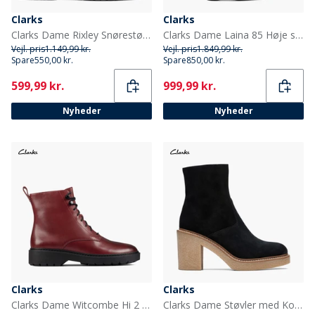
Clarks
Clarks
Clarks Dame Rixley Snørestøvler Dark Brown Leather
Clarks Dame Laina 85 Høje støvler Black Combi Leather
Vejl. pris
1.149,99 kr.
Vejl. pris
1.849,99 kr.
Spare
550,00 kr.
Spare
850,00 kr.
Current
Current
599,99 kr.
999,99 kr.
Nyheder
Nyheder
Clarks
Clarks
Clarks Dame Witcombe Hi 2 Støvler Burgundy Leather
Clarks Dame Støvler med Kold op Blokhæl Black Suede