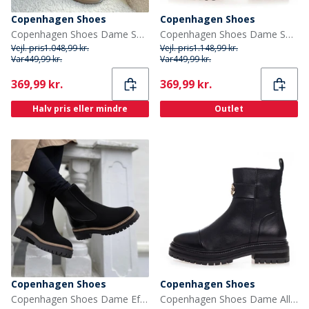
Copenhagen Shoes
Copenhagen Shoes
Copenhagen Shoes Dame Suede 22 Støvler 099 Army W/Brown Sole
Copenhagen Shoes Dame Shoelovers Sorte Støvler 0001 Black
Vejl. pris
1.048,99 kr.
Vejl. pris
1.148,99 kr.
Var
449,99 kr.
Var
449,99 kr.
Current
Current
369,99 kr.
369,99 kr.
Halv pris eller mindre
Outlet
Copenhagen Shoes
Copenhagen Shoes
Copenhagen Shoes Dame Efterår 21 Ruskind Støvler 001 Sort
Copenhagen Shoes Dame Alle Gode Vibs Støvler 0001 Sort