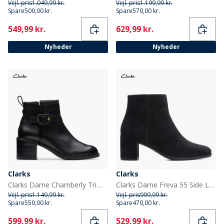
Vejl. pris
1.049,99 kr.
Vejl. pris
1.199,99 kr.
Spare
500,00 kr.
Spare
570,00 kr.
Current
Current
549,99 kr.
629,99 kr.
Nyheder
Nyheder
Clarks
Clarks
Clarks Dame Chamberly Trim Blok Hæl Støvler Black Leather
Clarks Dame Freva 55 Side Lynlås Støvler Sort Ruskind Black Sde
Vejl. pris
1.149,99 kr.
Vejl. pris
999,99 kr.
Spare
550,00 kr.
Spare
470,00 kr.
Current
Current
599,99 kr.
529,99 kr.