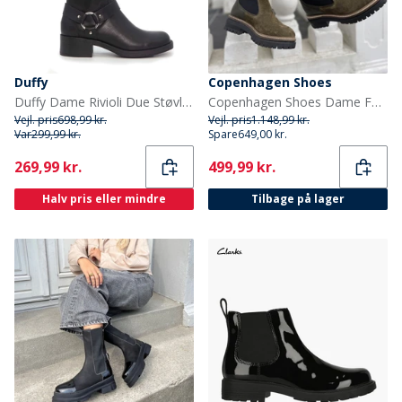
Duffy
Copenhagen Shoes
Duffy Dame Rivioli Due Støvler Sort
Copenhagen Shoes Dame Fall 21 Suede Mode støvler kakigrøn
Vejl. pris
698,99 kr.
Vejl. pris
1.148,99 kr.
Var
299,99 kr.
Spare
649,00 kr.
Current
Current
269,99 kr.
499,99 kr.
Halv pris eller mindre
Tilbage på lager