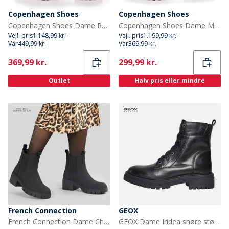
Copenhagen Shoes
Copenhagen Shoes
Copenhagen Shoes Dame Rocka Laze Støvler 0011 Sort Lak
Copenhagen Shoes Dame Magic Walk Støvler 0001 Sort
Vejl. pris
1.148,99 kr.
Vejl. pris
1.199,99 kr.
Var
449,99 kr.
Var
369,99 kr.
Current
Current
369,99 kr.
299,99 kr.
Outlet
Halv pris eller mindre
French Connection
GEOX
French Connection Dame Chelsea Støvler med Tyk Sål Sorte
GEOX Dame Iridea snøre støvler Sort