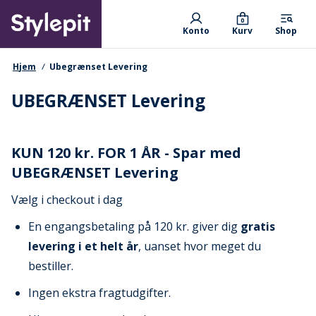
Skip
Primary departments
to
0
Konto
Kurv
Shop
main
content
navigationssti
Hjem
Ubegrænset Levering
UBEGRÆNSET Levering
KUN 120 kr. FOR 1 ÅR - Spar med
UBEGRÆNSET Levering
Vælg i checkout i dag
En engangsbetaling på 120 kr. giver dig
gratis
levering i et helt år
, uanset hvor meget du
bestiller.
Ingen ekstra fragtudgifter.