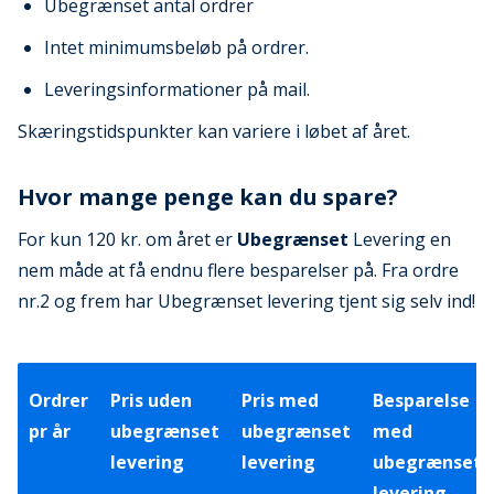
Ubegrænset antal ordrer
Intet minimumsbeløb på ordrer.
Leveringsinformationer på mail.
Skæringstidspunkter kan variere i løbet af året.
Hvor mange penge kan du spare?
For kun 120 kr. om året er
Ubegrænset
Levering en
nem måde at få endnu flere besparelser på. Fra ordre
nr.2 og frem har Ubegrænset levering tjent sig selv ind!
Ordrer
Pris uden
Pris med
Besparelse
pr år
ubegrænset
ubegrænset
med
levering
levering
ubegrænset
levering