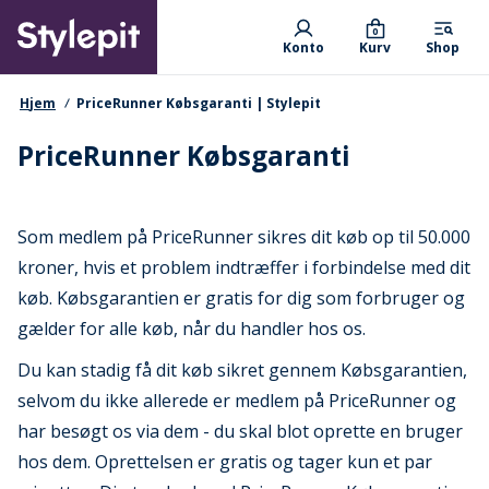
Skip
Primary departments
to
0
Konto
Kurv
Shop
main
content
navigationssti
Hjem
PriceRunner Købsgaranti | Stylepit
PriceRunner Købsgaranti
Som medlem på PriceRunner sikres dit køb op til 50.000
kroner, hvis et problem indtræffer i forbindelse med dit
køb. Købsgarantien er gratis for dig som forbruger og
gælder for alle køb, når du handler hos os.
Du kan stadig få dit køb sikret gennem Købsgarantien,
selvom du ikke allerede er medlem på PriceRunner og
har besøgt os via dem - du skal blot oprette en bruger
hos dem. Oprettelsen er gratis og tager kun et par