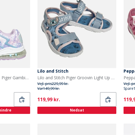
Lilo and Stitch
Pepp
Lilo and Stitch spædBørn Piger Gambia Prægning Lysende Sko Lilla / Multi
Lilo and Stitch Piger Groovin Light Up Sandaler Blå
Vejl. pris
229,99 kr.
Vejl. p
Var
149,99 kr.
Spare
Current
Curr
119,99 kr.
119,9
 mindre
Nedsat