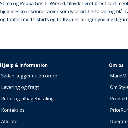
Stitch og Peppa Gris til Wicked, tilbyder vi et bredt sortimen
hjemmesko i skønne farver som lyserød, flerfarvet og blå. L
og fantasi med t-shirts og fodtøj, der bringer yndlingsfigurern
Hjælp & information
Om os
Sådan lægger du en ordre
MandM e
Levering og fragt
Om Style
Retur og tilbagebetaling
Produkt
Kontakt os
PriceRu
Affiliate
Ubegræn