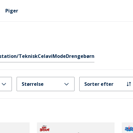
Piger
station/Teknisk
Celavi
Mode
Drengebørn
Størrelse
Sorter efter