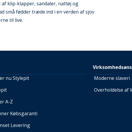
t af klip-klapper, sandaler, nattøj og
ad små fødder træde ind i en verden af sjov
e til live.
Virksomhedsans
r nu Stylepit
Moderne slaveri
pit
Overholdelse af 
er A-Z
nner Købsgaranti
set Levering