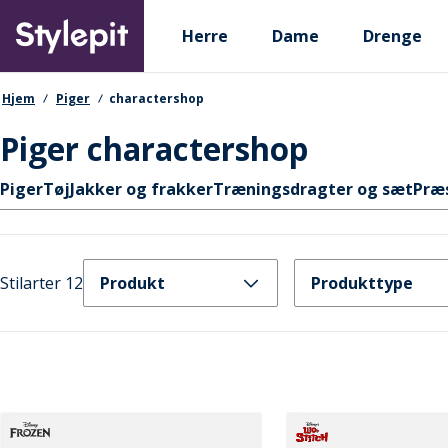
Skip
Primary departments
to
Herre
Dame
Drenge
main
content
navigationssti
Hjem
Piger
charactershop
Piger charactershop
Hurtige links
Piger
Tøj
Jakker og frakker
Træningsdragter og sæt
Præ
Stilarter 12
Produkt
Produkttype