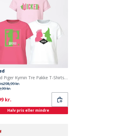
ed
Wicked Piger Kymin Tre Pakke T-Shirts Camilla/Bright White/Ballerina
ris
298,99 kr.
,99 kr.
ent
9 kr.
Halv pris eller mindre