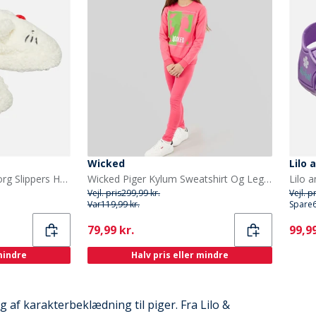
Wicked
Lilo 
Hello Kitty Piger Hvide Borg Slippers Hvid/Rød
Wicked Piger Kylum Sweatshirt Og Leggings Træningsdragt Camilla
Vejl. pris
299,99 kr.
Vejl. p
Var
119,99 kr.
Spare
Current
Curr
79,99 kr.
99,99
 mindre
Halv pris eller mindre
 af karakterbeklædning til piger. Fra Lilo &