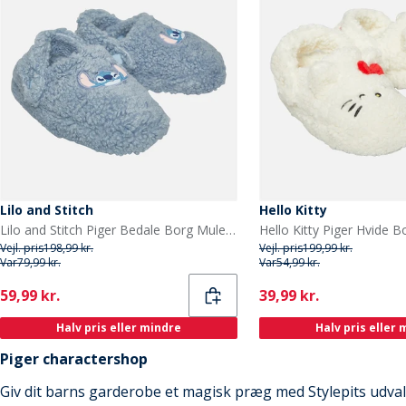
Lilo and Stitch
Hello Kitty
Lilo and Stitch Piger Bedale Borg Mule Hjemmesko Lyseblå
Vejl. pris
198,99 kr.
Vejl. pris
199,99 kr.
Var
79,99 kr.
Var
54,99 kr.
Current
Current
59,99 kr.
39,99 kr.
Halv pris eller mindre
Halv pris eller
Piger charactershop
Giv dit barns garderobe et magisk præg med Stylepits udvalg