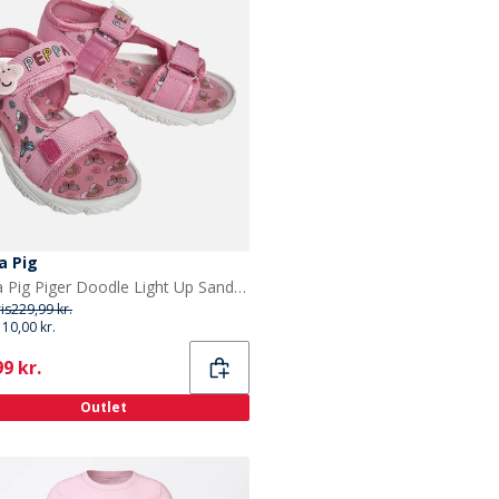
a Pig
Peppa Pig Piger Doodle Light Up Sandaler Lyserød
ris
229,99 kr.
110,00 kr.
ent
9 kr.
Outlet