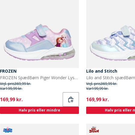
FROZEN
Lilo and Stitch
FROZEN SpædBørn Piger Wonder Lysende Sko Multi
Vejl. pris
369,99 kr.
Vejl. pris
369,99 kr.
Var
199,99 kr.
Var
199,99 kr.
Current
Current
169,99 kr.
169,99 kr.
Halv pris eller mindre
Halv pris eller