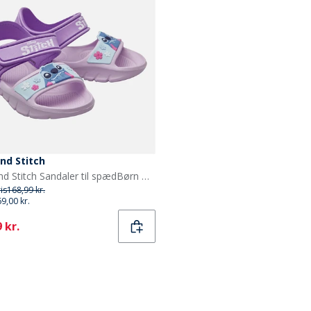
and Stitch
Lilo and Stitch Sandaler til spædBørn med ankelrem Lilac
ris
168,99 kr.
69,00 kr.
ent
 kr.