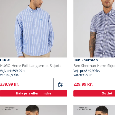
HUGO
Ben Sherman
HUGO Herre Ebill Langærmet Skjorte Open Blue
Vejl. pris
699,99 kr.
Vejl. pris
549,99 kr.
Var
369,99 kr.
Var
269,99 kr.
Current
Current
339,99 kr.
229,99 kr.
Halv pris eller mindre
Outlet