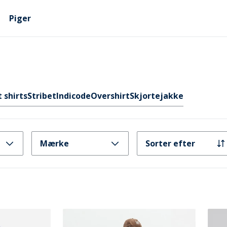
Piger
shirts
Stribet
Indicode
Overshirt
Skjortejakke
Mærke
Sorter efter