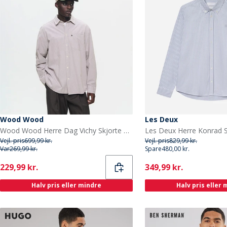
Wood Wood
Les Deux
Wood Wood Herre Dag Vichy Skjorte Ephemera
Vejl. pris
699,99 kr.
Vejl. pris
829,99 kr.
Var
269,99 kr.
Spare
480,00 kr.
Current
Current
229,99 kr.
349,99 kr.
Halv pris eller mindre
Halv pris eller