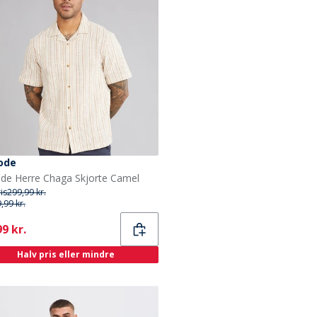
code
ode Herre Chaga Skjorte Camel
ris
299,99 kr.
,99 kr.
ent
9 kr.
Halv pris eller mindre