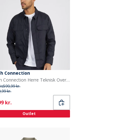
ch Connection
French Connection Herre Teknisk Overskjorte Marine
ris
599,99 kr.
,99 kr.
ent
9 kr.
Outlet