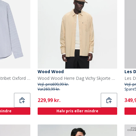
Wood Wood
Les 
Les Deux Herre Konrad Stribet Oxford Skjorte Allure
Wood Wood Herre Dag Vichy Skjorte Curds & Whey
Vejl. pris
699,99 kr.
Vejl. p
Var
269,99 kr.
Spare
Current
Curr
229,99 kr.
349,9
 mindre
Halv pris eller mindre