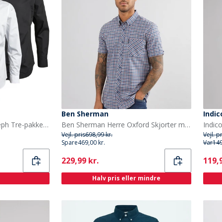
Ben Sherman
Indi
JACK & JONES Herre Joseph Tre-pakke Langærmede Skjorter Blå/Hvid/Sort
Ben Sherman Herre Oxford Skjorter med korte ærmer Blå
Indic
Vejl. pris
698,99 kr.
Vejl. p
Spare
469,00 kr.
Var
149
Current
Curr
229,99 kr.
119,9
Halv pris eller mindre