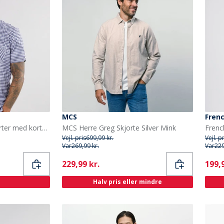
MCS
Fren
Ben Sherman Herre Skjorter med korte ærmer Mørk Blå
MCS Herre Greg Skjorte Silver Mink
Vejl. pris
699,99 kr.
Vejl. p
Var
269,99 kr.
Var
229
Current
Curr
229,99 kr.
199,9
Halv pris eller mindre