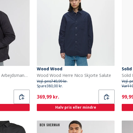
Wood Wood
Solid
French Connection Herre Arbejdsmand Borg Overshirt Marine
Wood Wood Herre Nico Skjorte Salute
Vejl. pris
749,99 kr.
Vejl. p
Spare
380,00 kr.
Var
119
Current
Curr
369,99 kr.
99,99
Halv pris eller mindre