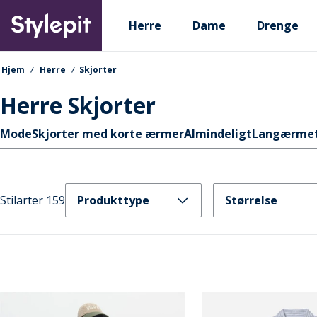
Skip
Primary departments
to
Herre
Dame
Drenge
main
content
navigationssti
Hjem
Herre
Skjorter
Herre Skjorter
Hurtige links
Mode
Skjorter med korte ærmer
Almindeligt
Langærmet 
Stilarter 159
Produkttype
Størrelse