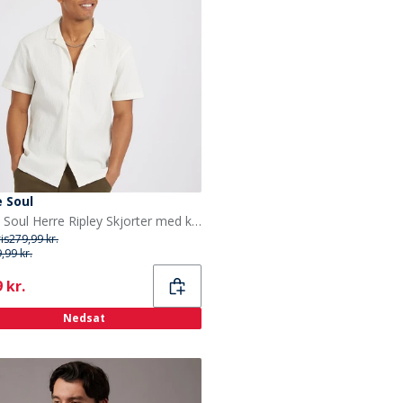
 Soul
Brave Soul Herre Ripley Skjorter med korte ærmer Hvid
ris
279,99 kr.
,99 kr.
ent
 kr.
Nedsat