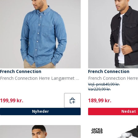
French Connection
French Connection
French Connection Herre Langærmet Denim Skjorte Mid Wash
Vejl. pris
849,99 kr.
Var
229,99 kr.
Current
Current
199,99 kr.
189,99 kr.
Nyheder
Nedsat