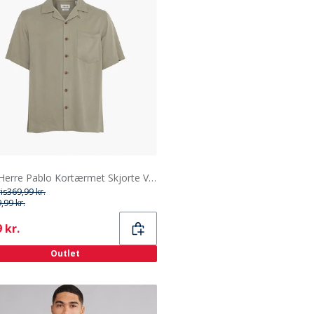
Solid Herre Pablo Kortærmet Skjorte Vetiver
ris
369,99 kr.
,99 kr.
ent
 kr.
Outlet