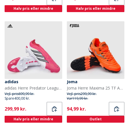
Halv pris eller mindre
Halv pris eller mindre
adidas
Joma
adidas Herre Predator League snøreløse født til målpakke FG fast bund fodboldstøvler Lucid Red/Core Black/Cloud White
Joma Herre Maxima 25 TF Astro Turf Fodboldstøvler Orange
Vejl. pris
699,99 kr.
Vejl. pris
299,99 kr.
Spare
400,00 kr.
Var
119,99 kr.
Current
Current
299,99 kr.
94,99 kr.
Halv pris eller mindre
Outlet