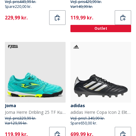
Vejl. pris
449,99 kr.
Vejl. pris
429,99 kr.
Spare
220,00 kr.
Var
149,99 kr.
Current
Current
229,99 kr.
119,99 kr.
Outlet
Joma
adidas
Joma Herre Dribling 25 TF Kunstgræs Fodboldstøvler Turquoise
adidas Herre Copa Icon 2 Elite FG/AG fast/kunstig bund fodboldstøvler Core Black/Cloud White/Gold Metallic
Vejl. pris
329,99 kr.
Vejl. pris
1.349,99 kr.
Var
129,99 kr.
Spare
650,00 kr.
Current
Current
119,99 kr.
699,99 kr.