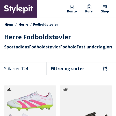
Skip
Primary departments
to
0
Konto
Kurv
Shop
main
content
navigationssti
Hjem
Herre
Fodboldstøvler
Herre Fodboldstøvler
Hurtige links
Sport
adidas
Fodboldstøvler
Fodbold
Fast underlag
Joma
Stilarter 124
Filtrer og sorter