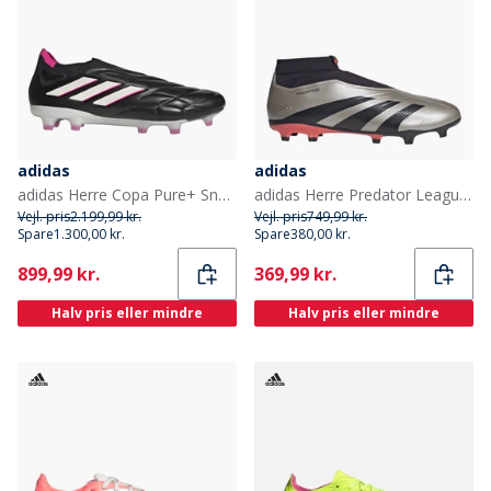
adidas
adidas
adidas Herre Copa Pure+ Snøreløse Own Your Football Pack FG Faste Jord Fodboldstøvler Core Black/Zero Metalic/Team Shock Pink
adidas Herre Predator League Snøreløse Vivid Horizon Pack FG Fast Bund Fodboldstøvler Platinum Metallic/Aurora Black/Turbo
Vejl. pris
2.199,99 kr.
Vejl. pris
749,99 kr.
Spare
1.300,00 kr.
Spare
380,00 kr.
Current
Current
899,99 kr.
369,99 kr.
Halv pris eller mindre
Halv pris eller mindre