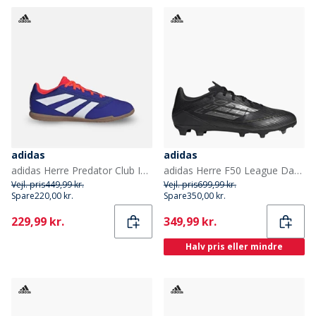
adidas
adidas
adidas Herre Predator Club IN Indendørs Sala Fodboldstøvler Cloud White/Lucid Blue/Solar Red
adidas Herre F50 League Dark Spark Pack FG/MG Fast/Multi Jord Fodboldstøvler Core Black/Iron Metallic/Gold Metallic
Vejl. pris
449,99 kr.
Vejl. pris
699,99 kr.
Spare
220,00 kr.
Spare
350,00 kr.
Current
Current
229,99 kr.
349,99 kr.
Halv pris eller mindre