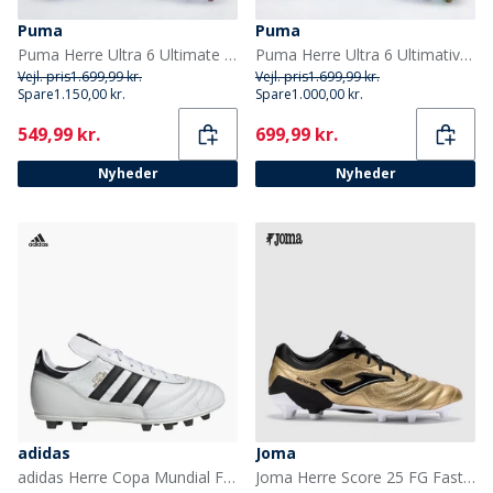
Puma
Puma
Puma Herre Ultra 6 Ultimate FG Fast Græs Fodboldstøvler Ultra Blue/Hvid/Glowing Red
Puma Herre Ultra 6 Ultimativ Brillians FG Fast Bund Fodboldstøvler Puma White
Vejl. pris
1.699,99 kr.
Vejl. pris
1.699,99 kr.
Spare
1.150,00 kr.
Spare
1.000,00 kr.
Current
Current
549,99 kr.
699,99 kr.
Nyheder
Nyheder
adidas
Joma
adidas Herre Copa Mundial FG Fast Jord Fodboldstøvler Cloud White/Core Black/Gold Metallic
Joma Herre Score 25 FG Fast Bund Fodboldstøvler Gold