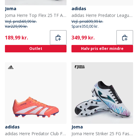
Joma
adidas
Joma Herre Top Flex 25 TF Astro Turf Fodboldstøvler Hvid/Royal
adidas Herre Predator League Stealth Sejr Pakke FG/MG Fast/Multi Bund Fodboldstøvler Core Black/Grey Four/Lucid Red
Vejl. pris
569,99 kr.
Vejl. pris
699,99 kr.
Var
229,99 kr.
Spare
350,00 kr.
Current
Current
189,99 kr.
349,99 kr.
Outlet
Halv pris eller mindre
adidas
Joma
adidas Herre Predator Club FG/MG Fast/Multi Ground Fodboldstøvler Signal Coral/Cloud White/Beam Orange
Joma Herre Striker 25 FG Fast Bund Fodboldstøvler Hvid