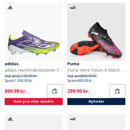
adidas
Puma
adidas Herrefodboldstøvler F50+ Radiant Blaze Pack FG fast underlag Purple Rush/Cloud White/Lucid Lemon
Puma Herre Future 8 Match FG/AG Fast/Kunstgræs Fodboldstøvler Puma Black
Vejl. pris
2.199,99 kr.
Vejl. pris
699,99 kr.
Spare
1.300,00 kr.
Spare
400,00 kr.
Current
Current
899,99 kr.
299,99 kr.
Halv pris eller mindre
Nyheder