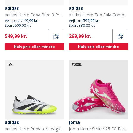
adidas
adidas
adidas Herre Copa Pure 3 Pro Black Pack FG Fast Underlag Fodboldstøvler Core Black/Core Black/Iron Metallic
adidas Herre Top Sala Competition 2 IN Indendørs Fodboldstøvler Cloud White/Lime Burst/Core Black
Vejl. pris
1.149,99 kr.
Vejl. pris
599,99 kr.
Spare
600,00 kr.
Spare
330,00 kr.
Current
Current
549,99 kr.
269,99 kr.
Halv pris eller mindre
Halv pris eller mindre
adidas
Joma
adidas Herre Predator League TF Astro Fodboldstøvler Cloud White/Core Black/Lucid Lemon
Joma Herre Striker 25 FG Fast Jord Fodboldstøvler Pink