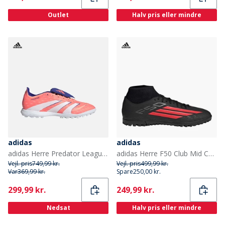
Outlet
Halv pris eller mindre
adidas
adidas
adidas Herre Predator League Tunge TF Astro Fodboldstøvler Signal Coral/Cloud White/Beam Orange
adidas Herre F50 Club Mid Cut Stealth Victory Pack TF Kunstgræs Fodboldstøvler Core Black/Lucid Red/Sort
Vejl. pris
749,99 kr.
Vejl. pris
499,99 kr.
Var
369,99 kr.
Spare
250,00 kr.
Current
Current
299,99 kr.
249,99 kr.
Nedsat
Halv pris eller mindre