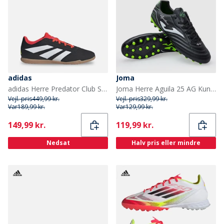
adidas
Joma
adidas Herre Predator Club Solar Energy Pack IN Indendørs Sala Fodboldstøvler Core Black/Footwear White/Solar Red
Joma Herre Aguila 25 AG Kunstgræs Fodboldstøvler Sort/Fluoro Green
Vejl. pris
449,99 kr.
Vejl. pris
329,99 kr.
Var
189,99 kr.
Var
129,99 kr.
Current
Current
149,99 kr.
119,99 kr.
Nedsat
Halv pris eller mindre