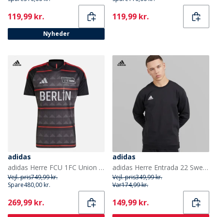
Current
Current
119,99 kr.
119,99 kr.
Nyheder
adidas
adidas
adidas Herre FCU 1FC Union Berlin 24/25 udebanetrøje Sort/Vivid Red
adidas Herre Entrada 22 Sweatshirt Sort
Vejl. pris
749,99 kr.
Vejl. pris
349,99 kr.
Spare
480,00 kr.
Var
174,99 kr.
Current
Current
269,99 kr.
149,99 kr.