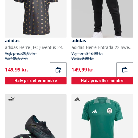
adidas
adidas
adidas Herre JFC Juventus 24/25 Pre Match Trøje Sort
adidas Herre Entrada 22 Sweatpants Sort
Vejl. pris
529,99 kr.
Vejl. pris
348,99 kr.
Var
189,99 kr.
Var
229,99 kr.
Current
Current
149,99 kr.
149,99 kr.
Halv pris eller mindre
Halv pris eller mindre