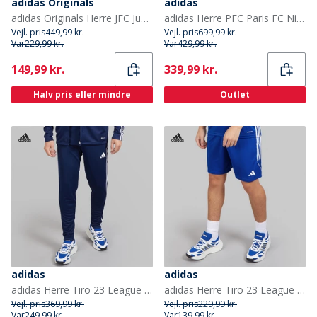
adidas Originals
adidas
adidas Originals Herre JFC Juventus Originals Shorts Legend Ink
adidas Herre PFC Paris FC Ninho Tiro Træningsjakke Sort
Vejl. pris
449,99 kr.
Vejl. pris
699,99 kr.
Var
229,99 kr.
Var
429,99 kr.
Current
Current
149,99 kr.
339,99 kr.
Halv pris eller mindre
Outlet
adidas
adidas
adidas Herre Tiro 23 League træningsbukser Team Navy Blue/Hvid
adidas Herre Tiro 23 League Shorts Team Royal Blue/Hvid
Vejl. pris
369,99 kr.
Vejl. pris
229,99 kr.
Var
249,99 kr.
Var
139,99 kr.