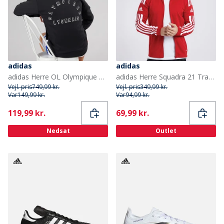
adidas
adidas
adidas Herre OL Olympique Lyon Anthem Jakke Sort
adidas Herre Squadra 21 Track Sport træningstrøjer Rød
Vejl. pris
749,99 kr.
Vejl. pris
349,99 kr.
Var
149,99 kr.
Var
94,99 kr.
Current
Current
119,99 kr.
69,99 kr.
Nedsat
Outlet