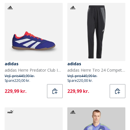
adidas
adidas
adidas Herre Predator Club IN Indendørs Sala Fodboldstøvler Cloud White/Lucid Blue/Solar Red
adidas Herre Tiro 24 Competition Præsentations Track Pants Sort/Team Dark Grey
Vejl. pris
449,99 kr.
Vejl. pris
449,99 kr.
Spare
220,00 kr.
Spare
220,00 kr.
Current
Current
229,99 kr.
229,99 kr.