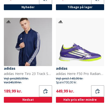
Nyheder
Tilbage på lager
adidas
adidas
adidas Herre Tiro 23 Track Sport træningstrøjer Flade
adidas Herre F50 Pro Radiant Blaze Pack IN Indendørs Fodboldstøvler Purple Rush/Cloud White/Lucid Lemon
Vejl. pris
369,99 kr.
Vejl. pris
1.149,99 kr.
Var
249,99 kr.
Spare
700,00 kr.
Current
Current
189,99 kr.
449,99 kr.
Nedsat
Halv pris eller mindre