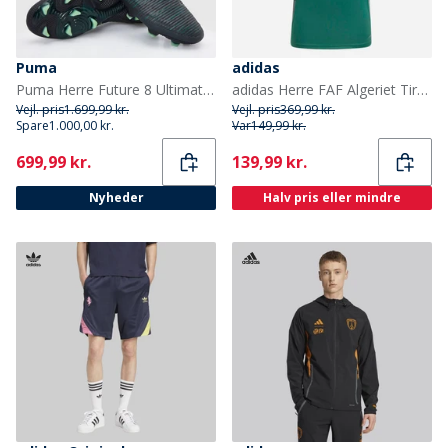
Puma
adidas
Puma Herre Future 8 Ultimate Low FG Fast Ground Fodboldstøvler Puma Black
adidas Herre FAF Algeriet Tiro 24 Træningstrøje Dark Green
Vejl. pris
1.699,99 kr.
Vejl. pris
369,99 kr.
Spare
1.000,00 kr.
Var
149,99 kr.
Current
Current
699,99 kr.
139,99 kr.
Nyheder
Halv pris eller mindre