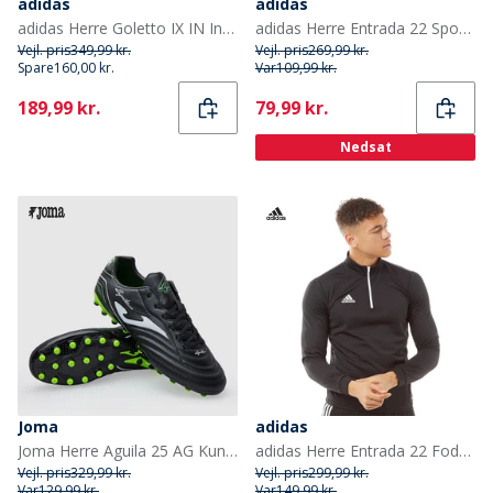
adidas
adidas
adidas Herre Goletto IX IN Indendørs fodboldstøvler Core Black/Cloud White/Core Black
adidas Herre Entrada 22 Sportjakker Sort
Vejl. pris
349,99 kr.
Vejl. pris
269,99 kr.
Spare
160,00 kr.
Var
109,99 kr.
Current
Current
189,99 kr.
79,99 kr.
Nedsat
Joma
adidas
Joma Herre Aguila 25 AG Kunstgræs Fodboldstøvler Sort/Fluoro Green
adidas Herre Entrada 22 Fodboldtrøjer Sort
Vejl. pris
329,99 kr.
Vejl. pris
299,99 kr.
Var
129,99 kr.
Var
149,99 kr.