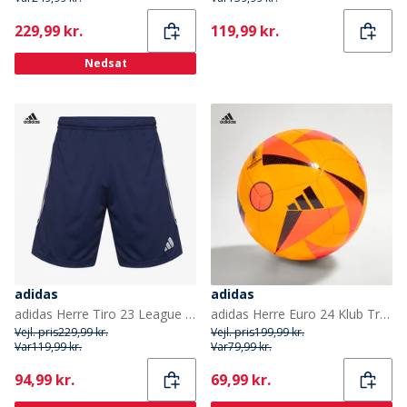
Current
Current
229,99 kr.
119,99 kr.
Nedsat
adidas
adidas
adidas Herre Tiro 23 League Shorts Team Navy Blue/Hvid
adidas Herre Euro 24 Klub Trænings Fodbold Solar Gold/Solar Red/Sort
Vejl. pris
229,99 kr.
Vejl. pris
199,99 kr.
Var
119,99 kr.
Var
79,99 kr.
Current
Current
94,99 kr.
69,99 kr.