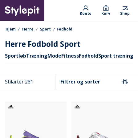
Skip
Primary departments
to
0
Konto
Kurv
Shop
main
content
navigationssti
Hjem
Herre
Sport
Fodbold
Herre Fodbold Sport
Hurtige links
Sport
løb
Træning
Mode
Fitness
Fodbold
Sport trænings
Stilarter 281
Filtrer og sorter