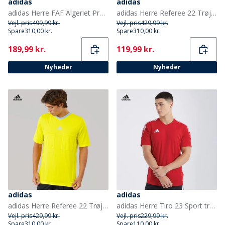
adidas
adidas
adidas Herre FAF Algeriet Præsentation Træningsbukser Sort
adidas Herre Referee 22 Trøje Sort
Vejl. pris
499,99 kr.
Vejl. pris
429,99 kr.
Spare
310,00 kr.
Spare
310,00 kr.
Current
Current
189,99 kr.
119,99 kr.
Nyheder
Nyheder
adidas
adidas
adidas Herre Referee 22 Trøje Bright Yellow
adidas Herre Tiro 23 Sport træningstrøjer Rød
Vejl. pris
429,99 kr.
Vejl. pris
229,99 kr.
Spare
310,00 kr.
Spare
110,00 kr.