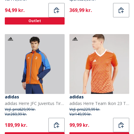
Current
Current
94,99 kr.
369,99 kr.
Outlet
adidas
adidas
adidas Herre JFC Juventus Tiro 24 Konkurrence Præsentations Tracktop Team Orange
adidas Herre Team Ikon 23 T-shirt Team Orange
Vejl. pris
629,99 kr.
Vejl. pris
229,99 kr.
Var
269,99 kr.
Var
149,99 kr.
Current
Current
189,99 kr.
99,99 kr.