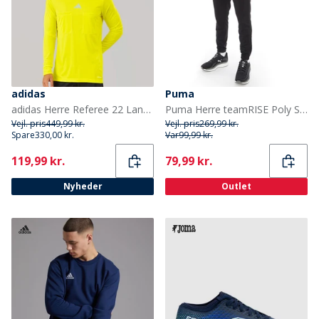
adidas
Puma
adidas Herre Referee 22 Langærmet Trøje Bright Yellow
Puma Herre teamRISE Poly Sport træningsbukser Sort
Vejl. pris
449,99 kr.
Vejl. pris
269,99 kr.
Spare
330,00 kr.
Var
99,99 kr.
Current
Current
119,99 kr.
79,99 kr.
Nyheder
Outlet