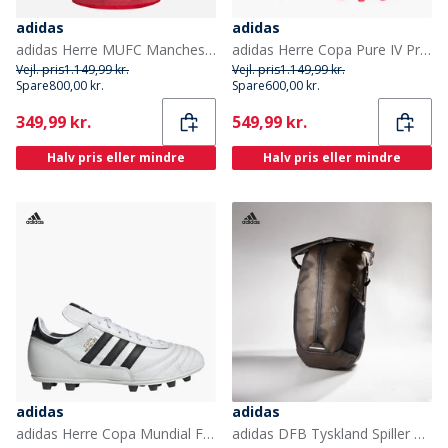
adidas
adidas
adidas Herre MUFC Manchester United 24/25 Hjemme Ægte Trøje Mufc Red/Bright Red
adidas Herre Copa Pure IV Pro Født Til Mål Pakke FG Fast Bund Fodboldstøvler Zero Metalic/Core Black/Lucid Red
Vejl. pris
1.149,99 kr.
Vejl. pris
1.149,99 kr.
Spare
800,00 kr.
Spare
600,00 kr.
Current
Current
349,99 kr.
549,99 kr.
Halv pris eller mindre
Halv pris eller mindre
adidas
adidas
adidas Herre Copa Mundial FG Fast Jord Fodboldstøvler Cloud White/Core Black/Gold Metallic
adidas DFB Tyskland Spiller Rygsæk Carbon/Silver/Sort