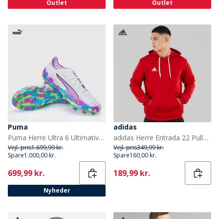
Outlet
Outlet
Puma
adidas
Puma Herre Ultra 6 Ultimativ Brillians FG Fast Bund Fodboldstøvler Puma White
adidas Herre Entrada 22 Pullover Sweat Hættetrøje Team Power Red
Vejl. pris
1.699,99 kr.
Vejl. pris
349,99 kr.
Spare
1.000,00 kr.
Spare
160,00 kr.
Current
Current
699,99 kr.
189,99 kr.
Nyheder