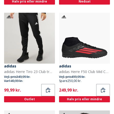
Halv pris eller mindre
Nedsat
adidas
adidas
adidas Herre Tiro 23 Club træningsbukser Sort/Hvid
adidas Herre F50 Club Mid Cut Stealth Victory Pack TF Kunstgræs Fodboldstøvler Core Black/Lucid Red/Sort
Vejl. pris
349,99 kr.
Vejl. pris
499,99 kr.
Var
149,99 kr.
Spare
250,00 kr.
Current
Current
99,99 kr.
249,99 kr.
Outlet
Halv pris eller mindre