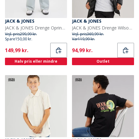
JACK & JONES
JACK & JONES
JACK & JONES Drenge Oprindelse Vide Ben Jeans Blue Denim
JACK & JONES Drenge Wilson Puffer Jakke Sort
Vejl. pris
299,99 kr.
Vejl. pris
369,99 kr.
Spare
150,00 kr.
Var
119,99 kr.
Current
Current
149,99 kr.
94,99 kr.
Halv pris eller mindre
Outlet