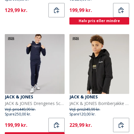
Current
Current
129,99 kr.
199,99 kr.
Halv pris eller mindre
JACK & JONES
JACK & JONES
JACK & JONES Drengenes Scripted Tracksuit Blå Blazer
JACK & JONES Bomberjakke til Drenge Sort
Vejl. pris
449,99 kr.
Vejl. pris
349,99 kr.
Spare
250,00 kr.
Spare
120,00 kr.
Current
Current
199,99 kr.
229,99 kr.