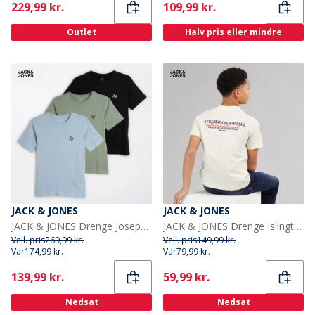
Current
Current
229,99 kr.
109,99 kr.
Outlet
Halv pris eller mindre
JACK & JONES
JACK & JONES
JACK & JONES Drenge Joseph Tre Pak T-shirts Iceberg Green
JACK & JONES Drenge Islington T-shirt Antique White
Vejl. pris
269,99 kr.
Vejl. pris
149,99 kr.
Var
174,99 kr.
Var
79,99 kr.
Current
Current
139,99 kr.
59,99 kr.
Nedsat
Nedsat