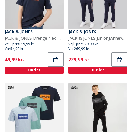
JACK & JONES
JACK & JONES
JACK & JONES Drenge Neo T-shirt Sky Captain
JACK & JONES Junior Jwhnew Struktur Tre Pak Træningsdragt Og T-shirt Sæt Navy Blazer
Vejl. pris
119,99 kr.
Vejl. pris
529,99 kr.
Var
54,99 kr.
Var
269,99 kr.
Current
Current
49,99 kr.
229,99 kr.
Outlet
Outlet