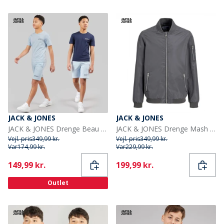
JACK & JONES
JACK & JONES
JACK & JONES Drenge Beau 2 Pak T-shirts og Shorts Sæt Cashmere Blue
JACK & JONES Drenge Mash Bomber Castlerock
Vejl. pris
349,99 kr.
Vejl. pris
349,99 kr.
Var
174,99 kr.
Var
229,99 kr.
Current
Current
149,99 kr.
199,99 kr.
Outlet