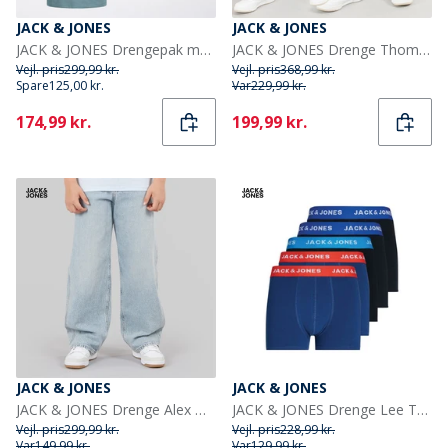
JACK & JONES
JACK & JONES
JACK & JONES Drengepak med 3 Luke T-shirts Sort
JACK & JONES Drenge Thomas Joggingbukser 2-pak Lys grå Melange/Sort
Vejl. pris
299,99 kr.
Vejl. pris
368,99 kr.
Spare
125,00 kr.
Var
229,99 kr.
Current
Current
174,99 kr.
199,99 kr.
JACK & JONES
JACK & JONES
JACK & JONES Drenge Alex Norrebro SQ 150 Baggy Fit Jeans Blue Denim
JACK & JONES Drenge Lee Trunks 5-pak Surf The Web
Vejl. pris
299,99 kr.
Vejl. pris
228,99 kr.
Var
149,99 kr.
Var
129,99 kr.