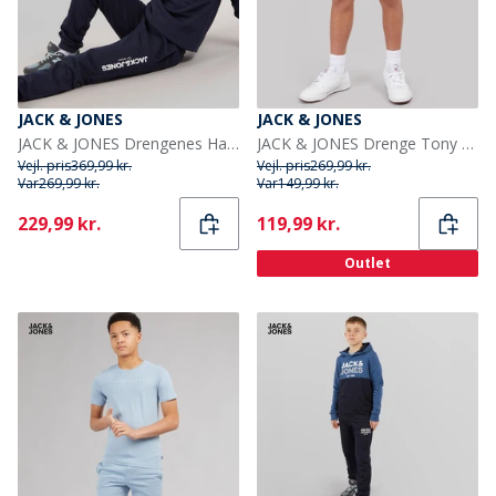
JACK & JONES
JACK & JONES
JACK & JONES Drengenes Harry Træningsdragt Blå Blazer
JACK & JONES Drenge Tony AKM 310 Shorts Grey Denim
Vejl. pris
369,99 kr.
Vejl. pris
269,99 kr.
Var
269,99 kr.
Var
149,99 kr.
Current
Current
229,99 kr.
119,99 kr.
Outlet