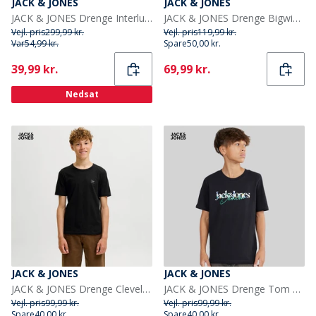
JACK & JONES
JACK & JONES
JACK & JONES Drenge Interlude Skjorte Moonbeam
JACK & JONES Drenge Bigwig T-shirt Sort
Vejl. pris
299,99 kr.
Vejl. pris
119,99 kr.
Var
54,99 kr.
Spare
50,00 kr.
Current
Current
39,99 kr.
69,99 kr.
Nedsat
JACK & JONES
JACK & JONES
JACK & JONES Drenge Cleveland T-shirt Sort
JACK & JONES Drenge Tom T-shirt Sort
Vejl. pris
99,99 kr.
Vejl. pris
99,99 kr.
Spare
40,00 kr.
Spare
40,00 kr.