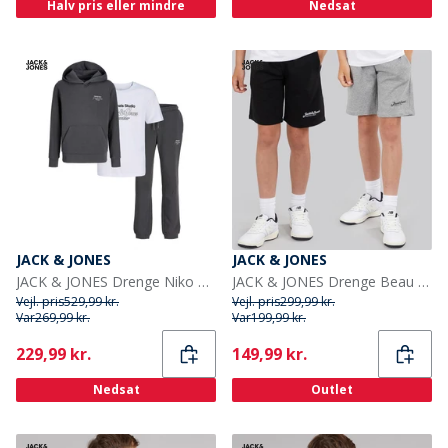
Halv pris eller mindre
Nedsat
JACK & JONES
JACK & JONES
JACK & JONES Drenge Niko Hætte Tre Delt Træningsdragt Og T-Shirt Sæt Asfalt/Hvid
JACK & JONES Drenge Beau To Pak Shorts Sort
Vejl. pris
529,99 kr.
Vejl. pris
299,99 kr.
Var
269,99 kr.
Var
199,99 kr.
Current
Current
229,99 kr.
149,99 kr.
Nedsat
Outlet