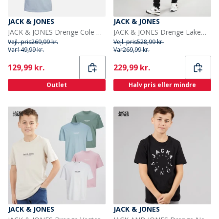
JACK & JONES
JACK & JONES
JACK & JONES Drenge Cole Tre Pak T Shirts Navy Blazer
JACK & JONES Drenge Lakewood Hættetrøje Og Joggingbukser Træningsdragt Sort/Mørk Grå Marl Panel
Vejl. pris
269,99 kr.
Vejl. pris
528,99 kr.
Var
149,99 kr.
Var
269,99 kr.
Current
Current
129,99 kr.
229,99 kr.
Outlet
Halv pris eller mindre
JACK & JONES
JACK & JONES