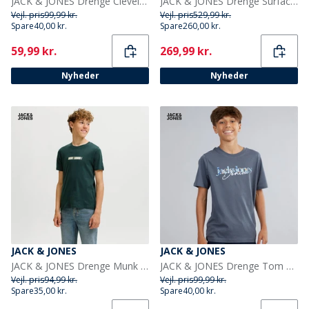
JACK & JONES Drenge Cleveland T-shirt Moonbeam
JACK & JONES Drenge Surface Puffer Jakke Asphalt/Sort
Vejl. pris
99,99 kr.
Vejl. pris
529,99 kr.
Spare
40,00 kr.
Spare
260,00 kr.
Current
Current
59,99 kr.
269,99 kr.
Nyheder
Nyheder
JACK & JONES
JACK & JONES
JACK & JONES Drenge Munk T-Shirt Scarab
JACK & JONES Drenge Tom T-shirt Turbulence
Vejl. pris
94,99 kr.
Vejl. pris
99,99 kr.
Spare
35,00 kr.
Spare
40,00 kr.