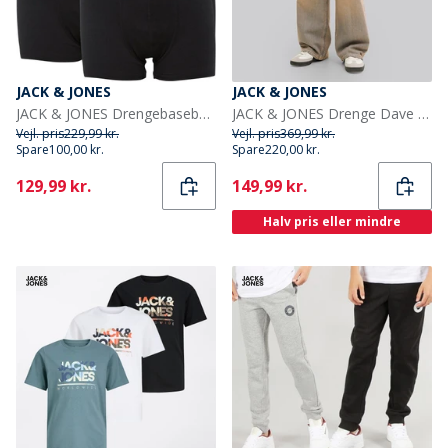
JACK & JONES
JACK & JONES
JACK & JONES Drengebaseboksere 5-pak Sort
JACK & JONES Drenge Dave Original St 263 Baggy Fit Jeans Blue Denim
Vejl. pris
229,99 kr.
Vejl. pris
369,99 kr.
Spare
100,00 kr.
Spare
220,00 kr.
Current
Current
129,99 kr.
149,99 kr.
Halv pris eller mindre