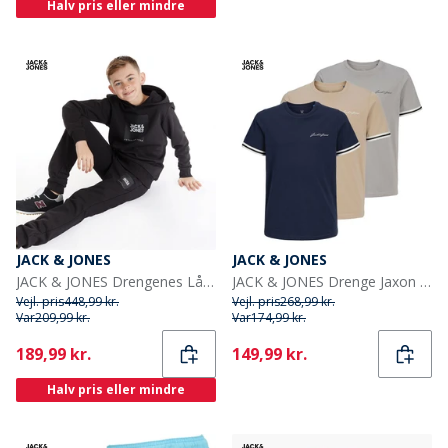
Halv pris eller mindre
JACK & JONES
JACK & JONES
JACK & JONES Drengenes Lås Træningsdragt Sort
JACK & JONES Drenge Jaxon T-shirts Flerfarvet
Vejl. pris
448,99 kr.
Vejl. pris
268,99 kr.
Var
209,99 kr.
Var
174,99 kr.
Current
Current
189,99 kr.
149,99 kr.
Halv pris eller mindre