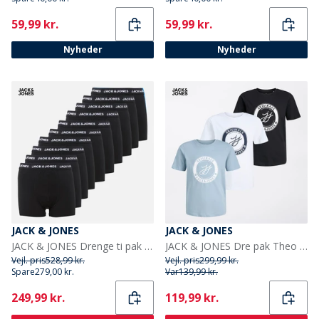
Current
Current
59,99 kr.
59,99 kr.
Nyheder
Nyheder
JACK & JONES
JACK & JONES
JACK & JONES Drenge ti pak bokser trusser Sort
JACK & JONES Dre pak Theo T-shirts til Drenge Multi
Vejl. pris
528,99 kr.
Vejl. pris
299,99 kr.
Spare
279,00 kr.
Var
139,99 kr.
Current
Current
249,99 kr.
119,99 kr.