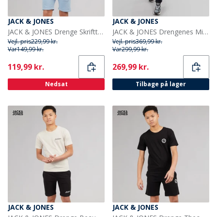
JACK & JONES
JACK & JONES
JACK & JONES Drenge Skrifttype T-shirt Og Shorts Sæt Ashley Blue
JACK & JONES Drengenes Miller Træningsdragt Ensign Blå
Vejl. pris
229,99 kr.
Vejl. pris
369,99 kr.
Var
149,99 kr.
Var
299,99 kr.
Current
Current
119,99 kr.
269,99 kr.
Nedsat
Tilbage på lager
JACK & JONES
JACK & JONES