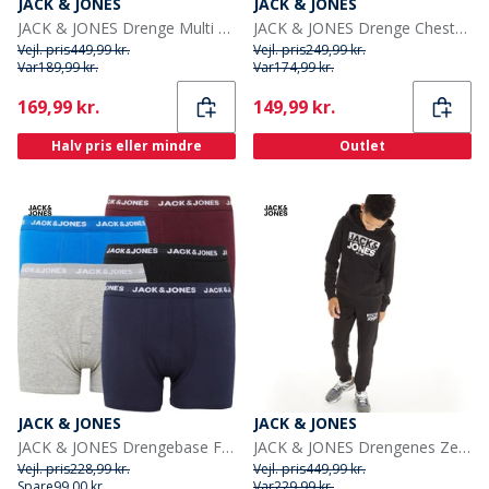
JACK & JONES
JACK & JONES
JACK & JONES Drenge Multi Træningstøj Sort
JACK & JONES Drenge Chester T-shirt Og Shorts Sæt Navy Blazer/Hvid
Vejl. pris
449,99 kr.
Vejl. pris
249,99 kr.
Var
189,99 kr.
Var
174,99 kr.
Current
Current
169,99 kr.
149,99 kr.
Halv pris eller mindre
Outlet
JACK & JONES
JACK & JONES
JACK & JONES Drengebase Fem-pak Underbukser Multi
JACK & JONES Drengenes Zero Træningsdragt sort
Vejl. pris
228,99 kr.
Vejl. pris
449,99 kr.
Spare
99,00 kr.
Var
229,99 kr.