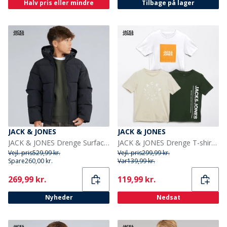
Halv pris eller mindre
Tilbage på lager
JACK & JONES
JACK & JONES
JACK & JONES Drenge Surface Puffer Jakke Sort
JACK & JONES Drenge T-shirts Jason 3-pak Sort
Vejl. pris
529,99 kr.
Vejl. pris
299,99 kr.
Spare
260,00 kr.
Var
139,99 kr.
Current
Current
269,99 kr.
119,99 kr.
Nyheder
Nedsat