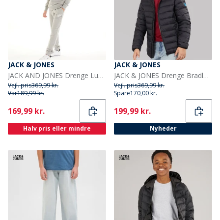
JACK & JONES
JACK & JONES
JACK AND JONES Drenge Luca Træningsdragt Alloy
JACK & JONES Drenge Bradley Let Dunjakke Sort
Vejl. pris
369,99 kr.
Vejl. pris
369,99 kr.
Var
189,99 kr.
Spare
170,00 kr.
Current
Current
169,99 kr.
199,99 kr.
Halv pris eller mindre
Nyheder