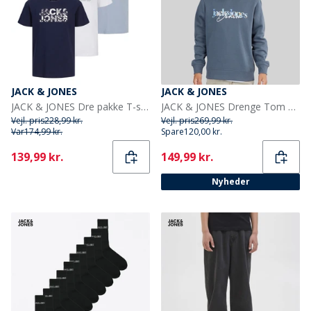
JACK & JONES
JACK & JONES
JACK & JONES Dre pakke T-shirts med blomsterprint til Drenge Hvid/Ashley Blå/Marineblå
JACK & JONES Drenge Tom Hættetrøje Turbulence
Vejl. pris
228,99 kr.
Vejl. pris
269,99 kr.
Var
174,99 kr.
Spare
120,00 kr.
Current
Current
139,99 kr.
149,99 kr.
Nyheder