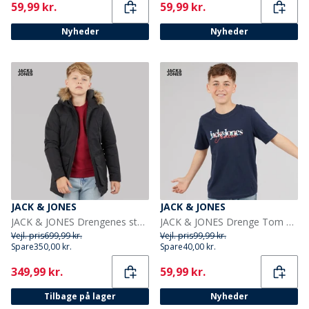
Current
Current
59,99 kr.
59,99 kr.
Nyheder
Nyheder
JACK & JONES
JACK & JONES
JACK & JONES Drengenes store parka med aftagelig pels Sort
JACK & JONES Drenge Tom T-shirt Navy Blazer
Vejl. pris
699,99 kr.
Vejl. pris
99,99 kr.
Spare
350,00 kr.
Spare
40,00 kr.
Current
Current
349,99 kr.
59,99 kr.
Tilbage på lager
Nyheder