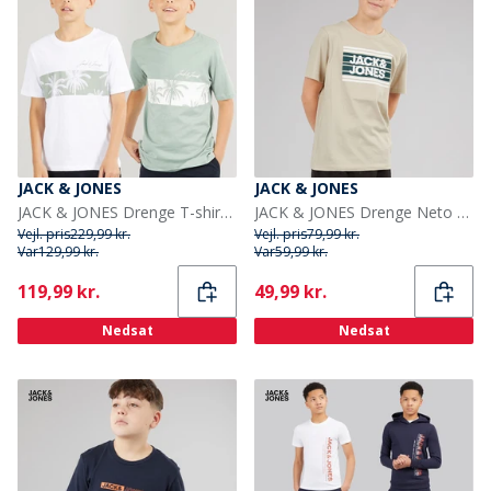
JACK & JONES
JACK & JONES
JACK & JONES Drenge T-shirts Hvid
JACK & JONES Drenge Neto T-shirts beige
Vejl. pris
229,99 kr.
Vejl. pris
79,99 kr.
Var
129,99 kr.
Var
59,99 kr.
Current
Current
119,99 kr.
49,99 kr.
Nedsat
Nedsat