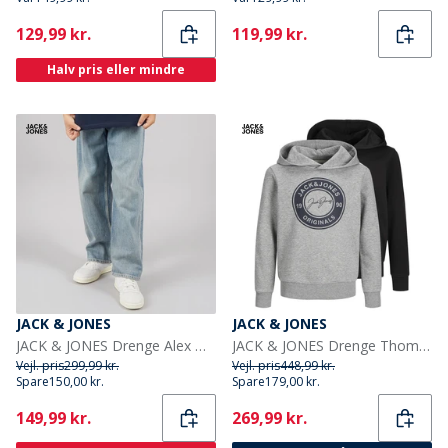
Current
Current
129,99 kr.
119,99 kr.
Halv pris eller mindre
JACK & JONES
JACK & JONES
JACK & JONES Drenge Alex Orginal AKM 308 Baggy Fit Jeans Blue Denim
JACK & JONES Drenge Thomas To-Pak Hoodies Lysegrå Melange/Sort
Vejl. pris
299,99 kr.
Vejl. pris
448,99 kr.
Spare
150,00 kr.
Spare
179,00 kr.
Current
Current
149,99 kr.
269,99 kr.