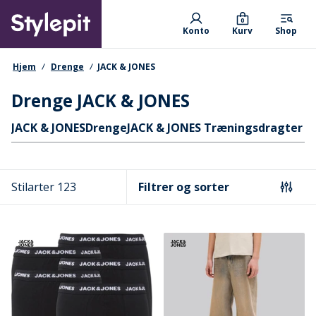
Skip
Primary departments
to
0
Konto
Kurv
Shop
main
content
navigationssti
Hjem
Drenge
JACK & JONES
Drenge JACK & JONES
Hurtige links
JACK & JONES
Drenge
JACK & JONES Træningsdragter o
Stilarter 123
Filtrer og sorter