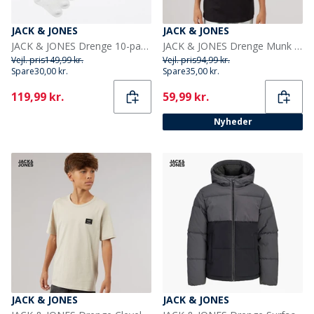
JACK & JONES
JACK & JONES
JACK & JONES Drenge 10-pak Regen Tennissokker Hvid
JACK & JONES Drenge Munk T-shirt Sort
Vejl. pris
149,99 kr.
Vejl. pris
94,99 kr.
Spare
30,00 kr.
Spare
35,00 kr.
Current
Current
119,99 kr.
59,99 kr.
Nyheder
JACK & JONES
JACK & JONES