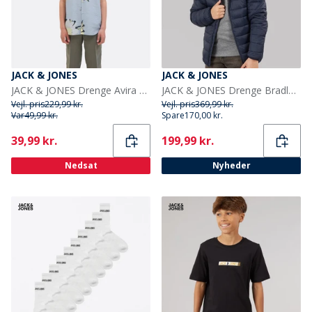
JACK & JONES
JACK & JONES
JACK & JONES Drenge Avira Marshall Skjorte Skyway
JACK & JONES Drenge Bradley Let Dunjakke Sky Captain
Vejl. pris
229,99 kr.
Vejl. pris
369,99 kr.
Var
49,99 kr.
Spare
170,00 kr.
Current
Current
39,99 kr.
199,99 kr.
Nedsat
Nyheder