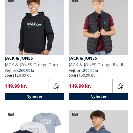
JACK & JONES
JACK & JONES
JACK & JONES Drenge Tom Hættetrøje Sort
JACK & JONES Drenge Bradley Let Varmvest Sort
Vejl. pris
269,99 kr.
Vejl. pris
299,99 kr.
Spare
120,00 kr.
Spare
150,00 kr.
Current
Current
149,99 kr.
149,99 kr.
Nyheder
Nyheder