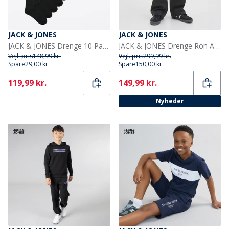
JACK & JONES
JACK & JONES
JACK & JONES Drenge 10 Par Regn Tennissokker Sorte
JACK & JONES Drenge Ron Akm 823 Jeans Black Denim
Vejl. pris
148,99 kr.
Vejl. pris
299,99 kr.
Spare
29,00 kr.
Spare
150,00 kr.
Current
Current
119,99 kr.
149,99 kr.
Nyheder