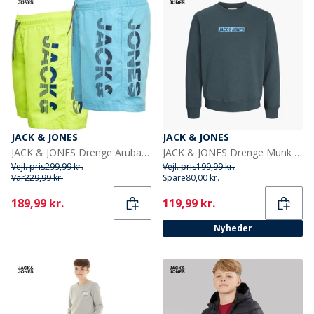
JACK & JONES
JACK & JONES
JACK & JONES Drenge Aruba Svømme Shorts Flerfarvet
JACK & JONES Drenge Munk Sweatshirt Turbulence
Vejl. pris
299,99 kr.
Vejl. pris
199,99 kr.
Var
229,99 kr.
Spare
80,00 kr.
Current
Current
189,99 kr.
119,99 kr.
Nyheder