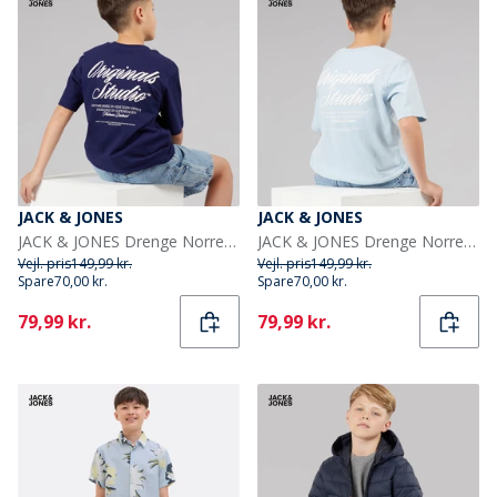
JACK & JONES
JACK & JONES
JACK & JONES Drenge Norrebro T shirt Ocean Cavern
JACK & JONES Drenge Norrebro T shirt Skyway
Vejl. pris
149,99 kr.
Vejl. pris
149,99 kr.
Spare
70,00 kr.
Spare
70,00 kr.
Current
Current
79,99 kr.
79,99 kr.