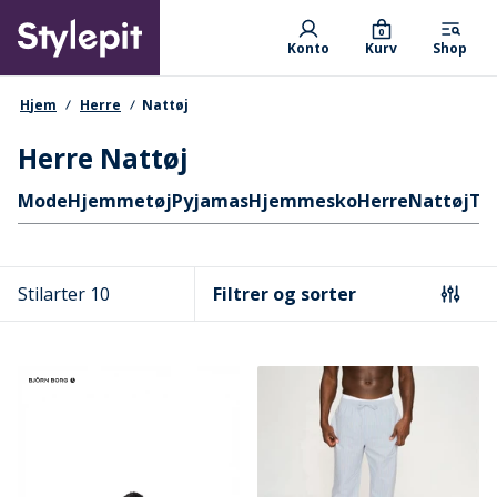
Skip
Primary departments
to
0
Konto
Kurv
Shop
main
content
navigationssti
Hjem
Herre
Nattøj
Herre Nattøj
Hurtige links
Mode
Hjemmetøj
Pyjamas
Hjemmesko
Herre
Nattøj
Tø
Stilarter 10
Filtrer og sorter