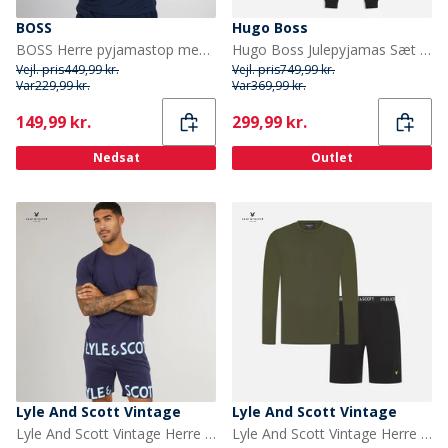
BOSS
Hugo Boss
BOSS Herre pyjamastop med lange ærmer Dark Blue
Hugo Boss Julepyjamas Sæt Sort
Vejl. pris
449,99 kr.
Vejl. pris
749,99 kr.
Var
229,99 kr.
Var
369,99 kr.
Current
Current
149,99 kr.
299,99 kr.
Nedsat
Outlet
Lyle And Scott Vintage
Lyle And Scott Vintage
Lyle And Scott Vintage Herre Carter T-shirt og shorts sæt Peacoat
Lyle And Scott Vintage Herre Hugo Langærmet Bluse Og Shorts Lounge Sæt Climbing Ivy/Sort