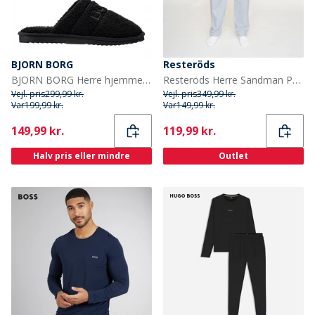
BJORN BORG
Resteröds
BJORN BORG Herre hjemmesko Black Beauty
Resteröds Herre Sandman Pyjamasbukser Blå
Vejl. pris
299,99 kr.
Vejl. pris
349,99 kr.
Var
199,99 kr.
Var
149,99 kr.
Current
Current
149,99 kr.
119,99 kr.
Halv pris eller mindre
Outlet