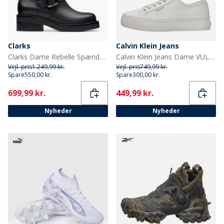
Clarks
Calvin Klein Jeans
Clarks Dame Rebelle Spænde Støvler Black Leather
Calvin Klein Jeans Dame VULC flatform træningssko Lily White
Vejl. pris
1.249,99 kr.
Vejl. pris
749,99 kr.
Spare
550,00 kr.
Spare
300,00 kr.
Current
Current
699,99 kr.
449,99 kr.
Nyheder
Nyheder