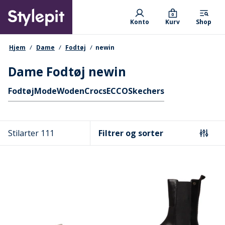
Skip
Primary departments
to
0
Konto
Kurv
Shop
main
content
navigationssti
Hjem
Dame
Fodtøj
newin
Dame Fodtøj newin
Hurtige links
Fodtøj
Mode
Woden
Crocs
ECCO
Skechers
Stilarter 111
Filtrer og sorter