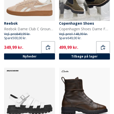
Reebok
Copenhagen Shoes
Reebok Dame Club C Grounds UK Træningssko Washed Clay/Chalk/Gum
Copenhagen Shoes Dame Fall 21 Suede Mode støvler kakigrøn
Vejl. pris
849,99 kr.
Vejl. pris
1.148,99 kr.
Spare
500,00 kr.
Spare
649,00 kr.
Current
Current
349,99 kr.
499,99 kr.
Nyheder
Tilbage på lager