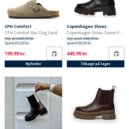
CPH Comfort
Copenhagen Shoes
CPH Comfort Bio Clog Sandaler af ruskind Taupe
Copenhagen Shoes Dame Penny Piger Støvler 001 Sort
Vejl. pris
449,99 kr.
Vejl. pris
1.048,99 kr.
Spare
250,00 kr.
Spare
599,00 kr.
Current
Current
199,99 kr.
449,99 kr.
Nyheder
Tilbage på lager