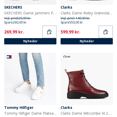
SKECHERS
Clarks
SKECHERS Dame Jammers Poppin Sandaler Hvid
Clarks Dame Rixley Snørestøvler Dark Brown Leather
Vejl. pris
529,99 kr.
Vejl. pris
1.149,99 kr.
Spare
260,00 kr.
Spare
550,00 kr.
Current
Current
269,99 kr.
599,99 kr.
Nyheder
Nyheder
Tommy Hilfiger
Clarks
Tommy Hilfiger Dame Plateau Court Sneakers Hvid
Clarks Dame Witcombe Hi 2 Støvler Burgundy Leather