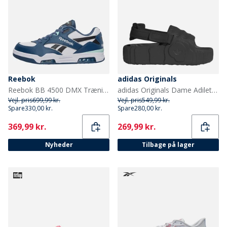
Reebok
adidas Originals
Reebok BB 4500 DMX Træningssko Hvid/Shadow/Sort
adidas Originals Dame Adilette 22 XLG Sandaler Core Black/Core Black/Core Black
Vejl. pris
699,99 kr.
Vejl. pris
549,99 kr.
Spare
330,00 kr.
Spare
280,00 kr.
Current
Current
369,99 kr.
269,99 kr.
Nyheder
Tilbage på lager