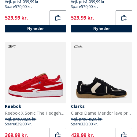
Vejl. pris
1.099,99 kr.
Vejl. pris
1.099,99 kr.
Spare
570,00 kr.
Spare
570,00 kr.
Current
Current
529,99 kr.
529,99 kr.
Nyheder
Nyheder
Reebok
Clarks
Reebok X Sonic The Hedgehog 3 Club C Revenge 'Knuckles' Træningssko Rød/Hvid/Rød
Clarks Dame Meridor lave profilstøvler Black Combi Sde
Vejl. pris
998,99 kr.
Vejl. pris
749,99 kr.
Spare
629,00 kr.
Spare
320,00 kr.
Current
Current
369,99 kr.
429,99 kr.