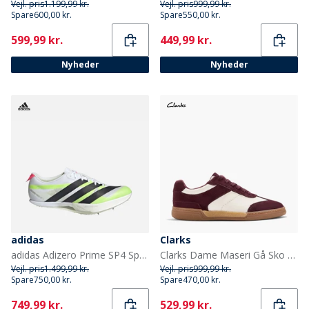
Vejl. pris
1.199,99 kr.
Vejl. pris
999,99 kr.
Spare
600,00 kr.
Spare
550,00 kr.
Current
Current
599,99 kr.
449,99 kr.
Nyheder
Nyheder
adidas
Clarks
adidas Adizero Prime SP4 Sprint Løbesko med pigge Cloud White/Core Black/Lucid Red
Clarks Dame Maseri Gå Sko Burgundy Combi
Vejl. pris
1.499,99 kr.
Vejl. pris
999,99 kr.
Spare
750,00 kr.
Spare
470,00 kr.
Current
Current
749,99 kr.
529,99 kr.