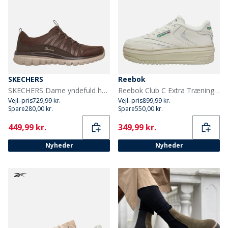
SKECHERS
Reebok
SKECHERS Dame yndefuld hyggelig krammesneakers Brun
Reebok Club C Extra Træningssko Chalk/Chalk/Glen Green
Vejl. pris
729,99 kr.
Vejl. pris
899,99 kr.
Spare
280,00 kr.
Spare
550,00 kr.
Current
Current
449,99 kr.
349,99 kr.
Nyheder
Nyheder