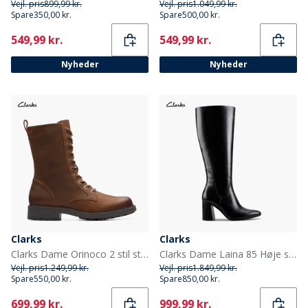
Vejl. pris
899,99 kr.
Vejl. pris
1.049,99 kr.
Spare
350,00 kr.
Spare
500,00 kr.
Current
Current
549,99 kr.
549,99 kr.
Nyheder
Nyheder
Clarks
Clarks
Clarks Dame Orinoco 2 stil støvler Brown Snuff
Clarks Dame Laina 85 Høje støvler Black Combi Leather
Vejl. pris
1.249,99 kr.
Vejl. pris
1.849,99 kr.
Spare
550,00 kr.
Spare
850,00 kr.
Current
Current
699,99 kr.
999,99 kr.