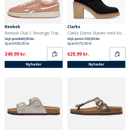
Reebok
Clarks
Reebok Club C Revenge Træningssko Pink Clay/Pink Clay/Chalk
Clarks Dame Støvler med Kold op Blokhæl Black Suede
Vejl. pris
849,99 kr.
Vejl. pris
1.199,99 kr.
Spare
500,00 kr.
Spare
570,00 kr.
Current
Current
349,99 kr.
629,99 kr.
Nyheder
Nyheder