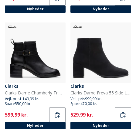
Nyheder
Nyheder
Clarks
Clarks
Clarks Dame Chamberly Trim Blok Hæl Støvler Black Leather
Clarks Dame Freva 55 Side Lynlås Støvler Sort Ruskind Black Sde
Vejl. pris
1.149,99 kr.
Vejl. pris
999,99 kr.
Spare
550,00 kr.
Spare
470,00 kr.
Current
Current
599,99 kr.
529,99 kr.
Nyheder
Nyheder