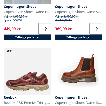
Copenhagen Shoes
Copenhagen Shoes
Copenhagen Shoes Dame Passion Støvler 0001 Sort
Copenhagen Shoes Dame Støvler Der Ligner Dig 847 Mørkebrun
Vejl. pris
999,99 kr.
Vejl. pris
999,99 kr.
Spare
550,00 kr.
Var
449,99 kr.
Current
Current
449,99 kr.
369,99 kr.
Tilbage på lager
Tilbage på lager
Reebok
Copenhagen Shoes
Reebok RBK Premier Trinity KFS Træningssko Mahogany
Copenhagen Shoes Dame Støvler Der Ligner Dig 0241 Cognac