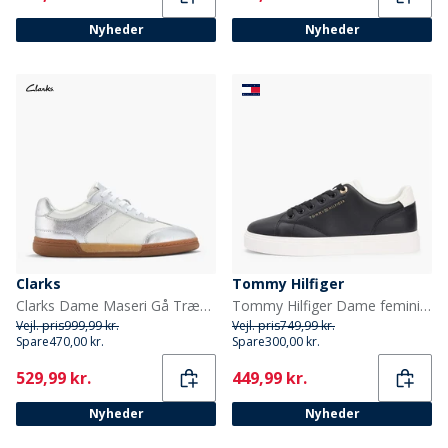
Nyheder
Nyheder
Clarks
Tommy Hilfiger
Clarks Dame Maseri Gå Træningssko Metallic Combi
Tommy Hilfiger Dame feminine cupsole sneakers Sort/Ecru
Vejl. pris
999,99 kr.
Vejl. pris
749,99 kr.
Spare
470,00 kr.
Spare
300,00 kr.
Current
Current
529,99 kr.
449,99 kr.
Nyheder
Nyheder