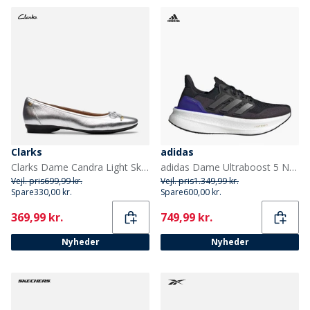
Clarks
adidas
Clarks Dame Candra Light Sko Silver Metallic
adidas Dame Ultraboost 5 Neutrale Løbesko Core Black/Night Metallic/Night Flash
Vejl. pris
699,99 kr.
Vejl. pris
1.349,99 kr.
Spare
330,00 kr.
Spare
600,00 kr.
Current
Current
369,99 kr.
749,99 kr.
Nyheder
Nyheder