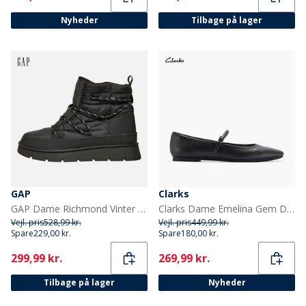
Nyheder
Tilbage på lager
GAP
Clarks
GAP Dame Richmond Vinter Høj Sne Støvler Sort
Clarks Dame Emelina Gem D-Fit Flade Sko Sort
Vejl. pris
528,99 kr.
Vejl. pris
449,99 kr.
Spare
229,00 kr.
Spare
180,00 kr.
Current
Current
299,99 kr.
269,99 kr.
Tilbage på lager
Nyheder