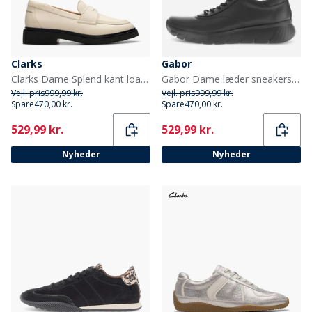
Clarks
Gabor
Clarks Dame Splend kant loafers Cream Leather
Gabor Dame læder sneakers Sort
Vejl. pris
999,99 kr.
Vejl. pris
999,99 kr.
Spare
470,00 kr.
Spare
470,00 kr.
Current
Current
529,99 kr.
529,99 kr.
Nyheder
Nyheder