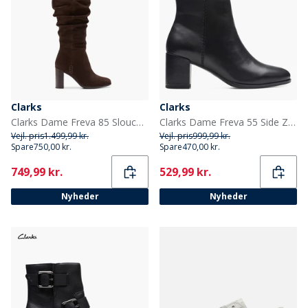
Clarks
Clarks
Clarks Dame Freva 85 Slouch Høj Støvler Dark Brown Suede
Clarks Dame Freva 55 Side Zip Støvler Black Leather
Vejl. pris
1.499,99 kr.
Vejl. pris
999,99 kr.
Spare
750,00 kr.
Spare
470,00 kr.
Current
Current
749,99 kr.
529,99 kr.
Nyheder
Nyheder