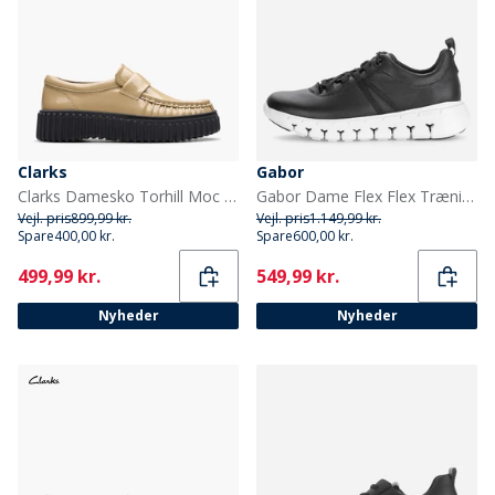
Clarks
Gabor
Clarks Damesko Torhill Moc Sko Beige Patent
Gabor Dame Flex Flex Træningssko Sort
Vejl. pris
899,99 kr.
Vejl. pris
1.149,99 kr.
Spare
400,00 kr.
Spare
600,00 kr.
Current
Current
499,99 kr.
549,99 kr.
Nyheder
Nyheder