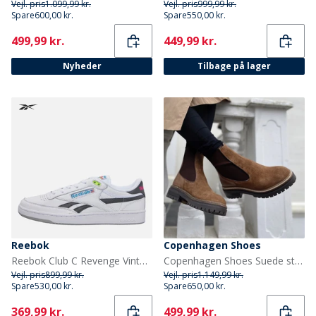
Vejl. pris
1.099,99 kr.
Vejl. pris
999,99 kr.
Spare
600,00 kr.
Spare
550,00 kr.
Current
Current
499,99 kr.
449,99 kr.
Nyheder
Tilbage på lager
Reebok
Copenhagen Shoes
Reebok Club C Revenge Vintage 90'er Tennis Træningssko Hvid/Hvid/Sort
Copenhagen Shoes Suede støvler til kvinder Efterår 21 112 Cognac
Vejl. pris
899,99 kr.
Vejl. pris
1.149,99 kr.
Spare
530,00 kr.
Spare
650,00 kr.
Current
Current
369,99 kr.
499,99 kr.