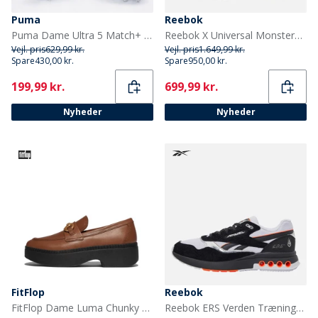
Puma
Reebok
Puma Dame Ultra 5 Match+ Brilliance FG/AG Fodboldstøvler til fast/kunstgræs Puma White
Reebok X Universal Monsters Instapump Fury 94 Mid 'Creature From The Black Lagoon' Træningssko Grøn/Grøn/Sort
Vejl. pris
629,99 kr.
Vejl. pris
1.649,99 kr.
Spare
430,00 kr.
Spare
950,00 kr.
Current
Current
199,99 kr.
699,99 kr.
Nyheder
Nyheder
FitFlop
Reebok
FitFlop Dame Luma Chunky Snaffle Læder Demi Wedge Loafers Dyb Tan
Reebok ERS Verden Træningssko Sort/Hvid/Chrome