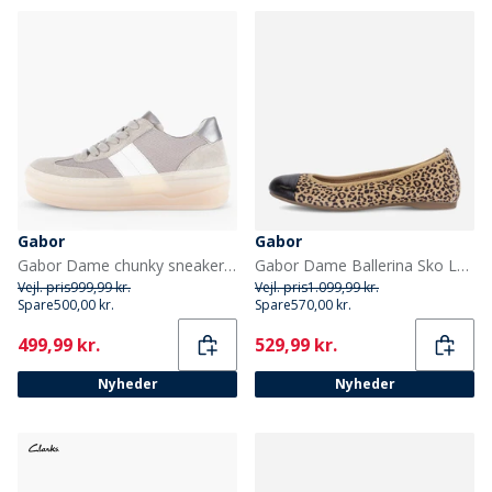
Gabor
Gabor
Gabor Dame chunky sneakers Grå
Gabor Dame Ballerina Sko Leopard
Vejl. pris
999,99 kr.
Vejl. pris
1.099,99 kr.
Spare
500,00 kr.
Spare
570,00 kr.
Current
Current
499,99 kr.
529,99 kr.
Nyheder
Nyheder