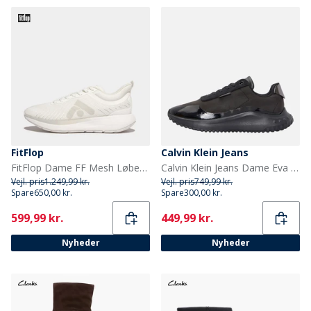
FitFlop
Calvin Klein Jeans
FitFlop Dame FF Mesh Løbesko Urban White
Calvin Klein Jeans Dame Eva Runner Sneakers Triple Black
Vejl. pris
1.249,99 kr.
Vejl. pris
749,99 kr.
Spare
650,00 kr.
Spare
300,00 kr.
Current
Current
599,99 kr.
449,99 kr.
Nyheder
Nyheder