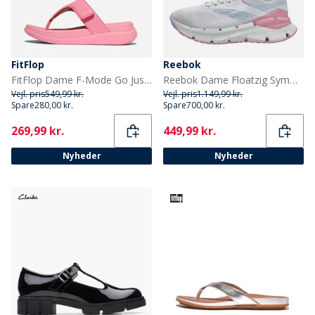
FitFlop
Reebok
FitFlop Dame F-Mode Go Justerbar Flatform Tåspredere Sandaler Pink Perfect
Reebok Dame Floatzig Symmetros Neutrale Løbesko Moon/Dusty Rose/Y2K Blue
Vejl. pris
549,99 kr.
Vejl. pris
1.149,99 kr.
Spare
280,00 kr.
Spare
700,00 kr.
Current
Current
269,99 kr.
449,99 kr.
Nyheder
Nyheder