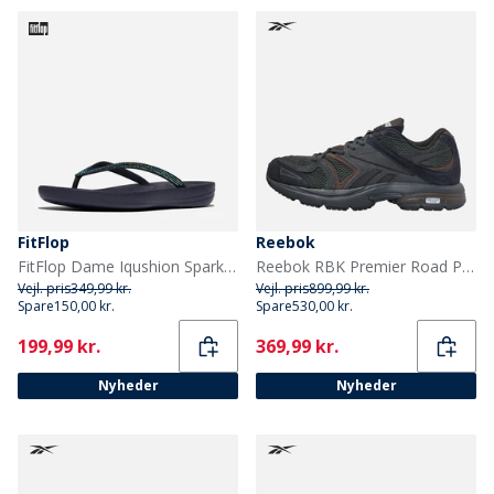
FitFlop
Reebok
FitFlop Dame Iqushion Sparkle Flip Flops Midnight Navy
Reebok RBK Premier Road Plus VI Træningssko Grå/Grå/Sort
Vejl. pris
349,99 kr.
Vejl. pris
899,99 kr.
Spare
150,00 kr.
Spare
530,00 kr.
Current
Current
199,99 kr.
369,99 kr.
Nyheder
Nyheder