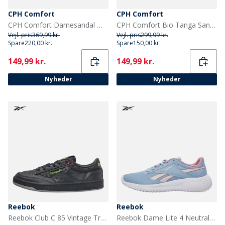
CPH Comfort
CPH Comfort
CPH Comfort Damesandal med bio nitter Beige
CPH Comfort Bio Tanga Sandaler Bronze
Vejl. pris
369,99 kr.
Vejl. pris
299,99 kr.
Spare
220,00 kr.
Spare
150,00 kr.
Current
Current
149,99 kr.
149,99 kr.
Nyheder
Nyheder
Reebok
Reebok
Reebok Club C 85 Vintage Træningssko Grå/Grå/Grå
Reebok Dame Lite 4 Neutrale Løbesko Y2K Blue/Mist Grey/Dusty Rose