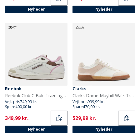
Nyheder
Nyheder
Reebok
Clarks
Reebok Club C Bulc Træningssko Chalk/Astro Rose/Utility Brown
Clarks Dame Mayhill Walk Træningssko White Combi
Vejl. pris
749,99 kr.
Vejl. pris
999,99 kr.
Spare
400,00 kr.
Spare
470,00 kr.
Current
Current
349,99 kr.
529,99 kr.
Nyheder
Nyheder