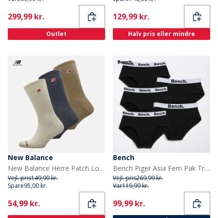
Current
Current
299,99 kr.
129,99 kr.
Outlet
Halv pris eller mindre
New Balance
Bench
New Balance Herre Patch Logo Tre Pak Crew Sokker Grå/Blå
Bench Piger Asia Fem Pak Trusser Sort
Vejl. pris
149,99 kr.
Vejl. pris
269,99 kr.
Spare
95,00 kr.
Var
119,99 kr.
Current
Current
54,99 kr.
99,99 kr.