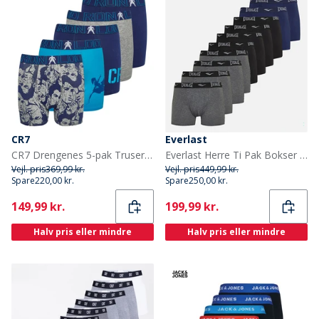
CR7
Everlast
CR7 Drengenes 5-pak Truser Multifarvet
Everlast Herre Ti Pak Bokser Sort Multi
Vejl. pris
369,99 kr.
Vejl. pris
449,99 kr.
Spare
220,00 kr.
Spare
250,00 kr.
Current
Current
149,99 kr.
199,99 kr.
Halv pris eller mindre
Halv pris eller mindre