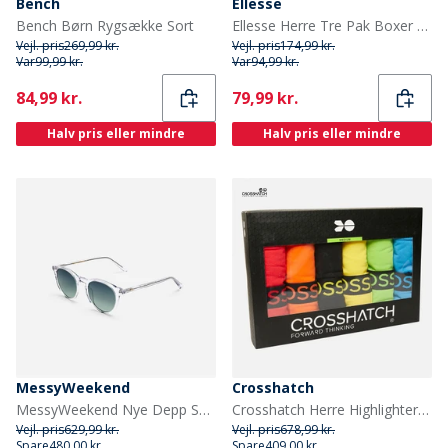
Bench
Ellesse
Bench Børn Rygsække Sort
Ellesse Herre Tre Pak Boxer Underbukser Navy / Rød / Khaki
Vejl. pris
269,99 kr.
Vejl. pris
174,99 kr.
Var
99,99 kr.
Var
94,99 kr.
Current
Current
84,99 kr.
79,99 kr.
Halv pris eller mindre
Halv pris eller mindre
MessyWeekend
Crosshatch
MessyWeekend Nye Depp Solbriller Crystal
Crosshatch Herre Highlighter 12-pak Boksershorts Assorteret
Vejl. pris
629,99 kr.
Vejl. pris
678,99 kr.
Spare
480,00 kr.
Spare
409,00 kr.