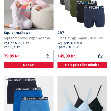
Squishmallows
CR7
Squishmallows Piger pyjamas sæt Ballerina/Hvid
CR7 Drenge 5-pak Truser Multifarvet
Vejl. pris
229,99 kr.
Vejl. pris
369,99 kr.
Var
99,99 kr.
Spare
220,00 kr.
Current
Current
79,99 kr.
149,99 kr.
Nedsat
Halv pris eller mindre