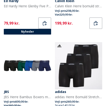
Ed Hardy
Calvin Klein
Ed Hardy Herre Glenby Five Pack Strømper Mixed
Calvin Klein Herre bomuld stretch tre pak bokser trusser Sort
Vejl. pris
298,99 kr.
Var
229,99 kr.
Current
Current
79,99 kr.
199,99 kr.
Nyheder
JBS
adidas
JBS Herre Bambus Boxers med seks pakning Multifarvet
adidas Herre Bomuld Stretch Tre Pak Boxer Shorts Sort/Sort/Sort
Vejl. pris
699,99 kr.
Vejl. pris
269,99 kr.
Var
369,99 kr.
Spare
140,00 kr.