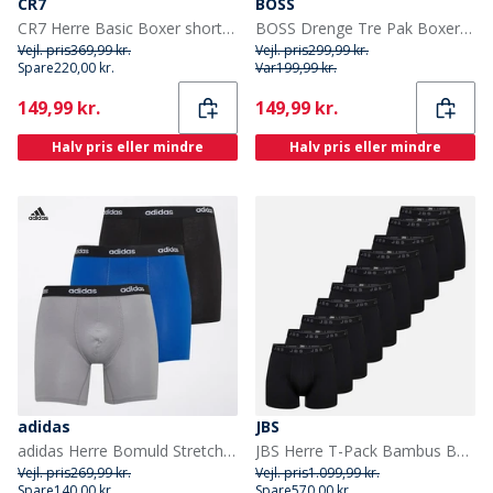
CR7
BOSS
CR7 Herre Basic Boxer shorts Flerfarvet
BOSS Drenge Tre Pak Boxer Shorts Grå Melange
Vejl. pris
369,99 kr.
Vejl. pris
299,99 kr.
Spare
220,00 kr.
Var
199,99 kr.
Current
Current
149,99 kr.
149,99 kr.
Halv pris eller mindre
Halv pris eller mindre
adidas
JBS
adidas Herre Bomuld Stretch Tre Pak Boxer Shorts Sort/Grå/Royal
JBS Herre T-Pack Bambus Bokser Sort
Vejl. pris
269,99 kr.
Vejl. pris
1.099,99 kr.
Spare
140,00 kr.
Spare
570,00 kr.