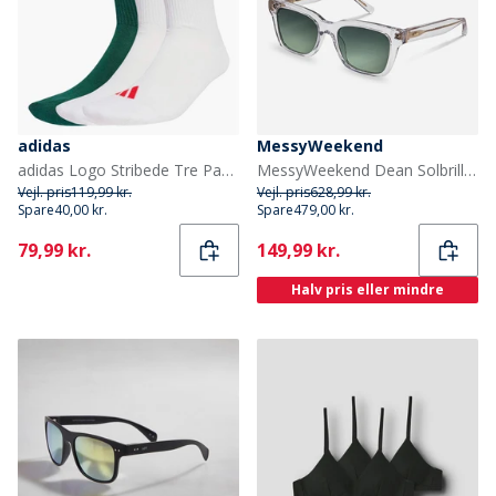
adidas
MessyWeekend
adidas Logo Stribede Tre Pak Strømper Hvid/Hvid/Powder Plum
MessyWeekend Dean Solbriller Crystal
Vejl. pris
119,99 kr.
Vejl. pris
628,99 kr.
Spare
40,00 kr.
Spare
479,00 kr.
Current
Current
79,99 kr.
149,99 kr.
Halv pris eller mindre