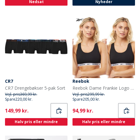
Nedsat
Nyheder
CR7
Reebok
CR7 Drengebøkser 5-pak Sort
Reebok Dame Frankie Logo Bomuld Braletter Topak Sort
Vejl. pris
369,99 kr.
Vejl. pris
299,99 kr.
Spare
220,00 kr.
Spare
205,00 kr.
Current
Current
149,99 kr.
94,99 kr.
Halv pris eller mindre
Halv pris eller mindre