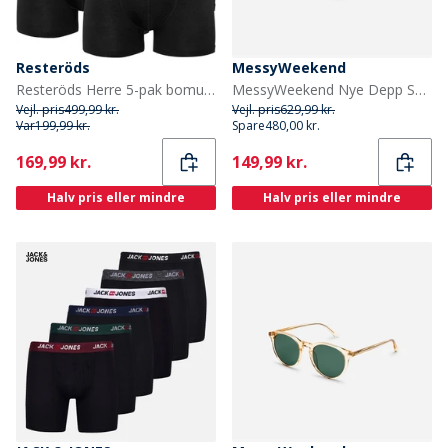
Resteröds
MessyWeekend
Resteröds Herre 5-pak bomuldsboksere sort
MessyWeekend Nye Depp Solbriller Roser
Vejl. pris
499,99 kr.
Vejl. pris
629,99 kr.
Var
199,99 kr.
Spare
480,00 kr.
Current
Current
169,99 kr.
149,99 kr.
Halv pris eller mindre
Halv pris eller mindre