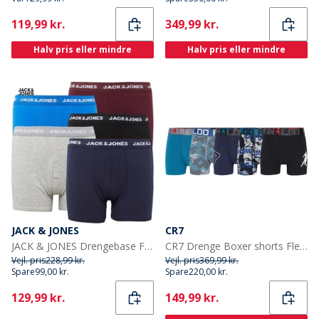
Current
Current
119,99 kr.
349,99 kr.
Halv pris eller mindre
Halv pris eller mindre
JACK & JONES
CR7
JACK & JONES Drengebase Fem-pak Underbukser Multi
CR7 Drenge Boxer shorts Flerfarvet
Vejl. pris
228,99 kr.
Vejl. pris
369,99 kr.
Spare
99,00 kr.
Spare
220,00 kr.
Current
Current
129,99 kr.
149,99 kr.