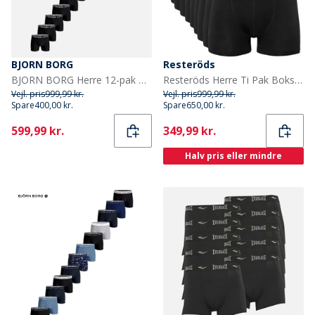
BJORN BORG
Resteröds
BJORN BORG Herre 12-pak Bomuld Stretch Boxers Multipack 1
Resteröds Herre Ti Pak Boksershorts Sort
Vejl. pris
999,99 kr.
Vejl. pris
999,99 kr.
Spare
400,00 kr.
Spare
650,00 kr.
Current
Current
599,99 kr.
349,99 kr.
Halv pris eller mindre