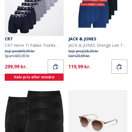
CR7
JACK & JONES
CR7 Herre Ti Pakke Trunks Multicolour
JACK & JONES Drenge Lee Trunks 5-pak Surf The Web
Vejl. pris
699,99 kr.
Vejl. pris
228,99 kr.
Spare
400,00 kr.
Var
129,99 kr.
Current
Current
299,99 kr.
119,99 kr.
Halv pris eller mindre