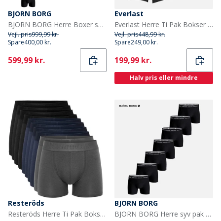
BJORN BORG
Everlast
BJORN BORG Herre Boxer shorts Flerfarvet
Everlast Herre Ti Pak Bokser Sort
Vejl. pris
999,99 kr.
Vejl. pris
448,99 kr.
Spare
400,00 kr.
Spare
249,00 kr.
Current
Current
599,99 kr.
199,99 kr.
Halv pris eller mindre
Resteröds
BJORN BORG
Resteröds Herre Ti Pak Boksershorts Multifarvet
BJORN BORG Herre syv pak bomuld stretch underbukser Multipak 1