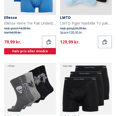
Ellesse
LMTD
Ellesse Herre Tre Pak Underbukser Marineblå / Blå
LMTD Piger Nantelle To pakker Bralette Windsurfer
Vejl. pris
174,99 kr.
Vejl. pris
229,99 kr.
Var
94,99 kr.
Spare
100,00 kr.
Current
Current
79,99 kr.
129,99 kr.
Halv pris eller mindre