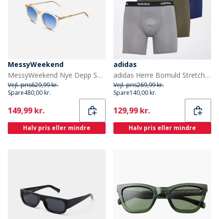
MessyWeekend
adidas
MessyWeekend Nye Depp Solbriller Champagne
adidas Herre Bomuld Stretch Tre Pak Boxer Shorts Navy/Grå/Olive
Vejl. pris
629,99 kr.
Vejl. pris
269,99 kr.
Spare
480,00 kr.
Spare
140,00 kr.
Current
Current
149,99 kr.
129,99 kr.
Halv pris eller mindre
Halv pris eller mindre