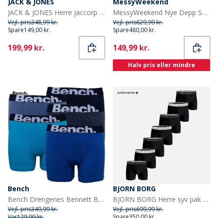
JACK & JONES
MessyWeekend
JACK & JONES Herre Jaccorp Logo 6-pak Boxer Briefs Pack 5 Black
MessyWeekend Nye Depp Solbriller Champagne
Vejl. pris
348,99 kr.
Vejl. pris
629,99 kr.
Spare
149,00 kr.
Spare
480,00 kr.
Current
Current
199,99 kr.
149,99 kr.
Halv pris eller mindre
Bench
BJORN BORG
Bench Drengenes Bennett Boxer-pakke med 5 par Blå
BJORN BORG Herre syv pak bomuld stretch bokser multipack 2
Vejl. pris
349,99 kr.
Vejl. pris
699,99 kr.
Var
129,99 kr.
Spare
350,00 kr.