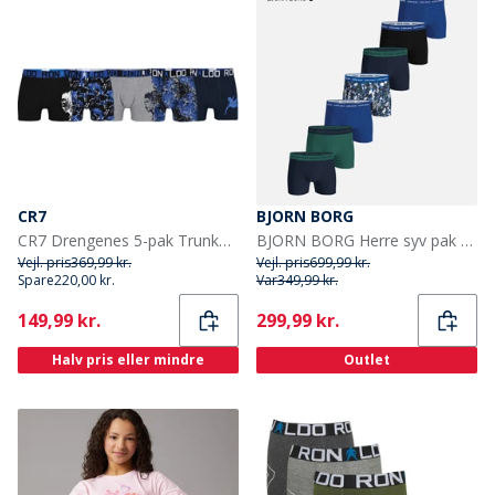
CR7
BJORN BORG
CR7 Drengenes 5-pak Trunker Multifarvet
BJORN BORG Herre syv pak bomuld stretch boxers Multipack 3
Vejl. pris
369,99 kr.
Vejl. pris
699,99 kr.
Spare
220,00 kr.
Var
349,99 kr.
Current
Current
149,99 kr.
299,99 kr.
Halv pris eller mindre
Outlet