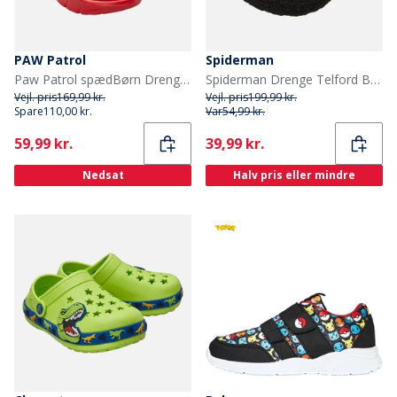
PAW Patrol
Spiderman
Paw Patrol spædBørn Drenge ankelrem sandaler Rød
Spiderman Drenge Telford Borg Hjemmesko Sort/Rød
Vejl. pris
169,99 kr.
Vejl. pris
199,99 kr.
Spare
110,00 kr.
Var
54,99 kr.
Current
Current
59,99 kr.
39,99 kr.
Nedsat
Halv pris eller mindre