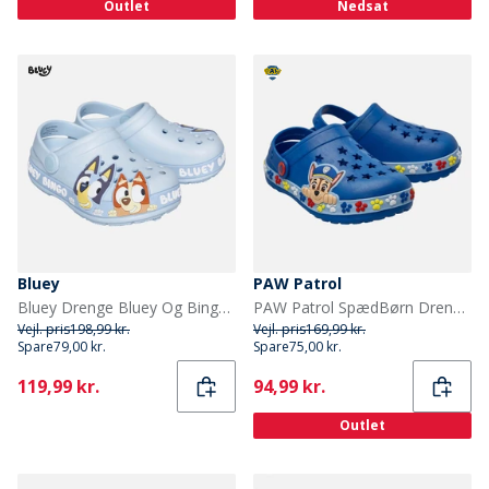
Outlet
Nedsat
Bluey
PAW Patrol
Bluey Drenge Bluey Og Bingo Træsko Blå/Multi
PAW Patrol SpædBørn Drenge mønster træsko Blå
Vejl. pris
198,99 kr.
Vejl. pris
169,99 kr.
Spare
79,00 kr.
Spare
75,00 kr.
Current
Current
119,99 kr.
94,99 kr.
Outlet