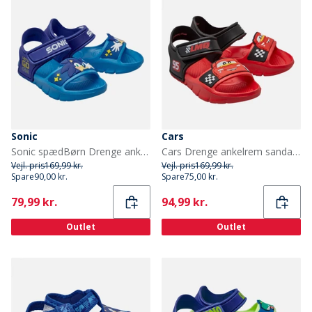
Sonic
Cars
Sonic spædBørn Drenge ankelrem sandaler Royal
Cars Drenge ankelrem sandaler Rød
Vejl. pris
169,99 kr.
Vejl. pris
169,99 kr.
Spare
90,00 kr.
Spare
75,00 kr.
Current
Current
79,99 kr.
94,99 kr.
Outlet
Outlet