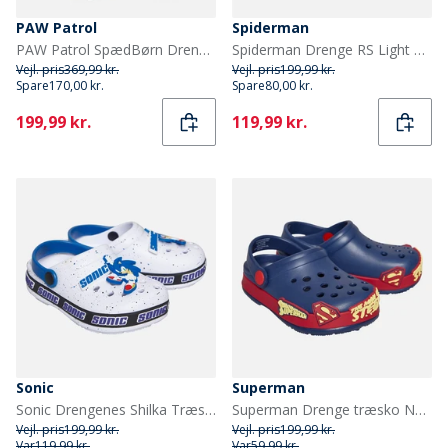
PAW Patrol
Spiderman
PAW Patrol SpædBørn Drenge Jak Sko Med Lys Blå/Multi
Spiderman Drenge RS Light Up Hjemmesko Sort/Rød
Vejl. pris
369,99 kr.
Vejl. pris
199,99 kr.
Spare
170,00 kr.
Spare
80,00 kr.
Current
Current
199,99 kr.
119,99 kr.
Sonic
Superman
Sonic Drengenes Shilka Træsko Hvid/Multi
Superman Drenge træsko Navy/Rød/Multi
Vejl. pris
199,99 kr.
Vejl. pris
199,99 kr.
Var
119,99 kr.
Var
59,99 kr.