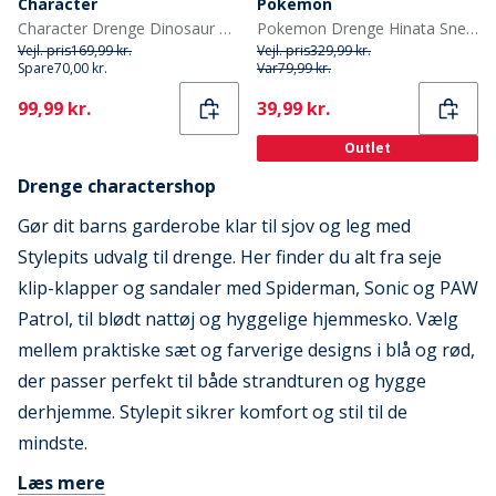
Character
Pokemon
Character Drenge Dinosaur Mønster Clogs Grøn
Pokemon Drenge Hinata Sneakers Sort/Multi
Vejl. pris
169,99 kr.
Vejl. pris
329,99 kr.
Spare
70,00 kr.
Var
79,99 kr.
Current
Current
99,99 kr.
39,99 kr.
Outlet
Drenge charactershop
Gør dit barns garderobe klar til sjov og leg med
Stylepits udvalg til drenge. Her finder du alt fra seje
klip-klapper og sandaler med Spiderman, Sonic og PAW
Patrol, til blødt nattøj og hyggelige hjemmesko. Vælg
mellem praktiske sæt og farverige designs i blå og rød,
der passer perfekt til både strandturen og hygge
derhjemme. Stylepit sikrer komfort og stil til de
mindste.
Læs mere