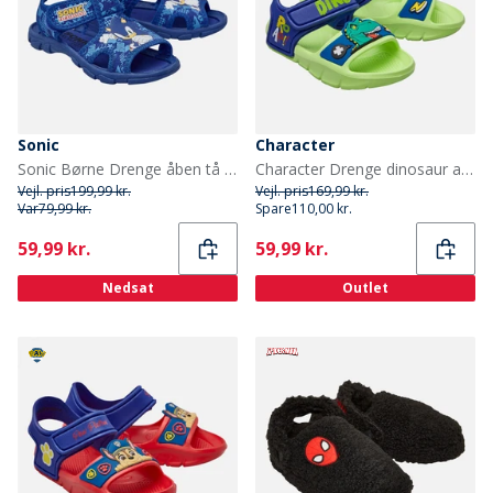
Sonic
Character
Sonic Børne Drenge åben tå sandaler Royal
Character Drenge dinosaur ankelrem sandaler Grøn
Vejl. pris
199,99 kr.
Vejl. pris
169,99 kr.
Var
79,99 kr.
Spare
110,00 kr.
Current
Current
59,99 kr.
59,99 kr.
Nedsat
Outlet