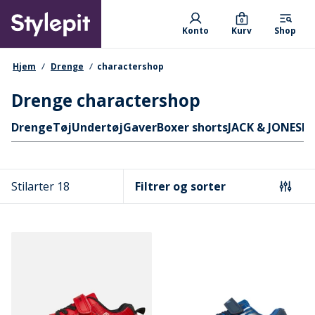
Skip
Primary departments
to
0
Konto
Kurv
Shop
main
content
navigationssti
Hjem
Drenge
charactershop
Drenge charactershop
Hurtige links
Drenge
Tøj
Undertøj
Gaver
Boxer shorts
JACK & JONES
M
Stilarter 18
Filtrer og sorter