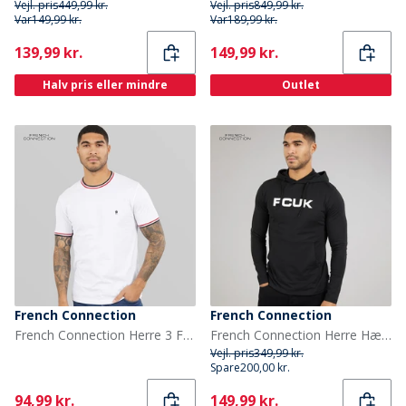
Vejl. pris
449,99 kr.
Vejl. pris
849,99 kr.
Var
149,99 kr.
Var
189,99 kr.
Current
Current
139,99 kr.
149,99 kr.
Halv pris eller mindre
Outlet
French Connection
French Connection
French Connection Herre 3 Farvet Ring T-shirt Hvid
French Connection Herre Hættetrøjer Sort
Vejl. pris
349,99 kr.
Spare
200,00 kr.
Current
Current
94,99 kr.
149,99 kr.