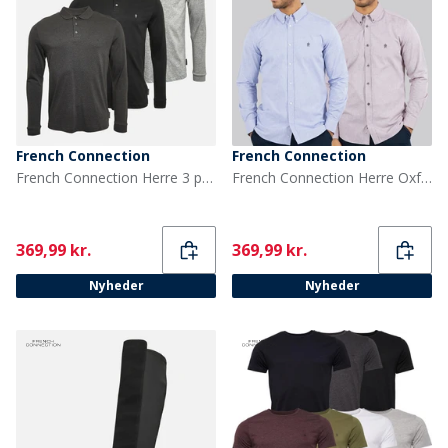
French Connection
French Connection
French Connection Herre 3 pak langærmede polo skjorter Multi 1 - Black/Charcoalmel/Lgm
French Connection Herre Oxford Langærmet shirts Flerfarvet
Current
Current
369,99 kr.
369,99 kr.
Nyheder
Nyheder