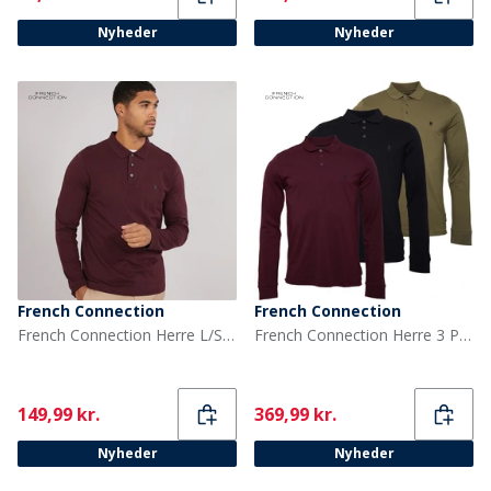
Nyheder
Nyheder
French Connection
French Connection
French Connection Herre L/S J Polo Skjorte Chateaux/Marine
French Connection Herre 3 Pak Langærmede Polo T-shirts Multi 2 - Marine/Khaki/Chateaux
Current
Current
149,99 kr.
369,99 kr.
Nyheder
Nyheder