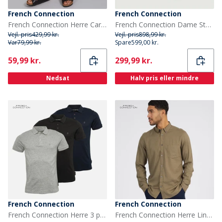
French Connection
French Connection
French Connection Herre Cargo Tech Shorts Sort
French Connection Dame Støvler Med Tykke Snørebånd Sort
Vejl. pris
429,99 kr.
Vejl. pris
898,99 kr.
Var
79,99 kr.
Spare
599,00 kr.
Current
Current
59,99 kr.
299,99 kr.
Nedsat
Halv pris eller mindre
French Connection
French Connection
French Connection Herre 3 pak jersey polo skjorter Multi 1
French Connection Herre Linen Langærmet shirts kakigrøn