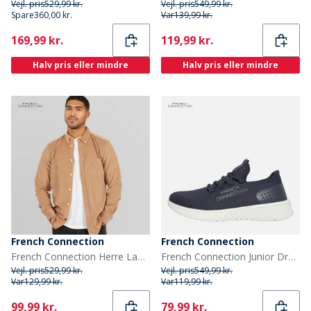
Vejl. pris
529,99 kr.
Vejl. pris
549,99 kr.
Spare
360,00 kr.
Var
139,99 kr.
Current
Current
169,99 kr.
119,99 kr.
Halv pris eller mindre
Halv pris eller mindre
French Connection
French Connection
French Connection Herre Langærmet shirts Kamel
French Connection Junior Drenge Cloud Sneakers Marineblå / Hvid
Vejl. pris
529,99 kr.
Vejl. pris
549,99 kr.
Var
129,99 kr.
Var
119,99 kr.
Current
Current
99,99 kr.
79,99 kr.