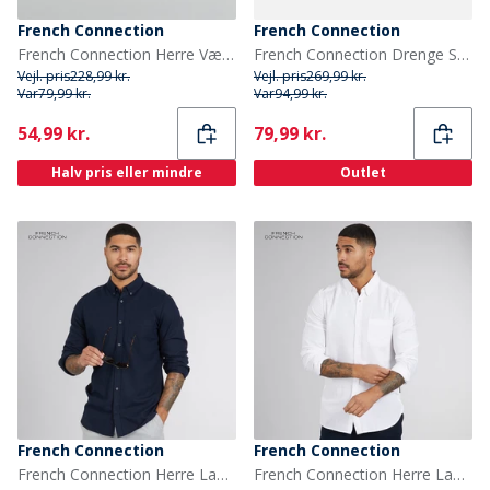
French Connection
French Connection
French Connection Herre Vævet Bælte Sten/Sten Læder
French Connection Drenge Seler Sandaler Light Blue/White Logo
Vejl. pris
228,99 kr.
Vejl. pris
269,99 kr.
Var
79,99 kr.
Var
94,99 kr.
Current
Current
54,99 kr.
79,99 kr.
Halv pris eller mindre
Outlet
French Connection
French Connection
French Connection Herre Langærmet shirts Blå
French Connection Herre Langærmet shirts Hvid