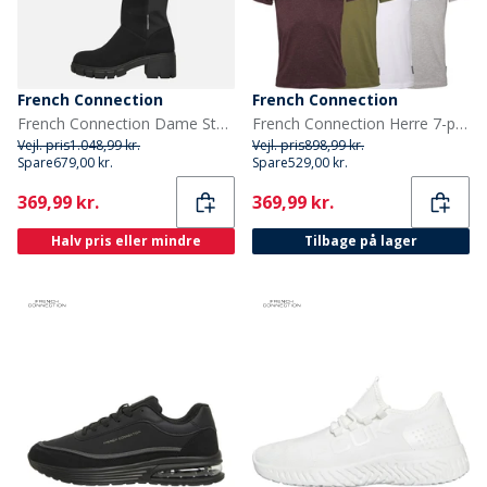
French Connection
French Connection
French Connection Dame Støvler med Tyk Hæl til Knæet Sorte
French Connection Herre 7-pak Crew T-shirts Multi - Sort/Hvid/Marine/Lysegrå Melange/Charmel/Chatmel/Khaki
Vejl. pris
1.048,99 kr.
Vejl. pris
898,99 kr.
Spare
679,00 kr.
Spare
529,00 kr.
Current
Current
369,99 kr.
369,99 kr.
Halv pris eller mindre
Tilbage på lager