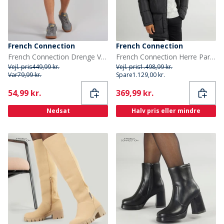
French Connection
French Connection
French Connection Drenge Vault Cargo Shorts Sort
French Connection Herre Parka Lynlåsjakke Sort
Vejl. pris
449,99 kr.
Vejl. pris
1.498,99 kr.
Var
79,99 kr.
Spare
1.129,00 kr.
Current
Current
54,99 kr.
369,99 kr.
Nedsat
Halv pris eller mindre