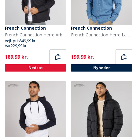
French Connection
French Connection
French Connection Herre Arbejdsmand Borg Overshirt Marine
French Connection Herre Langærmet Denim Skjorte Mid Wash
Vejl. pris
849,99 kr.
Var
229,99 kr.
Current
Current
189,99 kr.
199,99 kr.
Nedsat
Nyheder