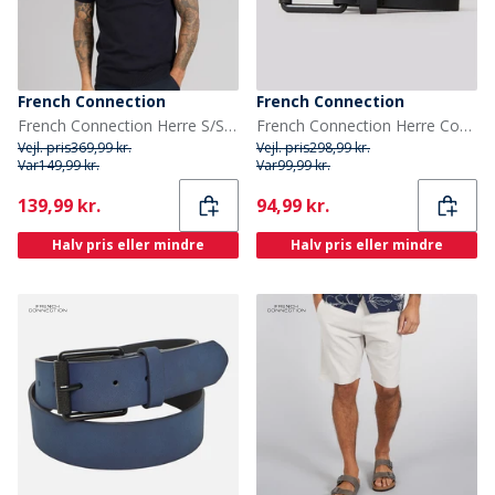
French Connection
French Connection
French Connection Herre S/S Bomuld Lynlås Strik Polo Skjorte Marine
French Connection Herre Courtland Læderbælte Sort
Vejl. pris
369,99 kr.
Vejl. pris
298,99 kr.
Var
149,99 kr.
Var
99,99 kr.
Current
Current
139,99 kr.
94,99 kr.
Halv pris eller mindre
Halv pris eller mindre