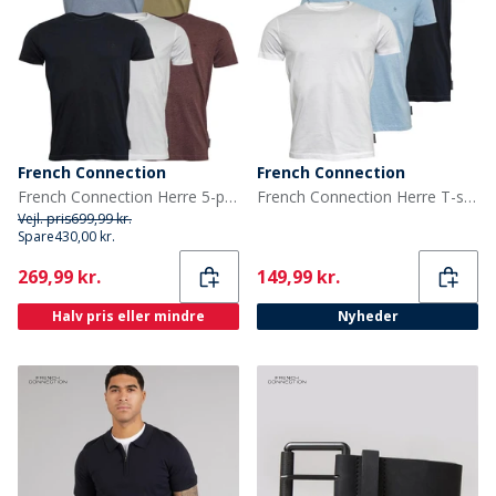
French Connection
French Connection
French Connection Herre 5-pak Crew T-shirt Multi 4-Chateau Mel/Lyse Khaki/Lyse Blå Mel/Marine/Hvid
French Connection Herre T-shirts Lys Blå Mergel
Vejl. pris
699,99 kr.
Spare
430,00 kr.
Current
Current
269,99 kr.
149,99 kr.
Halv pris eller mindre
Nyheder