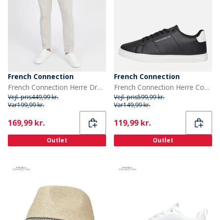
French Connection
French Connection
French Connection Herre Drawstring Linen Afslappede bukser beige
French Connection Herre Contrast Heel Tennis Sneakers Sort
Vejl. pris
449,99 kr.
Vejl. pris
599,99 kr.
Var
199,99 kr.
Var
149,99 kr.
Current
Current
169,99 kr.
119,99 kr.
Outlet
Outlet