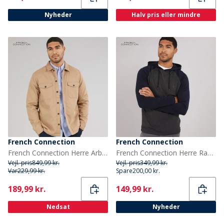
Nyheder
Halv pris eller mindre
French Connection
French Connection
French Connection Herre Arbejdsjakke Borg Kamel
French Connection Herre Raglan Hættetrøje Koksgrå / Marine
Vejl. pris
849,99 kr.
Vejl. pris
349,99 kr.
Var
229,99 kr.
Spare
200,00 kr.
Current
Current
189,99 kr.
149,99 kr.
Nedsat
Nyheder