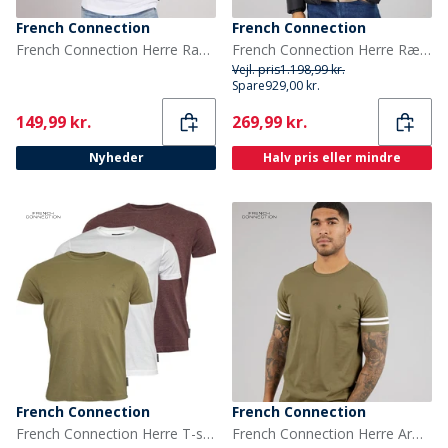
French Connection
French Connection
French Connection Herre Raglan Hættetrøje Hvid / Marine
French Connection Herre Række Mellem Jakke Sort
Vejl. pris
1.198,99 kr.
Spare
929,00 kr.
Current
Current
149,99 kr.
269,99 kr.
Nyheder
Halv pris eller mindre
French Connection
French Connection
French Connection Herre T-shirts Mergel-Bordeaux
French Connection Herre Arm Striber T-shirt Lys Khaki/Hvid Lt Khaki/Hvid