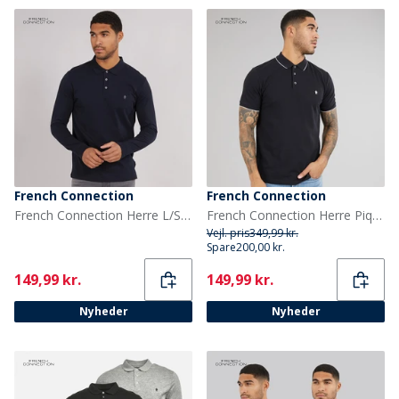
French Connection
French Connection
French Connection Herre L/S J Polo Skjorte Marine/Gunmetal
French Connection Herre Pique Polo Skjorte Marine/Hvid
Vejl. pris
349,99 kr.
Spare
200,00 kr.
Current
Current
149,99 kr.
149,99 kr.
Nyheder
Nyheder