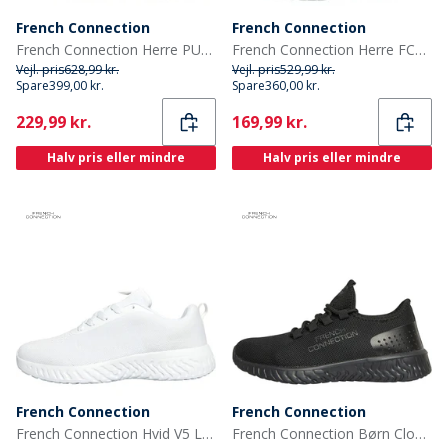
French Connection
French Connection
French Connection Herre PU/Suede Sneakers Sort
French Connection Herre FCUK Cloud Sneakers Hvid
Vejl. pris
628,99 kr.
Vejl. pris
529,99 kr.
Spare
399,00 kr.
Spare
360,00 kr.
Current
Current
229,99 kr.
169,99 kr.
Halv pris eller mindre
Halv pris eller mindre
French Connection
French Connection
French Connection Hvid V5 Lace-Sneakers Herre Mono
French Connection Børn Cloud Sneakers Sort