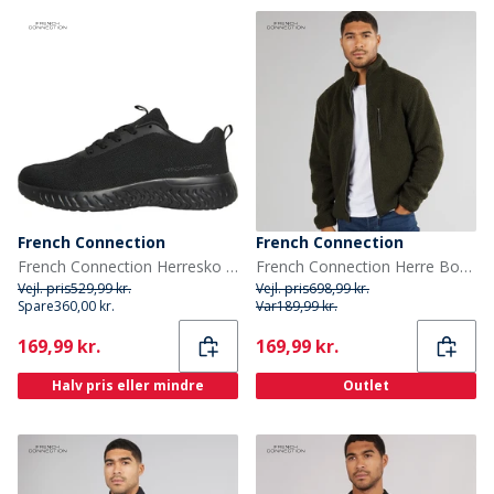
French Connection
French Connection
French Connection Herresko V5 Blonder Sort Mono
French Connection Herre Borg Fleece med tragthals Khaki
Vejl. pris
529,99 kr.
Vejl. pris
698,99 kr.
Spare
360,00 kr.
Var
189,99 kr.
Current
Current
169,99 kr.
169,99 kr.
Halv pris eller mindre
Outlet