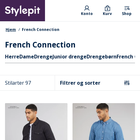
Skip
Primary departments
to
0
Konto
Kurv
Shop
main
content
navigationssti
Hjem
French Connection
French Connection
Hurtige links
Herre
Dame
Drenge
Junior drenge
Drengebørn
French C
Stilarter 97
Filtrer og sorter