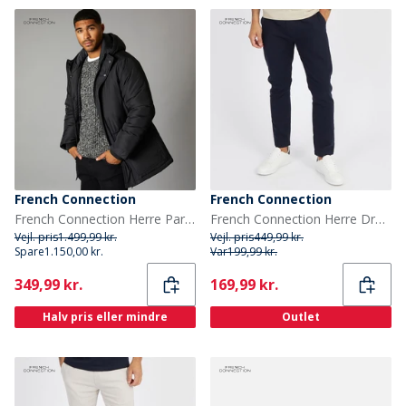
French Connection
French Connection
French Connection Herre Parka Jakke Sort
French Connection Herre Drawstring Linen Afslappede bukser Blå
Vejl. pris
1.499,99 kr.
Vejl. pris
449,99 kr.
Spare
1.150,00 kr.
Var
199,99 kr.
Current
Current
349,99 kr.
169,99 kr.
Halv pris eller mindre
Outlet