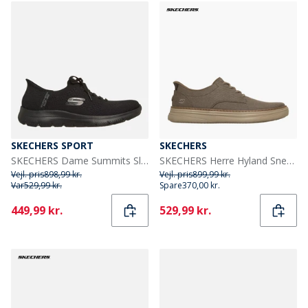
SKECHERS SPORT
SKECHERS
SKECHERS Dame Summits Slip in Nye Daglige Sneakers Sort
SKECHERS Herre Hyland Sneakers Brun
Vejl. pris
898,99 kr.
Vejl. pris
899,99 kr.
Var
529,99 kr.
Spare
370,00 kr.
Current
Current
449,99 kr.
529,99 kr.