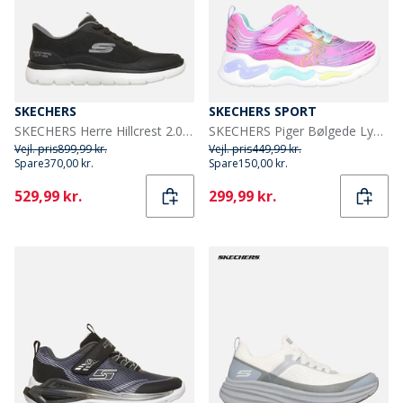
SKECHERS
SKECHERS SPORT
SKECHERS Herre Hillcrest 2.0 Woodrock Peak Sneakers Sort
SKECHERS Piger Bølgede Lys Sneakers Pink
Vejl. pris
899,99 kr.
Vejl. pris
449,99 kr.
Spare
370,00 kr.
Spare
150,00 kr.
Current
Current
529,99 kr.
299,99 kr.