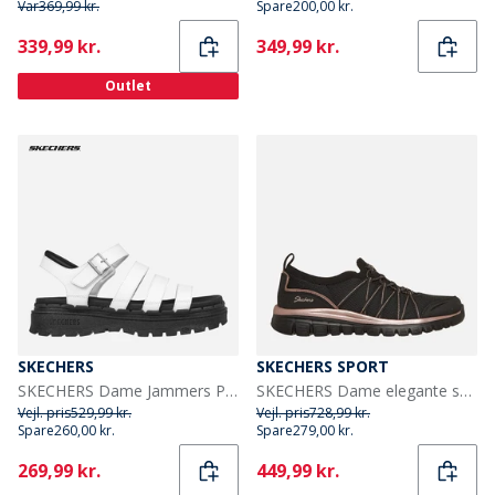
Var
369,99 kr.
Spare
200,00 kr.
Current
Current
339,99 kr.
349,99 kr.
Outlet
SKECHERS
SKECHERS SPORT
SKECHERS Dame Jammers Poppin Sandaler Hvid
SKECHERS Dame elegante sneakers Sort
Vejl. pris
529,99 kr.
Vejl. pris
728,99 kr.
Spare
260,00 kr.
Spare
279,00 kr.
Current
Current
269,99 kr.
449,99 kr.