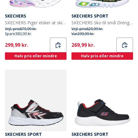
SKECHERS
SKECHERS SPORT
SKECHERS Piger elsker at skinne sweetheart lys støvler Navy Lavender
SKECHERS Sko til små Drenge Flex Glow Rondler Camouflage
Vejl. pris
679,99 kr.
Vejl. pris
629,99 kr.
Spare
380,00 kr.
Var
299,99 kr.
Current
Current
299,99 kr.
269,99 kr.
Halv pris eller mindre
Halv pris eller mindre
SKECHERS SPORT
SKECHERS SPORT