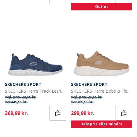
Outlet
SKECHERS SPORT
SKECHERS SPORT
SKECHERS Herre Track Leshur Sneakers Blå
SKECHERS Herre Bobs B Flex Sneakers Brun
Vejl. pris
728,99 kr.
Vejl. pris
729,99 kr.
Var
449,99 kr.
Var
369,99 kr.
Current
Current
369,99 kr.
299,99 kr.
Halv pris eller mindre