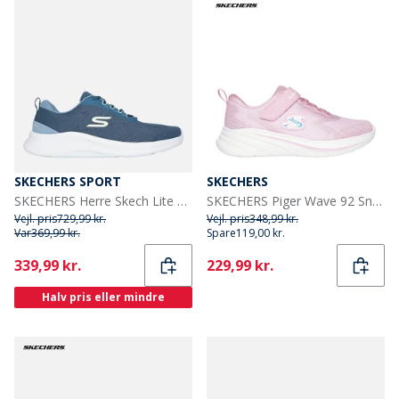
SKECHERS SPORT
SKECHERS
SKECHERS Herre Skech Lite Pro 2.0 Sneakers Blå
SKECHERS Piger Wave 92 Sneakers Lyserød
Vejl. pris
729,99 kr.
Vejl. pris
348,99 kr.
Var
369,99 kr.
Spare
119,00 kr.
Current
Current
339,99 kr.
229,99 kr.
Halv pris eller mindre