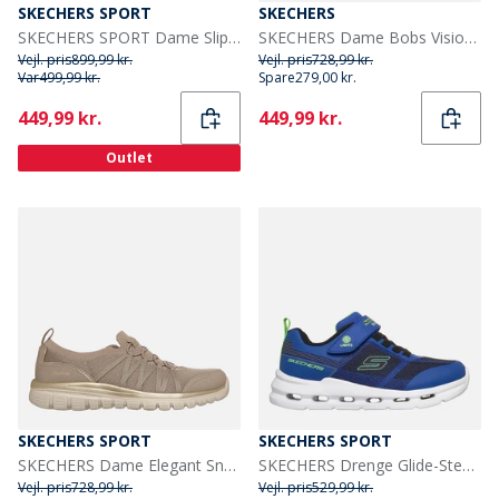
SKECHERS SPORT
SKECHERS
SKECHERS SPORT Dame Slip In Summits Nye Hverdags Sneakers Navy
SKECHERS Dame Bobs Vision Air Sneakers Hvid
Vejl. pris
899,99 kr.
Vejl. pris
728,99 kr.
Var
499,99 kr.
Spare
279,00 kr.
Current
Current
449,99 kr.
449,99 kr.
Outlet
SKECHERS SPORT
SKECHERS SPORT
SKECHERS Dame Elegant Sneakers Natural
SKECHERS Drenge Glide-Step Lys Sneakers Blå
Vejl. pris
728,99 kr.
Vejl. pris
529,99 kr.