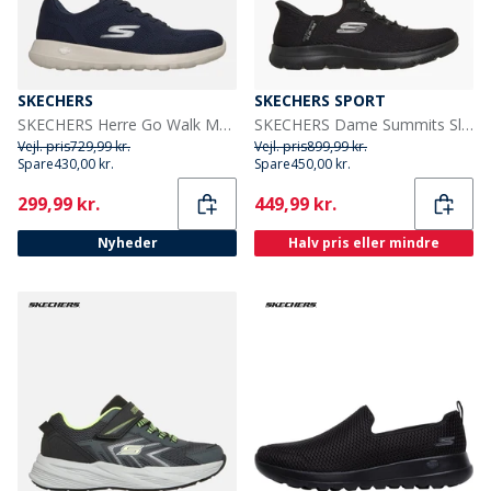
SKECHERS
SKECHERS SPORT
SKECHERS Herre Go Walk Max Maddoxx Sneakers Navy
SKECHERS Dame Summits Slip-in Dream Chaser Sneakers Sort
Vejl. pris
729,99 kr.
Vejl. pris
899,99 kr.
Spare
430,00 kr.
Spare
450,00 kr.
Current
Current
299,99 kr.
449,99 kr.
Nyheder
Halv pris eller mindre