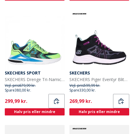
SKECHERS SPORT
SKECHERS
SKECHERS Drenge Tri-Namics Sneakers Grøn
SKECHERS Piger Eventyr Blitz Sjov Forfølgelse Vandtætte Sko Black Aqua
Vejl. pris
679,99 kr.
Vejl. pris
599,99 kr.
Spare
380,00 kr.
Spare
330,00 kr.
Current
Current
299,99 kr.
269,99 kr.
Halv pris eller mindre
Halv pris eller mindre