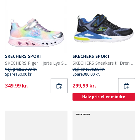
SKECHERS SPORT
SKECHERS SPORT
SKECHERS Piger Hjerte Lys Simply Love Sneakers Sølv
SKECHERS Sneakers til Drenge Tri-Namics Sort
Vejl. pris
529,99 kr.
Vejl. pris
679,99 kr.
Spare
180,00 kr.
Spare
380,00 kr.
Current
Current
349,99 kr.
299,99 kr.
Halv pris eller mindre