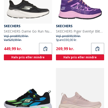
SKECHERS
SKECHERS
SKECHERS Dame Go Run Nu Sneakers Sort
SKECHERS Piger Eventyr Blitz Sjov Forfølgelse Vandtætte Sko Purple Light Blue
Vejl. pris
899,99 kr.
Vejl. pris
599,99 kr.
Var
529,99 kr.
Spare
330,00 kr.
Current
Current
449,99 kr.
269,99 kr.
Halv pris eller mindre
Halv pris eller mindre