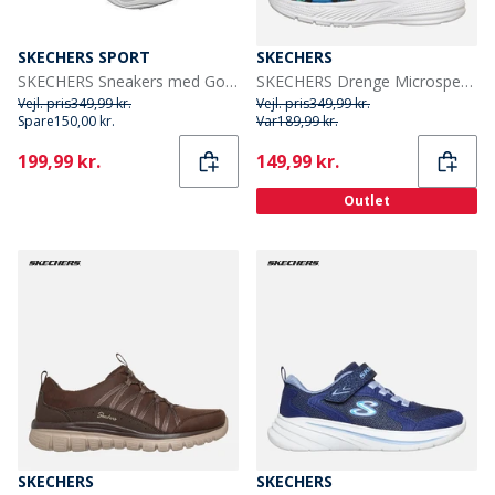
SKECHERS SPORT
SKECHERS
SKECHERS Sneakers med Gore & Strap til små Drenge Erupters IV med lys sort orange
SKECHERS Drenge Microspec Splash Sandaler Sort
Vejl. pris
349,99 kr.
Vejl. pris
349,99 kr.
Spare
150,00 kr.
Var
189,99 kr.
Current
Current
199,99 kr.
149,99 kr.
Outlet
SKECHERS
SKECHERS