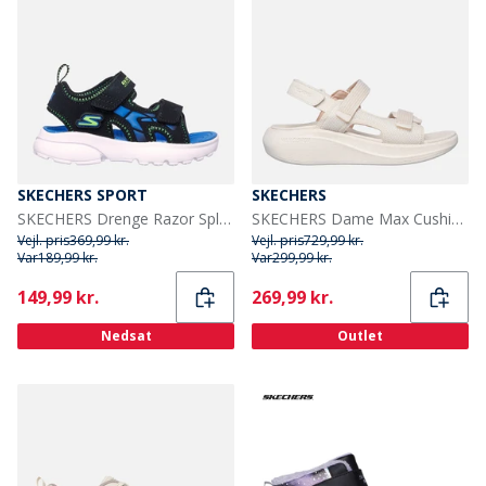
SKECHERS SPORT
SKECHERS
SKECHERS Drenge Razor Splash Sandaler Sort
SKECHERS Dame Max Cushioning Essential Sandaler Natur
Vejl. pris
369,99 kr.
Vejl. pris
729,99 kr.
Var
189,99 kr.
Var
299,99 kr.
Current
Current
149,99 kr.
269,99 kr.
Nedsat
Outlet