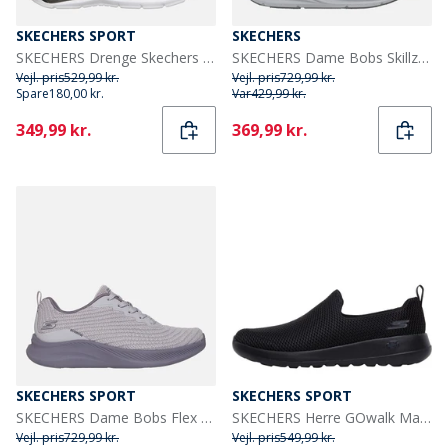
SKECHERS SPORT
SKECHERS
SKECHERS Drenge Skechers Tri Namics 2.0 Sneakers Sort
SKECHERS Dame Bobs Skillz Sneakers Hvid
Vejl. pris
529,99 kr.
Vejl. pris
729,99 kr.
Spare
180,00 kr.
Var
429,99 kr.
Current
Current
349,99 kr.
369,99 kr.
SKECHERS SPORT
SKECHERS SPORT
SKECHERS Dame Bobs Flex Mellow Dawn Sneakers Lilla
SKECHERS Herre GOwalk Max Træningssko Sort/Sort
Vejl. pris
729,99 kr.
Vejl. pris
549,99 kr.