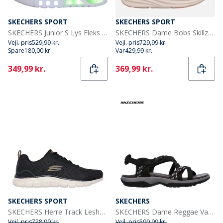
SKECHERS SPORT
SKECHERS SPORT
SKECHERS Junior S Lys Fleks Glød - Dezlo Træningssko Blå/Sort/Lime
SKECHERS Dame Bobs Skillz Sneakers Lilla
Vejl. pris
529,99 kr.
Vejl. pris
729,99 kr.
Spare
180,00 kr.
Var
429,99 kr.
Current
Current
349,99 kr.
369,99 kr.
SKECHERS SPORT
SKECHERS
SKECHERS Herre Track Leshur Sneakers Sort
SKECHERS Dame Reggae Vacay Sandaler Sort
Vejl. pris
728,99 kr.
Vejl. pris
599,99 kr.