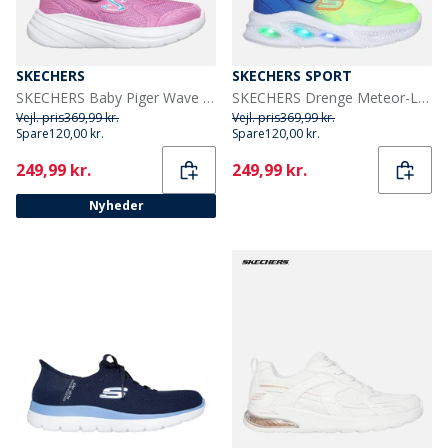
SKECHERS
SKECHERS SPORT
SKECHERS Baby Piger Wave 92 Sneakers Pink
SKECHERS Drenge Meteor-Lys Krendox Sneakers Blå
Vejl. pris
369,99 kr.
Vejl. pris
369,99 kr.
Spare
120,00 kr.
Spare
120,00 kr.
Current
Current
249,99 kr.
249,99 kr.
Nyheder