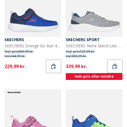
SKECHERS
SKECHERS SPORT
SKECHERS Drenge Go Run 400 V2 Sneakers Blå
SKECHERS Herre Skech-Lite Pro 2.0 Sneakers Grå Gray
Vejl. pris
369,99 kr.
Vejl. pris
729,99 kr.
Var
244,99 kr.
Var
369,99 kr.
Current
Current
229,99 kr.
339,99 kr.
Halv pris eller mindre