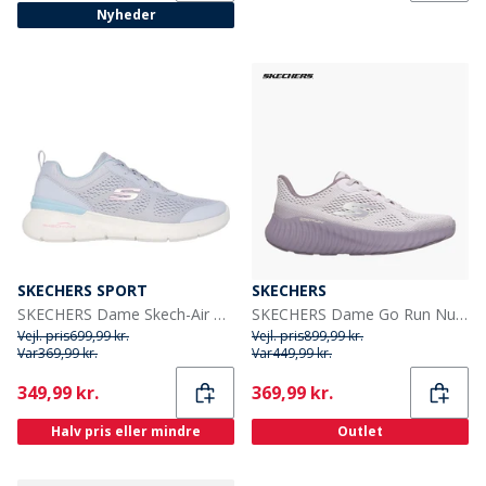
Nyheder
SKECHERS SPORT
SKECHERS
SKECHERS Dame Skech-Air Dynamight 2.0 New Heights Sneakers Blå
SKECHERS Dame Go Run Nu Sneakers Lilla
Vejl. pris
699,99 kr.
Vejl. pris
899,99 kr.
Var
369,99 kr.
Var
449,99 kr.
Current
Current
349,99 kr.
369,99 kr.
Halv pris eller mindre
Outlet