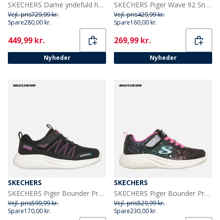
SKECHERS Dame yndefuld hyggelig krammesneakers Brun
SKECHERS Piger Wave 92 Sneakers Navy
Vejl. pris
729,99 kr.
Vejl. pris
429,99 kr.
Spare
280,00 kr.
Spare
160,00 kr.
Current
Current
449,99 kr.
269,99 kr.
Nyheder
Nyheder
SKECHERS
SKECHERS
SKECHERS Piger Bounder Pro Vandtætte Sneakers Sort
SKECHERS Piger Bounder Pro Sneakers Sort
Vejl. pris
599,99 kr.
Vejl. pris
529,99 kr.
Spare
170,00 kr.
Spare
230,00 kr.