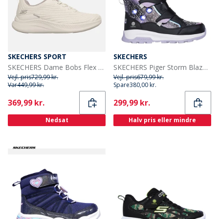
SKECHERS SPORT
SKECHERS
SKECHERS Dame Bobs Flex Mellow Dawn Sneakers Hvid
SKECHERS Piger Storm Blazer Vandtætte Sko Black Lavender
Vejl. pris
729,99 kr.
Vejl. pris
679,99 kr.
Var
449,99 kr.
Spare
380,00 kr.
Current
Current
369,99 kr.
299,99 kr.
Nedsat
Halv pris eller mindre