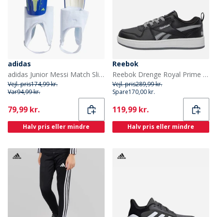
adidas
Reebok
adidas Junior Messi Match Slip In Skinnebensklaver Silver Metallic/Lucid Blue/Solar Yellow
Reebok Drenge Royal Prime 2.0 Træningssko Sort/Grå/Hvid
Vejl. pris
174,99 kr.
Vejl. pris
289,99 kr.
Var
94,99 kr.
Spare
170,00 kr.
Current
Current
79,99 kr.
119,99 kr.
Halv pris eller mindre
Halv pris eller mindre