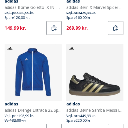
adidas
adidas
adidas Børne Goletto IX IN Indendørs Fodboldstøvler Core Black/Cloud White/Core Black
adidas Børn X Marvel Spider Man Træningsbluse Dark Blue/Off White
Vejl. pris
269,99 kr.
Vejl. pris
429,99 kr.
Spare
120,00 kr.
Spare
160,00 kr.
Current
Current
149,99 kr.
269,99 kr.
adidas
adidas
adidas Drenge Entrada 22 Sportjakker Kongeblå
adidas Børne Samba Messi IN Indendørs Fodboldstøvler Core Black/Gold Metallic/Gum
Vejl. pris
198,99 kr.
Vejl. pris
449,99 kr.
Var
132,00 kr.
Spare
220,00 kr.