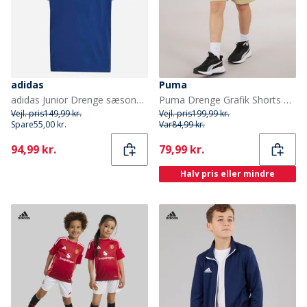
adidas
Puma
adidas Junior Drenge sæsonens basale tøj farveblok t shirt Dark Blue/Glow Blue/Hvid
Puma Drenge Grafik Shorts Putty
Vejl. pris
149,99 kr.
Vejl. pris
199,99 kr.
Spare
55,00 kr.
Var
84,99 kr.
Current
Current
94,99 kr.
79,99 kr.
Halv pris eller mindre