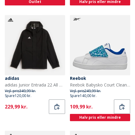
Outlet
Halv pris eller mindre
adidas
Reebok
adidas Junior Entrada 22 All Weather Jakke Sort
Reebok Babysko Court Clean Velcro Træningssko Hvid/Vector Blue/Vector Blue
Vejl. pris
349,99 kr.
Vejl. pris
249,99 kr.
Spare
120,00 kr.
Spare
140,00 kr.
Current
Current
229,99 kr.
109,99 kr.
Halv pris eller mindre