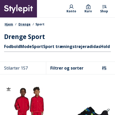
Skip
Primary departments
to
0
Konto
Kurv
Shop
main
content
navigationssti
Hjem
Drenge
Sport
Drenge Sport
Hurtige links
Fodbold
Mode
Sport
Sport træningstrøjer
adidas
Hold t
Stilarter 157
Filtrer og sorter