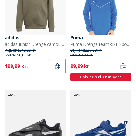
adidas
Puma
adidas Junior Drenge camouflage grafisk hættetrøje Olive Strata
Puma Drenge teamRISE Sport træningstrøjer Blå
Vejl. pris
349,99 kr.
Vejl. pris
229,99 kr.
Spare
150,00 kr.
Var
119,99 kr.
Current
Current
199,99 kr.
99,99 kr.
Halv pris eller mindre