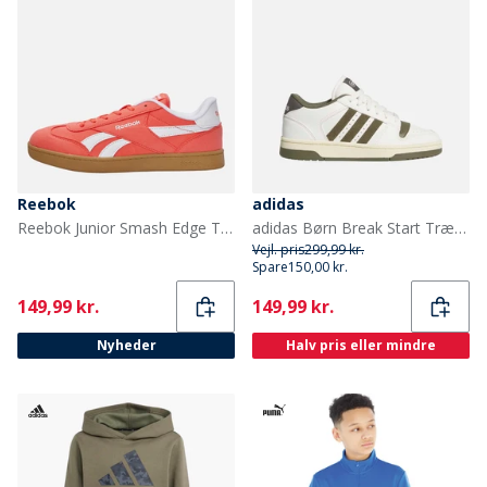
Reebok
adidas
Reebok Junior Smash Edge Træningssko Sunset Coral/Electric Amber/Gum
adidas Børn Break Start Træningssko Chalk White/Olive Strata/Charcoal
Vejl. pris
299,99 kr.
Spare
150,00 kr.
Current
Current
149,99 kr.
149,99 kr.
Nyheder
Halv pris eller mindre