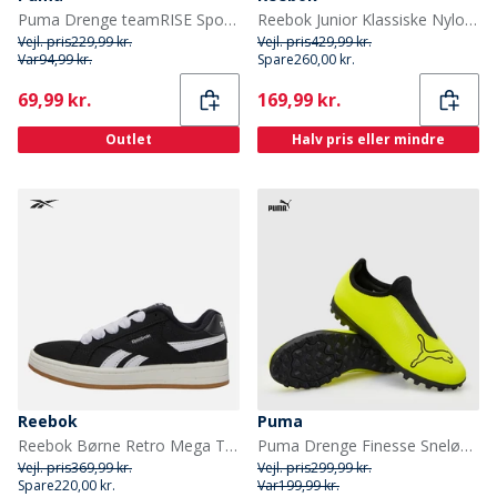
Puma Drenge teamRISE Sport træningsbukser Sort
Reebok Junior Klassiske Nylon Træningssko Metal Grøn/Hvid/Metal Grøn Metalgreen/Hvid/Metal Green
Vejl. pris
229,99 kr.
Vejl. pris
429,99 kr.
Var
94,99 kr.
Spare
260,00 kr.
Current
Current
69,99 kr.
169,99 kr.
Outlet
Halv pris eller mindre
Reebok
Puma
Reebok Børne Retro Mega Træningssko Sort/Hvid/Gum
Puma Drenge Finesse Sneløse TF Astro Fodboldstøvler Yellow Alert
Vejl. pris
369,99 kr.
Vejl. pris
299,99 kr.
Spare
220,00 kr.
Var
199,99 kr.