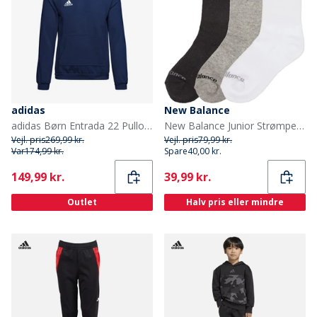
adidas
New Balance
adidas Børn Entrada 22 Pullover Hoodie Team Navy Blue
New Balance Junior Strømper med Polstring 3-Pak Multi
Vejl. pris
269,99 kr.
Vejl. pris
79,99 kr.
Var
174,99 kr.
Spare
40,00 kr.
Current
Current
149,99 kr.
39,99 kr.
Outlet
Halv pris eller mindre