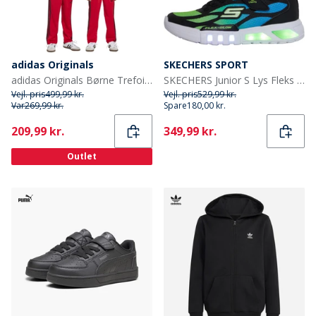
adidas Originals
SKECHERS SPORT
adidas Originals Børne Trefoil Firebird Tracksuit Better Scarlet/Sort
SKECHERS Junior S Lys Fleks Glød - Dezlo Træningssko Blå/Sort/Lime
Vejl. pris
499,99 kr.
Vejl. pris
529,99 kr.
Var
269,99 kr.
Spare
180,00 kr.
Current
Current
209,99 kr.
349,99 kr.
Outlet