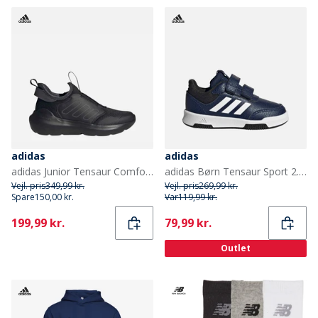
adidas
adidas
adidas Junior Tensaur Comfort Træningssko Core Black/Grey Six/Grey Six
adidas Børn Tensaur Sport 2.0 Træningssko Dark Blue/Footwear White/Core Black
Vejl. pris
349,99 kr.
Vejl. pris
269,99 kr.
Spare
150,00 kr.
Var
119,99 kr.
Current
Current
199,99 kr.
79,99 kr.
Outlet