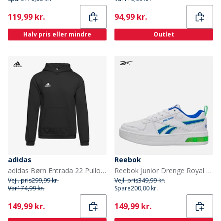
Current
Current
119,99 kr.
94,99 kr.
Halv pris eller mindre
Outlet
adidas
Reebok
adidas Børn Entrada 22 Pullover Hættetrøje Sort
Reebok Junior Drenge Royal Prime Step N Flash Træningssko Hvid/Optimum Blue/Solar Lime
Vejl. pris
299,99 kr.
Vejl. pris
349,99 kr.
Var
174,99 kr.
Spare
200,00 kr.
Current
Current
149,99 kr.
149,99 kr.