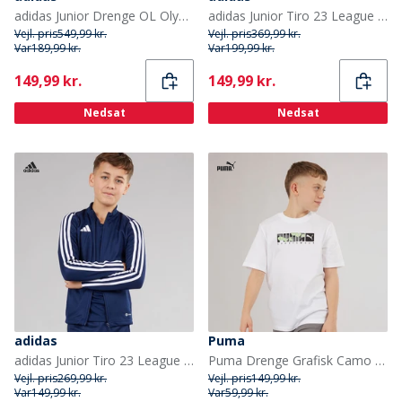
adidas Junior Drenge OL Olympique Lyon 24/25 hjemme trøje Hvid
adidas Junior Tiro 23 League Hættetrøje Team Green
Vejl. pris
549,99 kr.
Vejl. pris
369,99 kr.
Var
189,99 kr.
Var
199,99 kr.
Current
Current
149,99 kr.
149,99 kr.
Nedsat
Nedsat
adidas
Puma
adidas Junior Tiro 23 League Træningsjakke Team Navy Blue
Puma Drenge Grafisk Camo T-shirt Puma White
Vejl. pris
269,99 kr.
Vejl. pris
149,99 kr.
Var
149,99 kr.
Var
59,99 kr.