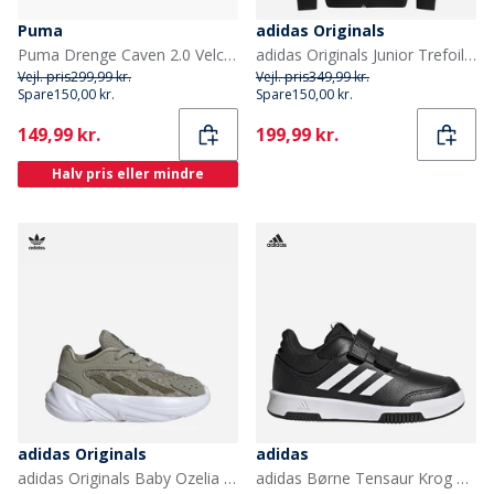
Puma
adidas Originals
Puma Drenge Caven 2.0 Velcro Træningssko Sort/Dark Grey
adidas Originals Junior Trefoil Løs Pasform Fuld Zip Hættetrøje Sort
Vejl. pris
299,99 kr.
Vejl. pris
349,99 kr.
Spare
150,00 kr.
Spare
150,00 kr.
Current
Current
149,99 kr.
199,99 kr.
Halv pris eller mindre
adidas Originals
adidas
adidas Originals Baby Ozelia Elastisk Snørebånd Træningssko Silver Pebble/Focus Olive/Cloud White
adidas Børne Tensaur Krog Og Løkke Velcro Træningssko Core Black/Cloud White/Core Black