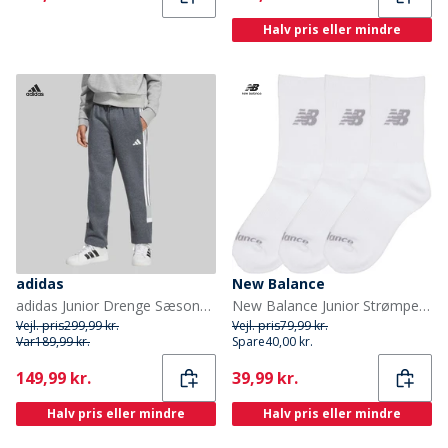
Halv pris eller mindre
adidas
New Balance
adidas Junior Drenge Sæsonens Essentielle Tiberio 3 Striber Joggebukser Drak Grey/Hvid/Wonder Sage
New Balance Junior Strømper med Polstring 3-pak Hvid
Vejl. pris
299,99 kr.
Vejl. pris
79,99 kr.
Var
189,99 kr.
Spare
40,00 kr.
Current
Current
149,99 kr.
39,99 kr.
Halv pris eller mindre
Halv pris eller mindre