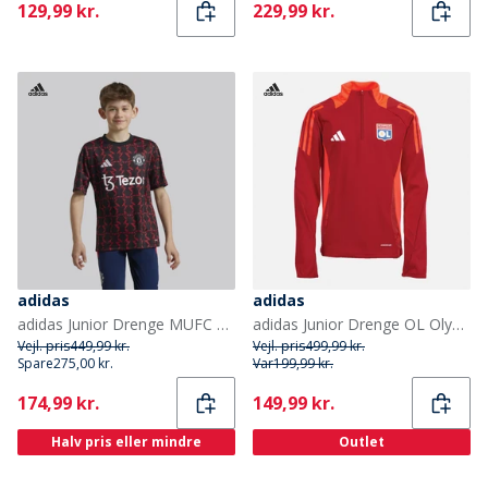
Current
Current
129,99 kr.
229,99 kr.
adidas
adidas
adidas Junior Drenge MUFC Manchester United 24/25 Pre Match Trøje Sort/Mufc Red
adidas Junior Drenge OL Olympique Lyon træningsbluse Team Power Red 2
Vejl. pris
449,99 kr.
Vejl. pris
499,99 kr.
Spare
275,00 kr.
Var
199,99 kr.
Current
Current
174,99 kr.
149,99 kr.
Halv pris eller mindre
Outlet