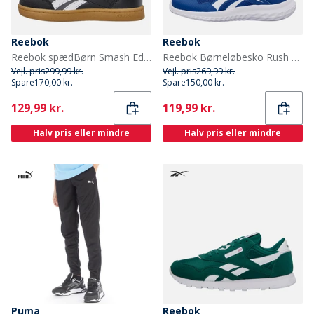
Reebok
Reebok
Reebok spædBørn Smash Edge Velcro Træningssko Sort/Hvid/Gum
Reebok Børneløbesko Rush Runner 5 med elastiksnørebånd og velcrorem Neutral Vector Blue/Vector Blue/Hvid
Vejl. pris
299,99 kr.
Vejl. pris
269,99 kr.
Spare
170,00 kr.
Spare
150,00 kr.
Current
Current
129,99 kr.
119,99 kr.
Halv pris eller mindre
Halv pris eller mindre
Puma
Reebok