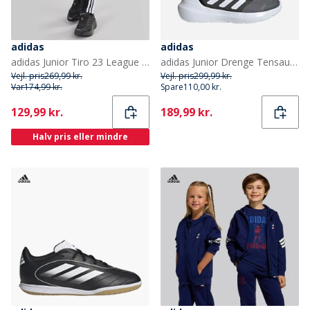
adidas
adidas
adidas Junior Tiro 23 League træningsbukser Sort
adidas Junior Drenge Tensaur Run 3.0 træningssko Grey Four/Cloud White/Core Black
Vejl. pris
269,99 kr.
Vejl. pris
299,99 kr.
Var
174,99 kr.
Spare
110,00 kr.
Current
Current
129,99 kr.
189,99 kr.
Halv pris eller mindre