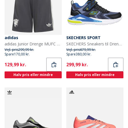
adidas
SKECHERS SPORT
adidas Junior Drenge MUFC Manchester United 24/2 Tredje shorts Carbon
SKECHERS Sneakers til Drenge Tri-Namics Sort
Vejl. pris
299,99 kr.
Vejl. pris
679,99 kr.
Spare
170,00 kr.
Spare
380,00 kr.
Current
Current
129,99 kr.
299,99 kr.
Halv pris eller mindre
Halv pris eller mindre