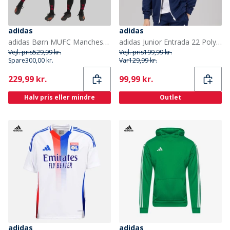
adidas
adidas
adidas Børn MUFC Manchester United 24/25 Hjemme Mini Sæt Mufc Red
adidas Junior Entrada 22 Poly Træningsjakke Team Navy Blue
Vejl. pris
529,99 kr.
Vejl. pris
199,99 kr.
Spare
300,00 kr.
Var
129,99 kr.
Current
Current
229,99 kr.
99,99 kr.
Halv pris eller mindre
Outlet
adidas
adidas