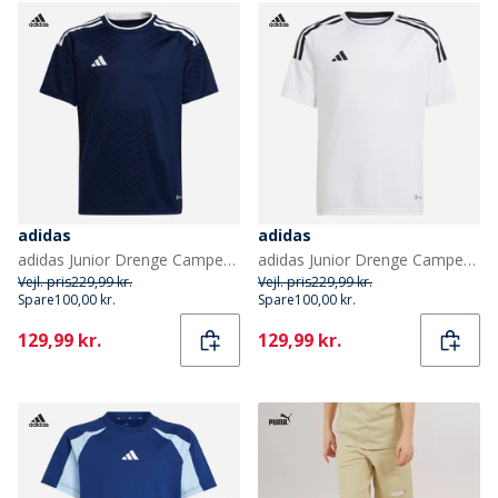
adidas
adidas
adidas Junior Drenge Campeon 23 T-shirt Team Navy Blue
adidas Junior Drenge Campeon 23 T-shirt Hvid/Sort
Vejl. pris
229,99 kr.
Vejl. pris
229,99 kr.
Spare
100,00 kr.
Spare
100,00 kr.
Current
Current
129,99 kr.
129,99 kr.