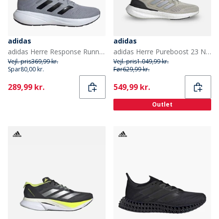
adidas
adidas
adidas Herre Response Runner Neutrale Løbesko Halo Silver/Core Black/Grå
adidas Herre Pureboost 23 Neutrale Løbesko Putty Grey/Silver Metallic/Core Black
Vejl. pris
369,99 kr.
Vejl. pris
1.049,99 kr.
Spar
80,00 kr.
Før
629,99 kr.
Current
Current
289,99 kr.
549,99 kr.
Outlet