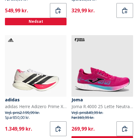
Current
Current
549,99 kr.
329,99 kr.
Nedsat
adidas
Joma
adidas Herre Adizero Prime X3 Strung Neutrale Løbesko Cloud White/Core Black/Lucid Red
Joma R.4000 25 Lette Neutrale Løbesko Fuchsia
Vejl. pris
2.199,99 kr.
Vejl. pris
849,99 kr.
Spar
850,00 kr.
Før
369,99 kr.
Current
Current
1.349,99 kr.
269,99 kr.