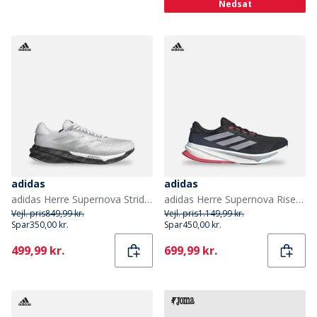
Nedsat
adidas
adidas
adidas Herre Supernova Stride 2 Neutral Løbesko Footwear White/Silver Metallic/Core Black
adidas Herre Supernova Rise 2 Neutrale Løbesko Core Black/Halo Silver/Lucid Red
Vejl. pris
849,99 kr.
Vejl. pris
1.149,99 kr.
Spar
350,00 kr.
Spar
450,00 kr.
Current
Current
499,99 kr.
699,99 kr.