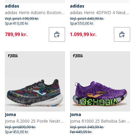
adidas
adidas
adidas Herre Adizero Boston 12 Lightstrike Pro Neutrale Løbesko Aurora Ink/Silver Metallic/Pulse Lime
adidas Herre 4DFWD 4 Neutral Løbesko Core Black/Core Black/Core Black
Vejl. pris
1.199,99 kr.
Vejl. pris
1.649,99 kr.
Spar
410,00 kr.
Spar
550,00 kr.
Current
Current
789,99 kr.
1.099,99 kr.
Joma
Joma
Joma R.2000 25 Ponle Neutral Løbesko Sort
Joma R1000 25 Behobia San Sebastian Kulfiberplade Neutrale Løbesko Lilla
Vejl. pris
899,99 kr.
Vejl. pris
1.349,99 kr.
Spar
450,00 kr.
Før
449,99 kr.