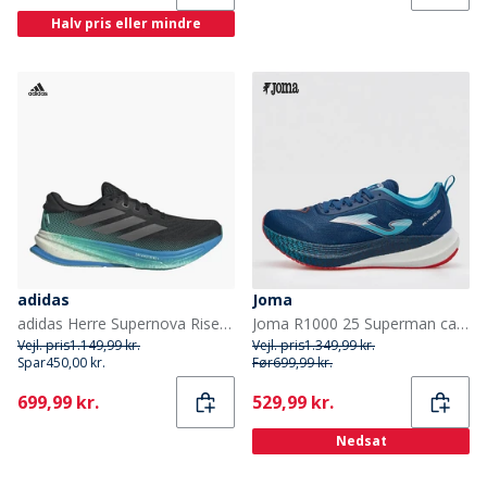
Halv pris eller mindre
adidas
Joma
adidas Herre Supernova Rise 2 Neutrale Løbesko Core Black/Iron Metallic/Glory Green
Joma R1000 25 Superman carbonplade neutrale løbesko Navy Blue
Vejl. pris
1.149,99 kr.
Vejl. pris
1.349,99 kr.
Spar
450,00 kr.
Før
699,99 kr.
Current
Current
699,99 kr.
529,99 kr.
Nedsat