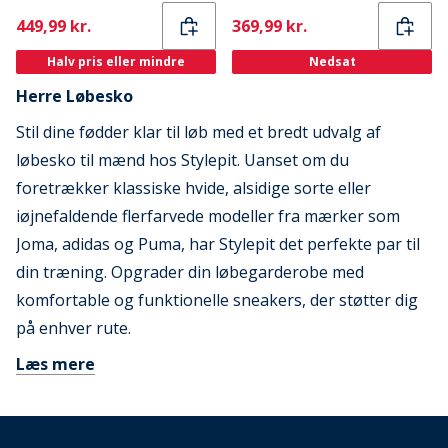
Current
Current
449,99 kr.
369,99 kr.
Halv pris eller mindre
Nedsat
Herre Løbesko
Stil dine fødder klar til løb med et bredt udvalg af
løbesko til mænd hos Stylepit. Uanset om du
foretrækker klassiske hvide, alsidige sorte eller
iøjnefaldende flerfarvede modeller fra mærker som
Joma, adidas og Puma, har Stylepit det perfekte par til
din træning. Opgrader din løbegarderobe med
komfortable og funktionelle sneakers, der støtter dig
på enhver rute.
Læs mere