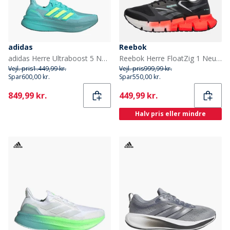
adidas
Reebok
adidas Herre Ultraboost 5 Neutrale Løbesko Flash Aqua/Lucid Lemon/Mint Ton
Reebok Herre FloatZig 1 Neutral Løbesko Sort/Grå/Hvid
Vejl. pris
1.449,99 kr.
Vejl. pris
999,99 kr.
Spar
600,00 kr.
Spar
550,00 kr.
Current
Current
849,99 kr.
449,99 kr.
Halv pris eller mindre