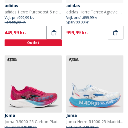
adidas
adidas
adidas Herre Pureboost 5 neutrale løbesko Dark Blue/Glory Grey/Core Black
adidas Herre Terrex Agravic Speed Ultra Trail Løbesko Cloud White/Impact Orange/Dash Grey
Vejl. pris
999,99 kr.
Vejl. pris
1.699,99 kr.
Før
599,99 kr.
Spar
700,00 kr.
Current
Current
449,99 kr.
999,99 kr.
Outlet
Joma
Joma
Joma R.3000 25 Carbon Plade Neutrale Løbesko Fuchsia
Joma Herre R1000 25 Madrid Halvmaraton Kulfiberplade Neutrale Løbesko Hvid
Vejl. pris
1.349,99 kr.
Vejl. pris
1.349,99 kr.