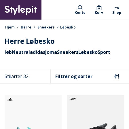
Skip
Primary departments
to
0
Konto
Kurv
Shop
main
content
navigationssti
Hjem
Herre
Sneakers
Løbesko
Herre Løbesko
Hurtige links
løb
Neutral
adidas
Joma
Sneakers
Løbesko
Sport
Stilarter 32
Filtrer og sorter