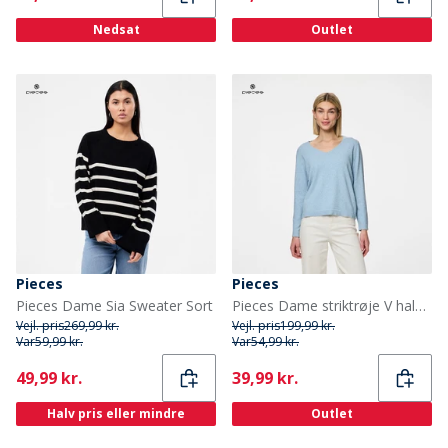
Nedsat
Outlet
Pieces
Pieces
Pieces Dame Sia Sweater Sort
Pieces Dame striktrøje V hals Cashmere Blue
Vejl. pris
269,99 kr.
Vejl. pris
199,99 kr.
Var
59,99 kr.
Var
54,99 kr.
Current
Current
49,99 kr.
39,99 kr.
Halv pris eller mindre
Outlet