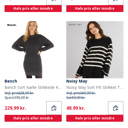
Halv pris eller mindre
Halv pris eller mindre
Bench
Noisy May
Bench Sort Karlie Strikkede Kjole Sort Melange
Noisy May Sort Fifi Strikket Trøje Sort
Vejl. pris
628,99 kr.
Vejl. pris
369,99 kr.
Spare
399,00 kr.
Var
59,99 kr.
Current
Current
229,99 kr.
49,99 kr.
Halv pris eller mindre
Halv pris eller mindre