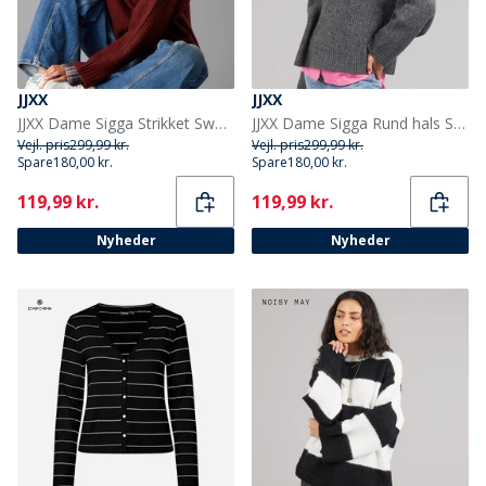
JJXX
JJXX
JJXX Dame Sigga Strikket Sweater Cabernet
JJXX Dame Sigga Rund hals Strik Sweater Dark Grey Melange
Vejl. pris
299,99 kr.
Vejl. pris
299,99 kr.
Spare
180,00 kr.
Spare
180,00 kr.
Current
Current
119,99 kr.
119,99 kr.
Nyheder
Nyheder