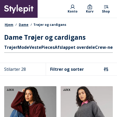
Skip
Primary departments
to
0
Konto
Kurv
Shop
main
content
navigationssti
Hjem
Dame
Trøjer og cardigans
Dame Trøjer og cardigans
Hurtige links
Trøjer
Mode
Veste
Pieces
Afslappet overdele
Crew-nec
Stilarter 28
Filtrer og sorter