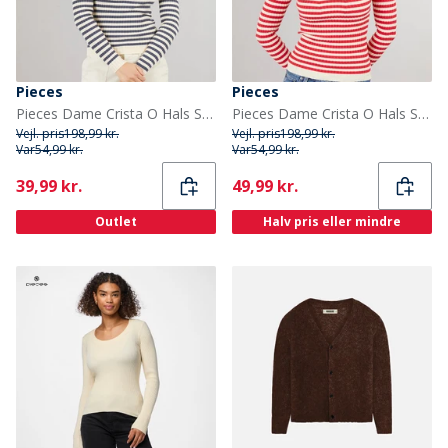
Pieces
Pieces
Pieces Dame Crista O Hals Strikket Sweater Ombre Blue
Pieces Dame Crista O Hals Strikket Sweater Lollipop
Vejl. pris
198,99 kr.
Vejl. pris
198,99 kr.
Var
54,99 kr.
Var
54,99 kr.
Current
Current
39,99 kr.
49,99 kr.
Outlet
Halv pris eller mindre