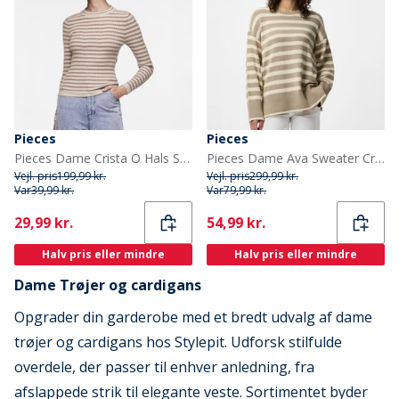
Pieces
Pieces
Pieces Dame Crista O Hals Strikket Sweater Fossil
Pieces Dame Ava Sweater Crockery
Vejl. pris
199,99 kr.
Vejl. pris
299,99 kr.
Var
39,99 kr.
Var
79,99 kr.
Current
Current
29,99 kr.
54,99 kr.
Halv pris eller mindre
Halv pris eller mindre
Dame Trøjer og cardigans
Opgrader din garderobe med et bredt udvalg af dame
trøjer og cardigans hos Stylepit. Udforsk stilfulde
overdele, der passer til enhver anledning, fra
afslappede strik til elegante veste. Sortimentet byder