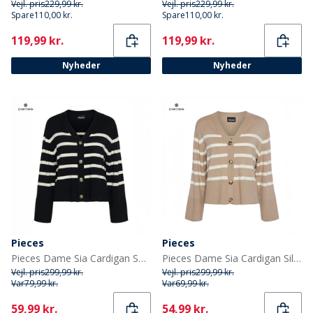
Vejl. pris
229,99 kr.
Vejl. pris
229,99 kr.
Spare
110,00 kr.
Spare
110,00 kr.
Current
Current
119,99 kr.
119,99 kr.
Nyheder
Nyheder
Pieces
Pieces
Pieces Dame Sia Cardigan Sort
Pieces Dame Sia Cardigan Silver Mink
Vejl. pris
299,99 kr.
Vejl. pris
299,99 kr.
Var
79,99 kr.
Var
69,99 kr.
Current
Current
59,99 kr.
54,99 kr.