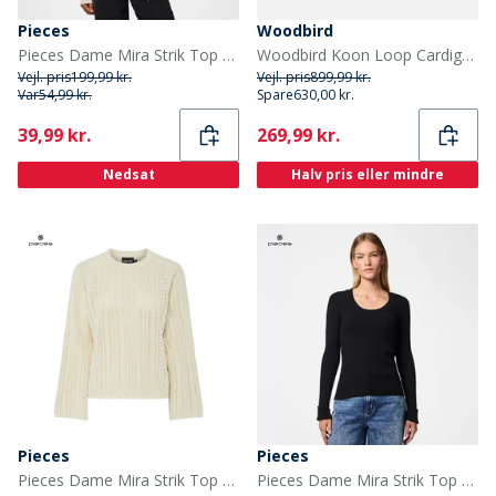
Pieces
Woodbird
Pieces Dame Mira Strik Top Birch
Woodbird Koon Loop Cardigan Dark Brown
Vejl. pris
199,99 kr.
Vejl. pris
899,99 kr.
Var
54,99 kr.
Spare
630,00 kr.
Current
Current
39,99 kr.
269,99 kr.
Nedsat
Halv pris eller mindre
Pieces
Pieces
Pieces Dame Mira Strik Top Birch
Pieces Dame Mira Strik Top Sort