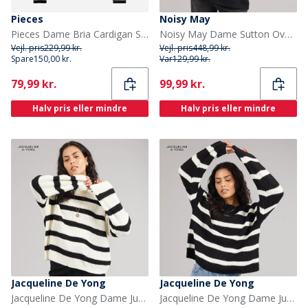
Pieces
Noisy May
Pieces Dame Bria Cardigan Sort
Noisy May Dame Sutton Oversize Strik Pullover Eggnog
Vejl. pris
229,99 kr.
Vejl. pris
448,99 kr.
Spare
150,00 kr.
Var
129,99 kr.
Current
Current
79,99 kr.
99,99 kr.
Halv pris eller mindre
Halv pris eller mindre
Jacqueline De Yong
Jacqueline De Yong
Jacqueline De Yong Dame Justy Stribet Sweater Eggnog
Jacqueline De Yong Dame Justy Stribet Sweater Sort