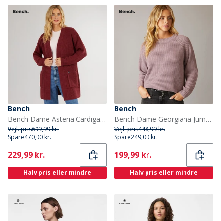
Bench
Bench
Bench Dame Asteria Cardigan Burgundy
Bench Dame Georgiana Jumper Hyldebær
Vejl. pris
699,99 kr.
Vejl. pris
448,99 kr.
Spare
470,00 kr.
Spare
249,00 kr.
Current
Current
229,99 kr.
199,99 kr.
Halv pris eller mindre
Halv pris eller mindre