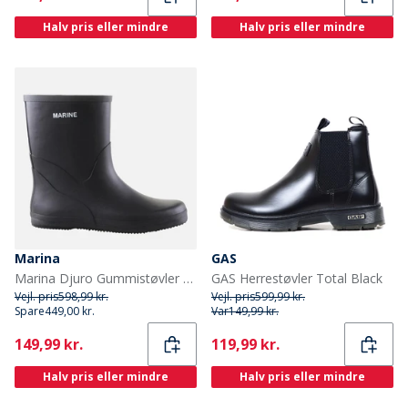
Halv pris eller mindre
Halv pris eller mindre
Marina
GAS
Marina Djuro Gummistøvler Sort
GAS Herrestøvler Total Black
Vejl. pris
598,99 kr.
Vejl. pris
599,99 kr.
Spare
449,00 kr.
Var
149,99 kr.
Current
Current
149,99 kr.
119,99 kr.
Halv pris eller mindre
Halv pris eller mindre