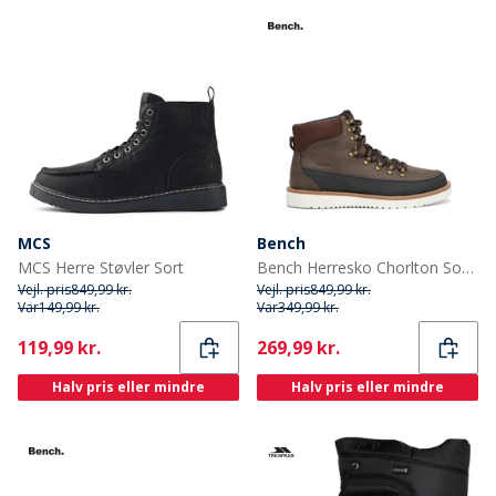
MCS
Bench
MCS Herre Støvler Sort
Bench Herresko Chorlton Sort/Brun
Vejl. pris
849,99 kr.
Vejl. pris
849,99 kr.
Var
149,99 kr.
Var
349,99 kr.
Current
Current
119,99 kr.
269,99 kr.
Halv pris eller mindre
Halv pris eller mindre