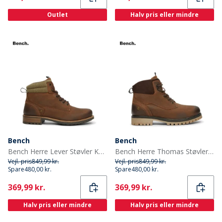
Outlet
Halv pris eller mindre
Bench
Bench
Bench Herre Lever Støvler Kastanie
Bench Herre Thomas Støvler Kastanie
Vejl. pris
849,99 kr.
Vejl. pris
849,99 kr.
Spare
480,00 kr.
Spare
480,00 kr.
Current
Current
369,99 kr.
369,99 kr.
Halv pris eller mindre
Halv pris eller mindre