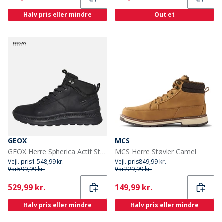
Halv pris eller mindre
Outlet
GEOX
MCS
GEOX Herre Spherica Actif Støvler Sort
MCS Herre Støvler Camel
Vejl. pris
1.548,99 kr.
Vejl. pris
849,99 kr.
Var
599,99 kr.
Var
229,99 kr.
Current
Current
529,99 kr.
149,99 kr.
Halv pris eller mindre
Halv pris eller mindre