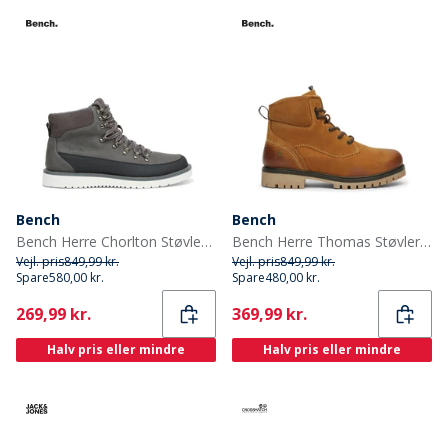
Bench
Bench
Bench Herre Chorlton Støvler Grå
Bench Herre Thomas Støvler Kamel
Vejl. pris
849,99 kr.
Vejl. pris
849,99 kr.
Spare
580,00 kr.
Spare
480,00 kr.
Current
Current
269,99 kr.
369,99 kr.
Halv pris eller mindre
Halv pris eller mindre