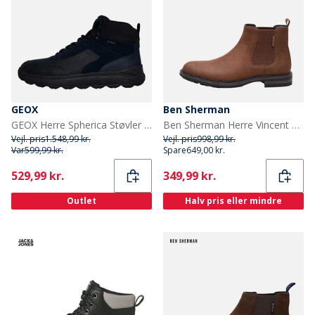
GEOX
Ben Sherman
GEOX Herre Spherica Støvler Marineblå
Ben Sherman Herre Vincent Chelsea Støvler Brun
Vejl. pris
1.548,99 kr.
Vejl. pris
998,99 kr.
Var
599,99 kr.
Spare
649,00 kr.
Current
Current
529,99 kr.
349,99 kr.
Outlet
Halv pris eller mindre