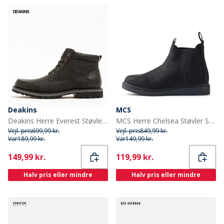
Deakins
MCS
Deakins Herre Everest Støvler Sort
MCS Herre Chelsea Støvler Sort
Vejl. pris
699,99 kr.
Vejl. pris
849,99 kr.
Var
189,99 kr.
Var
149,99 kr.
Current
Current
149,99 kr.
119,99 kr.
Halv pris eller mindre
Halv pris eller mindre