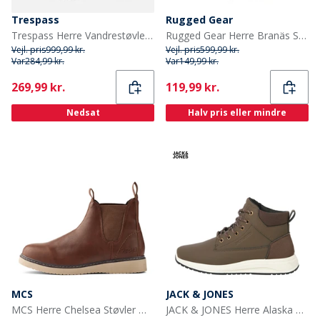
Trespass
Rugged Gear
Trespass Herre Vandrestøvler Brun
Rugged Gear Herre Branäs Støvler Sort
Vejl. pris
999,99 kr.
Vejl. pris
599,99 kr.
Var
284,99 kr.
Var
149,99 kr.
Current
Current
269,99 kr.
119,99 kr.
Nedsat
Halv pris eller mindre
MCS
JACK & JONES
MCS Herre Chelsea Støvler Mørk Camel
JACK & JONES Herre Alaska PU Nubuck Støvler Cappucino