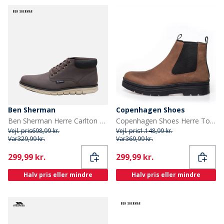
Ben Sherman
Copenhagen Shoes
Ben Sherman Herre Carlton Chukka Støvler Brun/Sort
Copenhagen Shoes Herre Towswille Støvler 0012 Brown
Vejl. pris
698,99 kr.
Vejl. pris
1.148,99 kr.
Var
329,99 kr.
Var
369,99 kr.
Current
Current
299,99 kr.
299,99 kr.
Halv pris eller mindre
Halv pris eller mindre