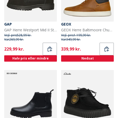
GAP
GEOX
GAP Herre Westport Mid II Støvler Sort
GEOX Herre Baltimoore Chukka Støvler Ochre
Vejl. pris
528,99 kr.
Vejl. pris
1.199,99 kr.
Var
269,99 kr.
Var
349,99 kr.
Current
Current
229,99 kr.
339,99 kr.
Halv pris eller mindre
Nedsat