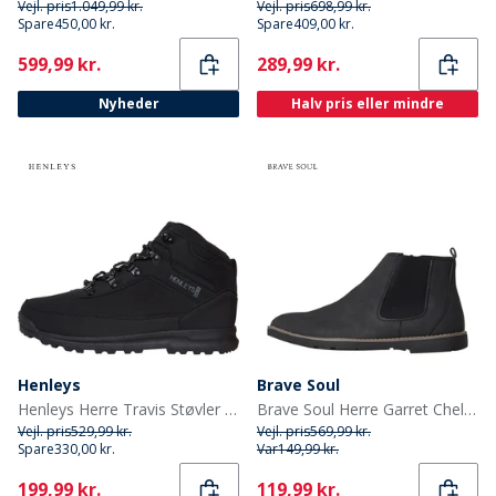
Vejl. pris
1.049,99 kr.
Vejl. pris
698,99 kr.
Spare
450,00 kr.
Spare
409,00 kr.
Current
Current
599,99 kr.
289,99 kr.
Nyheder
Halv pris eller mindre
Henleys
Brave Soul
Henleys Herre Travis Støvler Sort
Brave Soul Herre Garret Chelsea Ankelstøvler Sort
Vejl. pris
529,99 kr.
Vejl. pris
569,99 kr.
Spare
330,00 kr.
Var
149,99 kr.
Current
Current
199,99 kr.
119,99 kr.