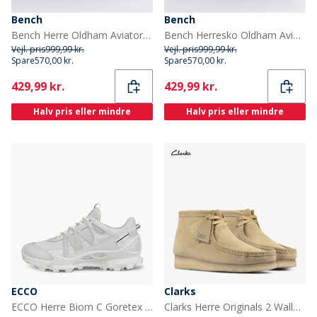
Bench
Bench
Bench Herre Oldham Aviator Støvler Brier
Bench Herresko Oldham Aviator Støvler Kastanie
Vejl. pris
999,99 kr.
Vejl. pris
999,99 kr.
Spare
570,00 kr.
Spare
570,00 kr.
Current
Current
429,99 kr.
429,99 kr.
Halv pris eller mindre
Halv pris eller mindre
ECCO
Clarks
ECCO Herre Biom C Goretex Trail Træningssko Hvid/Bright White/Shadow White
Clarks Herre Originals 2 Wallabee G Støvler 5252 Maple Suede