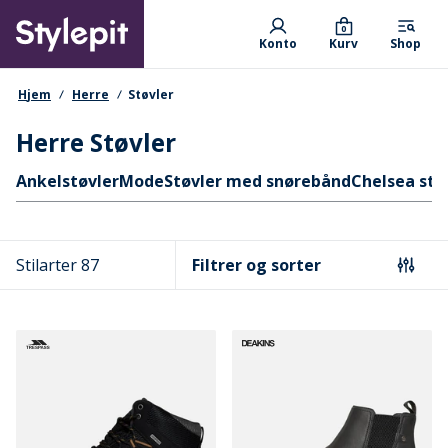
Skip
Primary departments
to
0
Konto
Kurv
Shop
main
content
navigationssti
Hjem
Herre
Støvler
Herre Støvler
Hurtige links
Ankelstøvler
Mode
Støvler med snørebånd
Chelsea stø
Stilarter 87
Filtrer og sorter