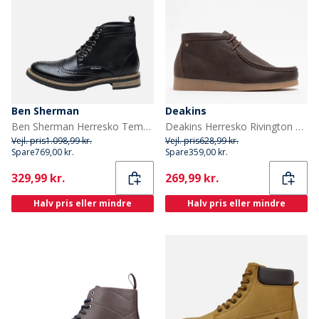
Ben Sherman
Deakins
Ben Sherman Herresko Templeton Brogue Sort
Deakins Herresko Rivington Brun PU
Vejl. pris
1.098,99 kr.
Vejl. pris
628,99 kr.
Spare
769,00 kr.
Spare
359,00 kr.
Current
Current
329,99 kr.
269,99 kr.
Halv pris eller mindre
Halv pris eller mindre