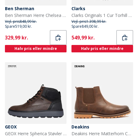
Ben Sherman
Clarks
Ben Sherman Herre Chelsea Støvler Sort Korn/Sort Sål
Clarks Originals 1 Cur Torhill Hi G Støvler 1216B Black Int Leather
Vejl. pris
848,99 kr.
Vejl. pris
1.398,99 kr.
Spare
519,00 kr.
Spare
849,00 kr.
Current
Current
329,99 kr.
549,99 kr.
Halv pris eller mindre
Halv pris eller mindre
GEOX
Deakins
GEOX Herre Spherica Støvler Mørkebrun/Sort Dk Brown/ Black
Deakins Herre Matterhorn Chelsea Støvler Midt Brun