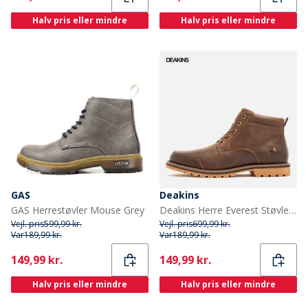
Halv pris eller mindre
Halv pris eller mindre
GAS
Deakins
GAS Herrestøvler Mouse Grey
Deakins Herre Everest Støvler Mellem Brun
Vejl. pris
599,99 kr.
Vejl. pris
699,99 kr.
Var
189,99 kr.
Var
189,99 kr.
Current
Current
149,99 kr.
149,99 kr.
Halv pris eller mindre
Halv pris eller mindre