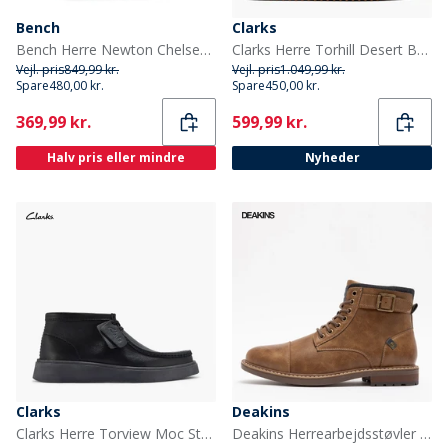
Bench
Clarks
Bench Herre Newton Chelsea Støvler Brier
Clarks Herre Torhill Desert Boots Cognac Suede
Vejl. pris
849,99 kr.
Vejl. pris
1.049,99 kr.
Spare
480,00 kr.
Spare
450,00 kr.
Current
Current
369,99 kr.
599,99 kr.
Halv pris eller mindre
Nyheder
Clarks
Deakins
Clarks Herre Torview Moc Støvler Black Leather
Deakins Herrearbejdsstøvler med spænde Tan