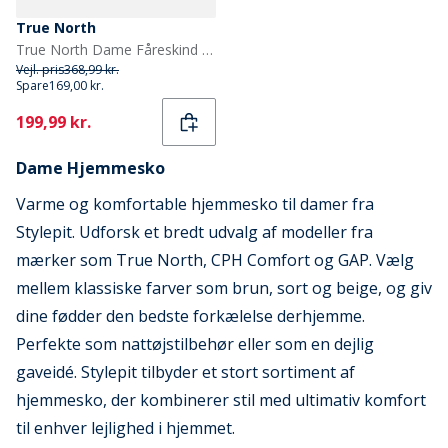
True North
True North Dame Fåreskind Hjemmesko Brun
Vejl. pris
368,99 kr.
Spare
169,00 kr.
Current
199,99 kr.
Dame Hjemmesko
Varme og komfortable hjemmesko til damer fra
Stylepit. Udforsk et bredt udvalg af modeller fra
mærker som True North, CPH Comfort og GAP. Vælg
mellem klassiske farver som brun, sort og beige, og giv
dine fødder den bedste forkælelse derhjemme.
Perfekte som nattøjstilbehør eller som en dejlig
gaveidé. Stylepit tilbyder et stort sortiment af
hjemmesko, der kombinerer stil med ultimativ komfort
til enhver lejlighed i hjemmet.