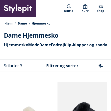
Skip
Primary departments
to
0
Konto
Kurv
Shop
main
content
navigationssti
Hjem
Dame
Hjemmesko
Dame Hjemmesko
Hurtige links
Hjemmesko
Mode
Dame
Fodtøj
Klip-klapper og sandale
Stilarter 3
Filtrer og sorter