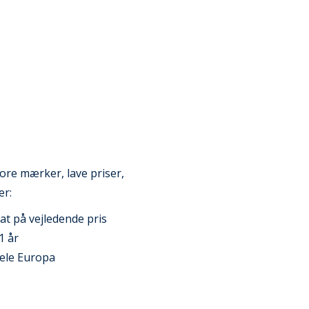
ore mærker, lave priser,
er:
at på vejledende pris
1 år
 hele Europa