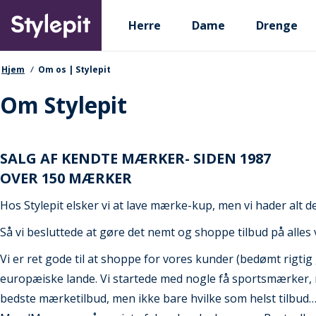
Skip
Primary departments
to
Herre
Dame
Drenge
main
content
navigationssti
Hjem
Om os | Stylepit
Om Stylepit
SALG AF KENDTE MÆRKER- SIDEN 1987
OVER 150 MÆRKER
Hos Stylepit elsker vi at lave mærke-kup, men vi hader alt de
Så vi besluttede at gøre det nemt og shoppe tilbud på alles
Vi er ret gode til at shoppe for vores kunder (bedømt rigti
europæiske lande. Vi startede med nogle få sportsmærker, 
bedste mærketilbud, men ikke bare hvilke som helst tilbud…. D