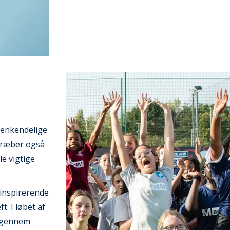
 genkendelige
stræber også
e vigtige
 inspirerende
. I løbet af
n gennem