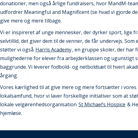
donationer, men også årlige fundraisers, hvor MandM-tea
udfordrer Meaningful and Magnificent (se hvad vi gjorde der
give mere og mere tilbage.
Vi er inspireret af unge mennesker, der dyrker sport, lige f
selvtillid, det giver dem til de venner, de får undervejs. Som 
støtter vi også
Harris Academy
, en gruppe skoler, der har 
mulighederne for elever fra arbejderklassen og ugunstigt st
baggrunde. Vi leverer fodbold- og netboldsæt til hvert aka
årgang.
Vores kærlighed til at give mere og mere fortsætter i vores
lokalsamfund, hvor vi laver forskellige initiativer som at stø
lokale velgørenhedsorganisation
St Michael’s Hospice
& He
hjemløse.