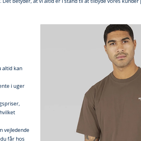
t betyder, at vi altid er i stand til at tilbyde vores kunder
 altid kan
ente i uger
gspriser,
hvilket
en vejledende
 du får hos