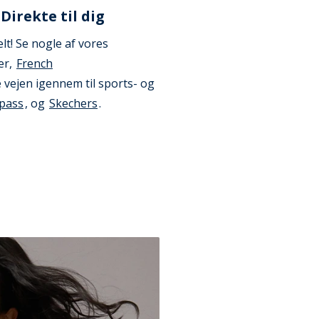
Direkte til dig
elt! Se nogle af vores
er,
French
 vejen igennem til sports- og
pass
, og
Skechers
.