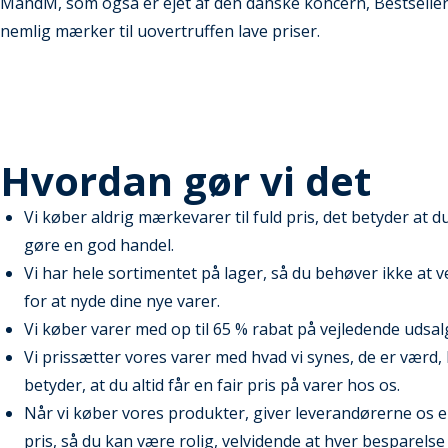
MandM, som også er ejet af den danske koncern, Bestseller. De
nemlig mærker til uovertruffen lave priser.
Hvordan gør vi det
Vi køber aldrig mærkevarer til fuld pris, det betyder at du
gøre en god handel.
Vi har hele sortimentet på lager, så du behøver ikke at v
for at nyde dine nye varer.
Vi køber varer med op til 65 % rabat på vejledende udsal
Vi prissætter vores varer med hvad vi synes, de er værd, 
betyder, at du altid får en fair pris på varer hos os.
Når vi køber vores produkter, giver leverandørerne os 
pris, så du kan være rolig, velvidende at hver besparelse