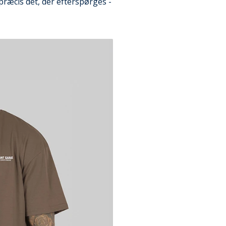
 præcis det, der efterspørges -