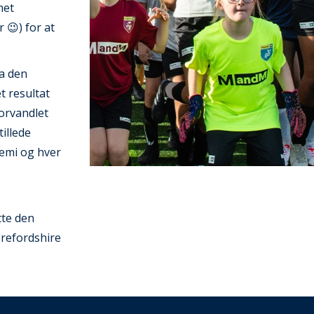
met
 😉) for at
ra den
et resultat
forvandlet
illede
demi og hver
tte den
refordshire