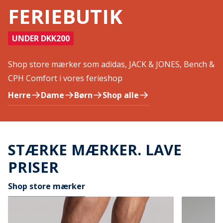
FERIEBUTIK
UNDER DKK200
Shop store mærker som adidas, JACK & JONES, Bench &
CPH Comfort i vores ferieshop
Herre
Dame
Børn
Shop alle
STÆRKE MÆRKER. LAVE
PRISER
Shop store mærker