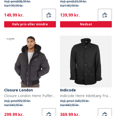
Vejl. pris
698,99 kr.
Vejl. pris
529,99 kr.
Var
199,99 kr.
Var
149,99 kr.
Current
Current
149,99 kr.
139,99 kr.
Halv pris eller mindre
Nedsat
Closure London
Indicode
Closure London Herre Pufferjakke med pelshætte Sort
Indicode Herre Inbrittany Frakke Sort
Vejl. pris
999,99 kr.
Vejl. pris
1.049,99 kr.
Var
349,99 kr.
Var
449,99 kr.
Current
Current
299,99 kr.
369,99 kr.