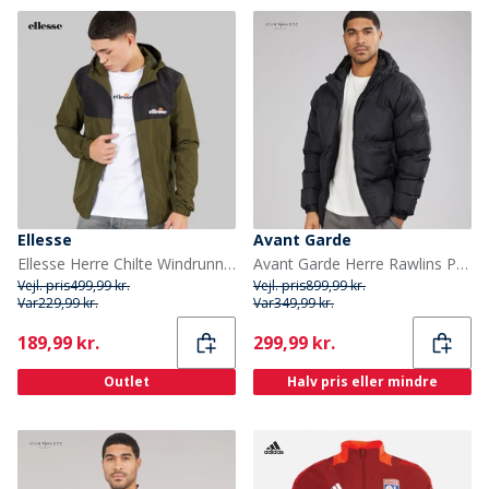
Ellesse
Avant Garde
Ellesse Herre Chilte Windrunner Jakke Khaki
Avant Garde Herre Rawlins Puffer Jakke Sort
Vejl. pris
499,99 kr.
Vejl. pris
899,99 kr.
Var
229,99 kr.
Var
349,99 kr.
Current
Current
189,99 kr.
299,99 kr.
Outlet
Halv pris eller mindre