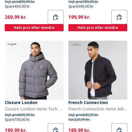
Vejl. pris
699,99 kr.
Vejl. pris
789,99 kr.
Spare
430,00 kr.
Spare
590,00 kr.
Current
Current
269,99 kr.
199,99 kr.
Halv pris eller mindre
Halv pris eller mindre
Closure London
French Connection
Closure London Herre Tech Logo Puffer Jakke Koksgrå
French Connection Herre Arbejdsmand Borg Overshirt Marine
Vejl. pris
899,99 kr.
Vejl. pris
849,99 kr.
Spare
700,00 kr.
Var
229,99 kr.
Current
Current
199,99 kr.
189,99 kr.