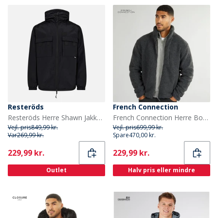
Resteröds
French Connection
Resteröds Herre Shawn Jakke Sort
French Connection Herre Borg Fleece med Høj Hals Mørkegrå Mel
Vejl. pris
849,99 kr.
Vejl. pris
699,99 kr.
Var
269,99 kr.
Spare
470,00 kr.
Current
Current
229,99 kr.
229,99 kr.
Outlet
Halv pris eller mindre