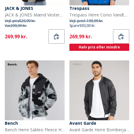
JACK & JONES
Trespass
JACK & JONES Mænd Vesterbro Teddy Jakke Sort
Trespass Herre Corvo Vandtæt Hætte Skal Jakke Blå
Vejl. pris
529,99 kr.
Vejl. pris
1.199,99 kr.
Var
299,99 kr.
Spare
930,00 kr.
Current
Current
269,99 kr.
269,99 kr.
Halv pris eller mindre
Bench
Avant Garde
Bench Herre Sableo Fleece Hættetrøje Sort Camo
Avant Garde Herre Bomberjakke Sort