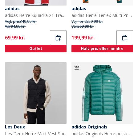
adidas
adidas
adidas Herre Squadra 21 Track Sport træningstrøjer Rød
adidas Herre Terrex Multi Print Fuld Lynlås Fleece Jakke Aurora Ivory/Semi Impact Orange
Vejl. pris
349,99 kr.
Vejl. pris
529,99 kr.
Var
94,99 kr.
Var
269,99 kr.
Current
Current
69,99 kr.
199,99 kr.
Outlet
Halv pris eller mindre
Les Deux
adidas Originals
Les Deux Herre Matt Vest Sort
adidas Originals Herre polstret hætte dunjakke Collegiate Green/Hvid