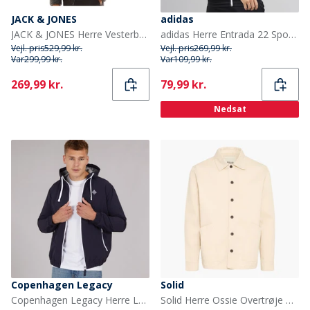
JACK & JONES
adidas
JACK & JONES Herre Vesterbro Teddy Jakke Grå Melange
adidas Herre Entrada 22 Sportjakker Sort
Vejl. pris
529,99 kr.
Vejl. pris
269,99 kr.
Var
299,99 kr.
Var
109,99 kr.
Current
Current
269,99 kr.
79,99 kr.
Nedsat
Copenhagen Legacy
Solid
Copenhagen Legacy Herre Lette jakker Flade
Solid Herre Ossie Overtrøje Oatmeal