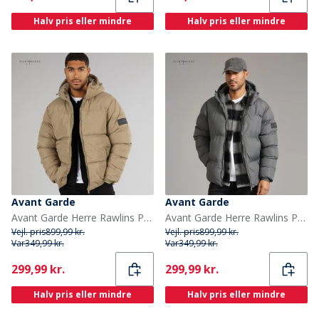
Halv pris eller mindre
Halv pris eller mindre
Avant Garde
Avant Garde
Avant Garde Herre Rawlins Puffer Jakke Mink
Avant Garde Herre Rawlins Pufferjakke Antracit
Vejl. pris
899,99 kr.
Vejl. pris
899,99 kr.
Var
349,99 kr.
Var
349,99 kr.
Current
Current
299,99 kr.
299,99 kr.
Halv pris eller mindre
Halv pris eller mindre