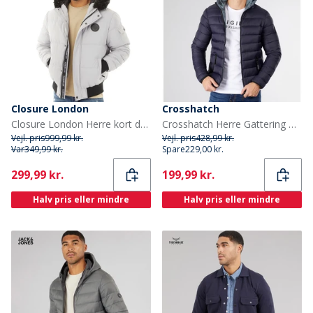
Closure London
Crosshatch
Closure London Herre kort dunjakke med pelshætte Isgrå
Crosshatch Herre Gattering Puffer Jakke Midnat
Vejl. pris
999,99 kr.
Vejl. pris
428,99 kr.
Var
349,99 kr.
Spare
229,00 kr.
Current
Current
299,99 kr.
199,99 kr.
Halv pris eller mindre
Halv pris eller mindre