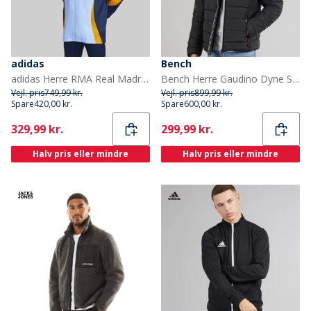
adidas
Bench
adidas Herre RMA Real Madrid 24/25 Konkurrence Alle Vejr Jakke Glow Blue/Crew Orange/Team Navy Blue
Bench Herre Gaudino Dyne Sort
Vejl. pris
749,99 kr.
Vejl. pris
899,99 kr.
Spare
420,00 kr.
Spare
600,00 kr.
Current
Current
329,99 kr.
299,99 kr.
Halv pris eller mindre
Halv pris eller mindre