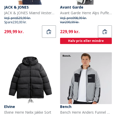
JACK & JONES
Avant Garde
JACK & JONES Mænd Vesterbro Teddy Jakke Atmosphere
Avant Garde Herre Alps Pufferjakke Frostgrå
Vejl. pris
529,99 kr.
Vejl. pris
998,99 kr.
Spare
230,00 kr.
Var
299,99 kr.
Current
Current
299,99 kr.
229,99 kr.
Halv pris eller mindre
Elvine
Bench
Elvine Herre Nelix Jakke Sort
Bench Herre Anders Funnel Neck Fleece Circular Grå