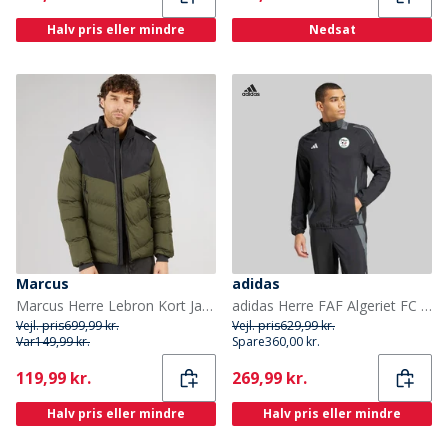
Halv pris eller mindre
Nedsat
Marcus
adidas
Marcus Herre Lebron Kort Jakke Olive Green
adidas Herre FAF Algeriet FC 24/25 Præsentationsjakke Sort/Team Dark Grey
Vejl. pris
699,99 kr.
Vejl. pris
629,99 kr.
Var
149,99 kr.
Spare
360,00 kr.
Current
Current
119,99 kr.
269,99 kr.
Halv pris eller mindre
Halv pris eller mindre