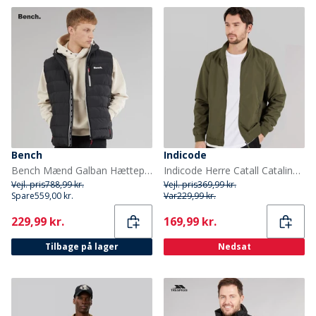
Bench
Indicode
Bench Mænd Galban Hættepuffer Vest Sort
Indicode Herre Catall Catalina Jakke Army
Vejl. pris
788,99 kr.
Vejl. pris
369,99 kr.
Spare
559,00 kr.
Var
229,99 kr.
Current
Current
229,99 kr.
169,99 kr.
Tilbage på lager
Nedsat