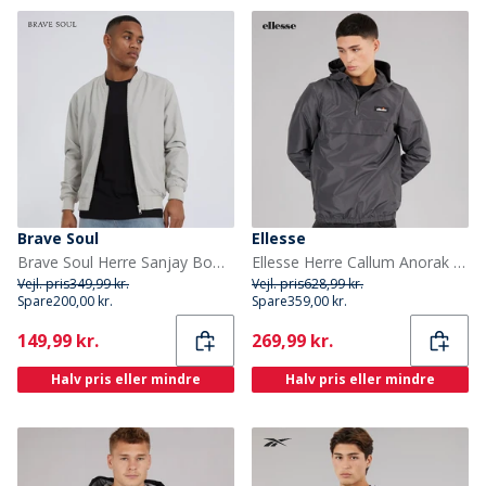
Brave Soul
Ellesse
Brave Soul Herre Sanjay Bomberjakke Sten
Ellesse Herre Callum Anorak Jakke Dark Grey
Vejl. pris
349,99 kr.
Vejl. pris
628,99 kr.
Spare
200,00 kr.
Spare
359,00 kr.
Current
Current
149,99 kr.
269,99 kr.
Halv pris eller mindre
Halv pris eller mindre