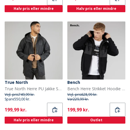
Halv pris eller mindre
Halv pris eller mindre
True North
Bench
True North Herre PU Jakke Sort
Bench Herre Strikket Hoodie Sort
Vejl. pris
749,99 kr.
Vejl. pris
628,99 kr.
Spare
550,00 kr.
Var
229,99 kr.
Current
Current
199,99 kr.
199,99 kr.
Halv pris eller mindre
Outlet