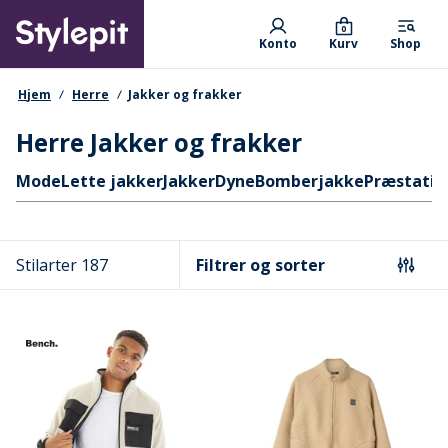
Skip
Primary departments
to
0
Konto
Kurv
Shop
main
content
navigationssti
Hjem
Herre
Jakker og frakker
Herre Jakker og frakker
Hurtige links
Mode
Lette jakker
Jakker
Dyne
Bomberjakke
Præstatio
Stilarter 187
Filtrer og sorter