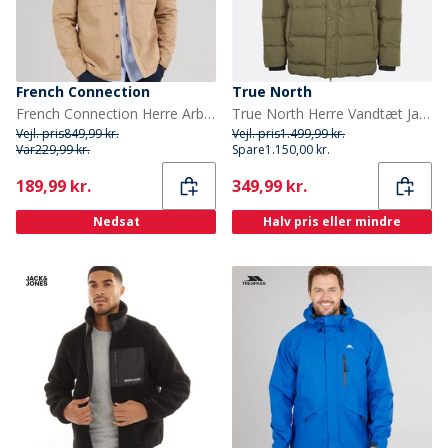
French Connection
True North
French Connection Herre Arbejdsjakke Borg Kamel
True North Herre Vandtæt Jakke Tarmac
Vejl. pris
849,99 kr.
Vejl. pris
1.499,99 kr.
Var
229,99 kr.
Spare
1.150,00 kr.
Current
Current
189,99 kr.
349,99 kr.
Nedsat
Halv pris eller mindre