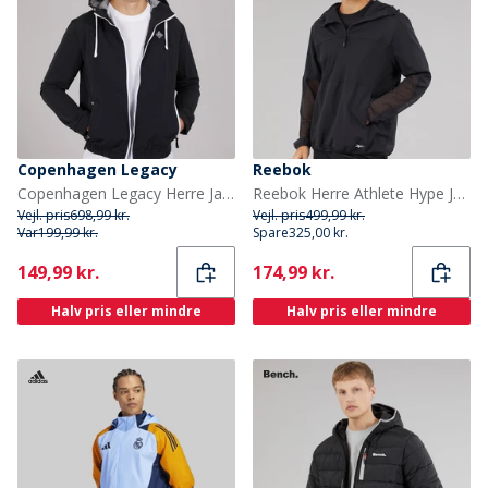
Copenhagen Legacy
Reebok
Copenhagen Legacy Herre Jakker Sort
Reebok Herre Athlete Hype Jakke Sort
Vejl. pris
698,99 kr.
Vejl. pris
499,99 kr.
Var
199,99 kr.
Spare
325,00 kr.
Current
Current
149,99 kr.
174,99 kr.
Halv pris eller mindre
Halv pris eller mindre