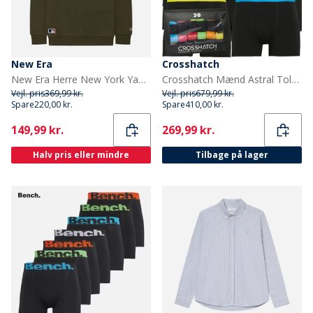
New Era
Crosshatch
New Era Herre New York Yankees Sweatshirt Novwhi
Crosshatch Mænd Astral Tolv Pakke Boxers Sort
Vejl. pris
369,99 kr.
Vejl. pris
679,99 kr.
Spare
220,00 kr.
Spare
410,00 kr.
Current
Current
149,99 kr.
269,99 kr.
Halv pris eller mindre
Tilbage på lager