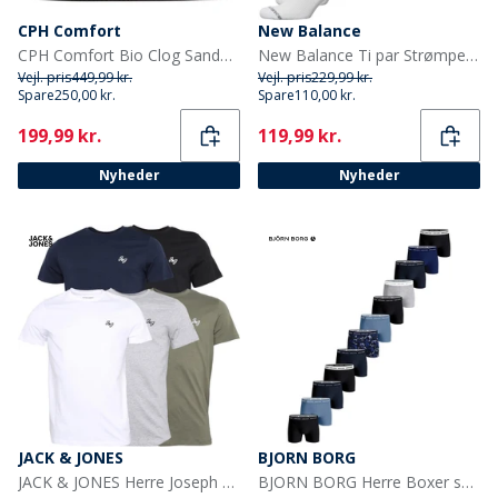
CPH Comfort
New Balance
CPH Comfort Bio Clog Sandaler af ruskind Taupe
New Balance Ti par Strømper med Polstring Hvid Crew
Vejl. pris
449,99 kr.
Vejl. pris
229,99 kr.
Spare
250,00 kr.
Spare
110,00 kr.
Current
Current
199,99 kr.
119,99 kr.
Nyheder
Nyheder
JACK & JONES
BJORN BORG
JACK & JONES Herre Joseph Fem Pakke T-shirts Marineblå / Hvid / Grå / Støvet Oliven / Sort
BJORN BORG Herre Boxer shorts Flerfarvet