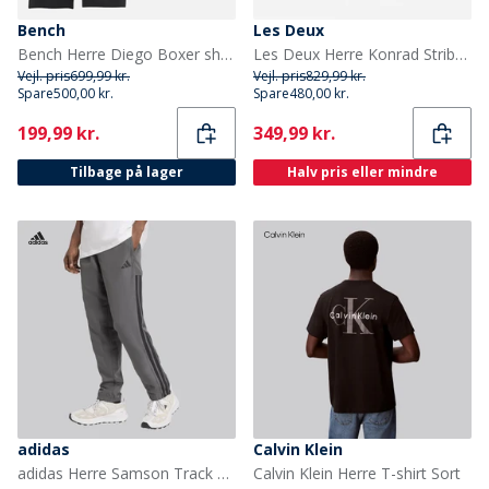
Bench
Les Deux
Bench Herre Diego Boxer shorts Sort
Les Deux Herre Konrad Stribet Oxford Skjorte Allure
Vejl. pris
699,99 kr.
Vejl. pris
829,99 kr.
Spare
500,00 kr.
Spare
480,00 kr.
Current
Current
199,99 kr.
349,99 kr.
Tilbage på lager
Halv pris eller mindre
adidas
Calvin Klein
adidas Herre Samson Track Pants Grey Six/Sort
Calvin Klein Herre T-shirt Sort