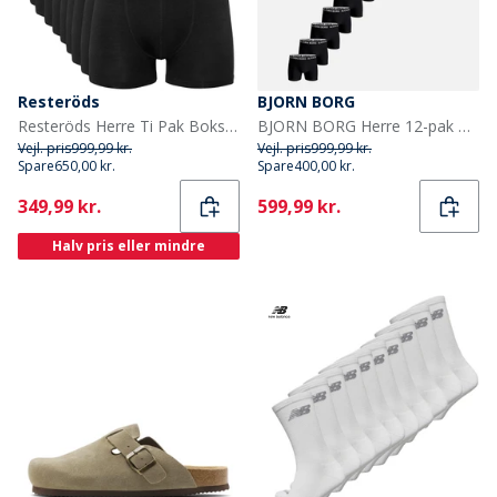
Resteröds
BJORN BORG
Resteröds Herre Ti Pak Boksershorts Sort
BJORN BORG Herre 12-pak Bomuld Stretch Boxers Multipack 1
Vejl. pris
999,99 kr.
Vejl. pris
999,99 kr.
Spare
650,00 kr.
Spare
400,00 kr.
Current
Current
349,99 kr.
599,99 kr.
Halv pris eller mindre