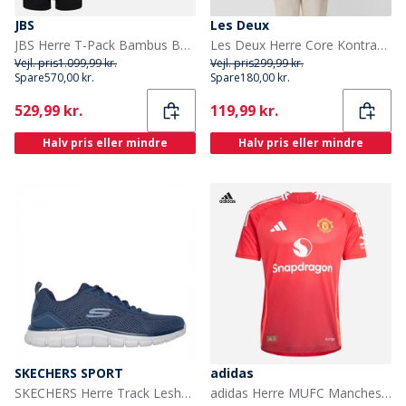
JBS
Les Deux
JBS Herre T-Pack Bambus Bokser Sort
Les Deux Herre Core Kontrast T-shirt India Ink Blue
Vejl. pris
1.099,99 kr.
Vejl. pris
299,99 kr.
Spare
570,00 kr.
Spare
180,00 kr.
Current
Current
529,99 kr.
119,99 kr.
Halv pris eller mindre
Halv pris eller mindre
SKECHERS SPORT
adidas
SKECHERS Herre Track Leshur Sneakers Blå
adidas Herre MUFC Manchester United 24/25 Hjemme Ægte Trøje Mufc Red/Bright Red