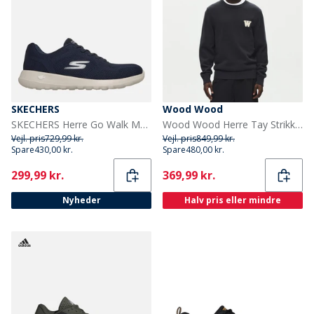
SKECHERS
Wood Wood
SKECHERS Herre Go Walk Max Maddoxx Sneakers Navy
Wood Wood Herre Tay Strikket Trøje Pirate Black
Vejl. pris
729,99 kr.
Vejl. pris
849,99 kr.
Spare
430,00 kr.
Spare
480,00 kr.
Current
Current
299,99 kr.
369,99 kr.
Nyheder
Halv pris eller mindre