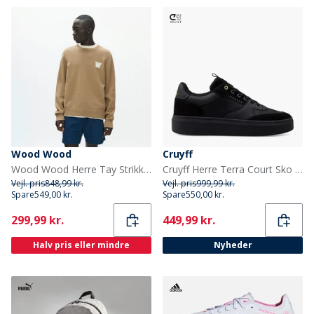
Wood Wood
Cruyff
Wood Wood Herre Tay Strikket Sweater Ermine
Cruyff Herre Terra Court Sko Sort/Gold
Vejl. pris
848,99 kr.
Vejl. pris
999,99 kr.
Spare
549,00 kr.
Spare
550,00 kr.
Current
Current
299,99 kr.
449,99 kr.
Halv pris eller mindre
Nyheder