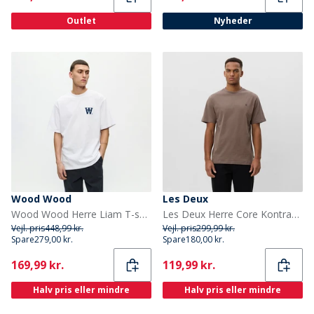
Outlet
Nyheder
Wood Wood
Les Deux
Wood Wood Herre Liam T-shirt Bright White Np
Les Deux Herre Core Kontrast T-shirt Mountain Grey Brown
Vejl. pris
448,99 kr.
Vejl. pris
299,99 kr.
Spare
279,00 kr.
Spare
180,00 kr.
Current
Current
169,99 kr.
119,99 kr.
Halv pris eller mindre
Halv pris eller mindre