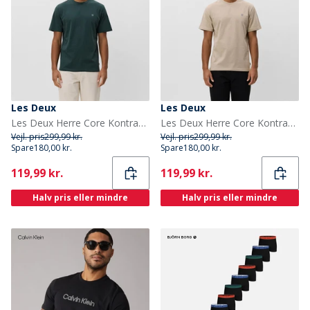
Les Deux
Les Deux
Les Deux Herre Core Kontrast T-shirt Pine Green
Les Deux Herre Core Kontrast T-shirt Dark Sand
Vejl. pris
299,99 kr.
Vejl. pris
299,99 kr.
Spare
180,00 kr.
Spare
180,00 kr.
Current
Current
119,99 kr.
119,99 kr.
Halv pris eller mindre
Halv pris eller mindre