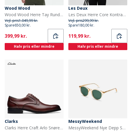
Wood Wood
Les Deux
Wood Wood Herre Tay Rund Hals Sweater Slate Stripe
Les Deux Herre Core Kontrast T-shirt Chocolate Truffle Red
Vejl. pris
1.049,99 kr.
Vejl. pris
299,99 kr.
Spare
650,00 kr.
Spare
180,00 kr.
Current
Current
399,99 kr.
119,99 kr.
Halv pris eller mindre
Halv pris eller mindre
Clarks
MessyWeekend
Clarks Herre Craft Arlo Snørebånd Sko British Tan
MessyWeekend Nye Depp Solbriller Champagne