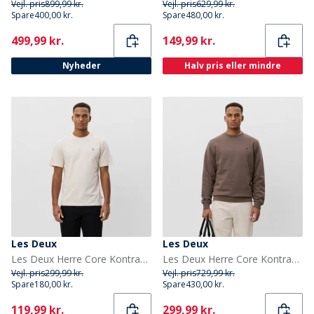
Vejl. pris
899,99 kr.
Vejl. pris
629,99 kr.
Spare
400,00 kr.
Spare
480,00 kr.
Current
Current
499,99 kr.
149,99 kr.
Nyheder
Halv pris eller mindre
Les Deux
Les Deux
Les Deux Herre Core Kontrast T-shirt Ivory
Les Deux Herre Core Kontrast Sweatshirt Mountain Grey Brown
Vejl. pris
299,99 kr.
Vejl. pris
729,99 kr.
Spare
180,00 kr.
Spare
430,00 kr.
Current
Current
119,99 kr.
299,99 kr.