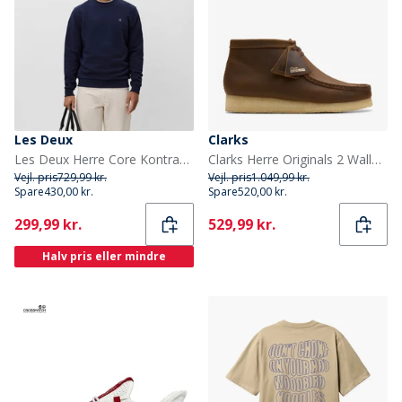
Les Deux
Clarks
Les Deux Herre Core Kontrast Sweatshirt Dark Navy
Clarks Herre Originals 2 Wallabee Boots 1211 Beeswax
Vejl. pris
729,99 kr.
Vejl. pris
1.049,99 kr.
Spare
430,00 kr.
Spare
520,00 kr.
Current
Current
299,99 kr.
529,99 kr.
Halv pris eller mindre