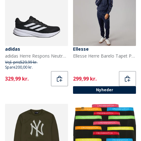
adidas
Ellesse
adidas Herre Respons Neutrale Løbesko Core Black/Cloud White/Core Black
Ellesse Herre Barelo Tapet Polyester Træningsdragt Navy
Vejl. pris
529,99 kr.
Spare
200,00 kr.
Current
Current
329,99 kr.
299,99 kr.
Nyheder