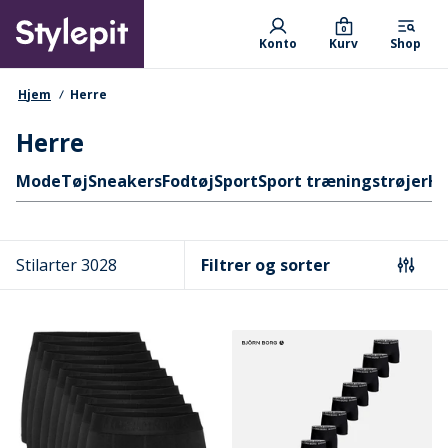
Skip
Primary departments
to
0
Konto
Kurv
Shop
main
content
navigationssti
Hjem
Herre
Herre
Hurtige links
Mode
Tøj
Sneakers
Fodtøj
Sport
Sport træningstrøjer
Hæ
Stilarter 3028
Filtrer og sorter