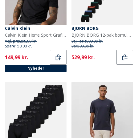
Calvin Klein
BJORN BORG
Calvin Klein Herre Sport Grafisk T-shirt Sort
BJORN BORG 12-pak bomulds stretch boxers Multipack 1
Vejl. pris
299,99 kr.
Vejl. pris
999,99 kr.
Spare
150,00 kr.
Var
599,99 kr.
Current
Current
149,99 kr.
529,99 kr.
Nyheder