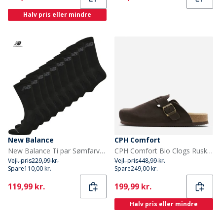
Halv pris eller mindre
New Balance
CPH Comfort
New Balance Ti par Sømfarvede Strømpebukser Sort
CPH Comfort Bio Clogs Ruskind Sandaler Dark Brown
Vejl. pris
229,99 kr.
Vejl. pris
448,99 kr.
Spare
110,00 kr.
Spare
249,00 kr.
Current
Current
119,99 kr.
199,99 kr.
Halv pris eller mindre