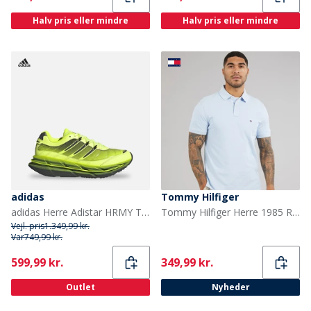
Halv pris eller mindre
Halv pris eller mindre
adidas
Tommy Hilfiger
adidas Herre Adistar HRMY Træningssko Hi-Res Yellow/Iron Metallic/Core Black
Tommy Hilfiger Herre 1985 Regular Polo Shirt Sky Blue
Vejl. pris
1.349,99 kr.
Var
749,99 kr.
Current
Current
599,99 kr.
349,99 kr.
Outlet
Nyheder