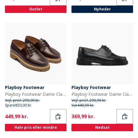
Outlet
Nyheder
Playboy Footwear
Playboy Footwear
Playboy Footwear Dame Claudine Sko Mørkebrun Læder Dk.Brown Leather
Playboy Footwear Dame Claudine Sko Black Leather/Sort
Vejl. pris
1.299,99 kr.
Vejl. pris
1.299,99 kr.
Spare
850,00 kr.
Var
449,99 kr.
Current
Current
449,99 kr.
369,99 kr.
Halv pris eller mindre
Nedsat