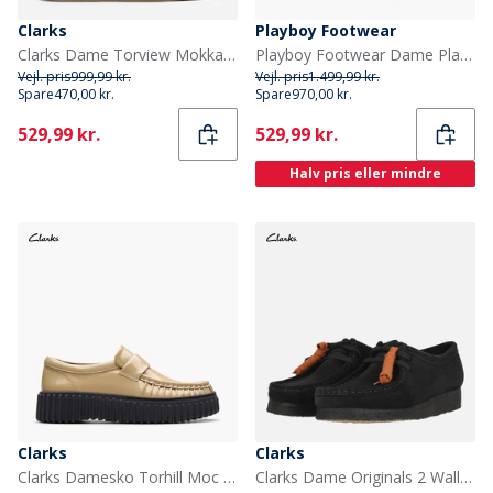
Clarks
Playboy Footwear
Clarks Dame Torview Mokkasiner Dark Sand Suede
Playboy Footwear Dame Playboys Fodtøj Toc1936 Sofia Loafers Brun/White Polido
Vejl. pris
999,99 kr.
Vejl. pris
1.499,99 kr.
Spare
470,00 kr.
Spare
970,00 kr.
Current
Current
529,99 kr.
529,99 kr.
Halv pris eller mindre
Clarks
Clarks
Clarks Damesko Torhill Moc Sko Beige Patent
Clarks Dame Originals 2 Wallabee D Sko 1219 Black Suede