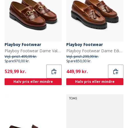
Playboy Footwear
Playboy Footwear
Playboy Footwear Dame Valerie Loafers Brandy Leather
Playboy Footwear Dame Edith loafers Brandy Leather
Vejl. pris
1.499,99 kr.
Vejl. pris
1.299,99 kr.
Spare
970,00 kr.
Spare
850,00 kr.
Current
Current
529,99 kr.
449,99 kr.
Halv pris eller mindre
Halv pris eller mindre