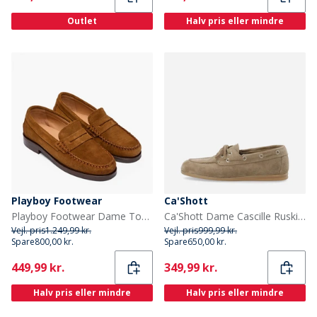
Outlet
Halv pris eller mindre
Playboy Footwear
Ca'Shott
Playboy Footwear Dame Toc1936 Norah Loafers Snuff Suede
Ca'Shott Dame Cascille Ruskind Bådsko Sand
Vejl. pris
1.249,99 kr.
Vejl. pris
999,99 kr.
Spare
800,00 kr.
Spare
650,00 kr.
Current
Current
449,99 kr.
349,99 kr.
Halv pris eller mindre
Halv pris eller mindre