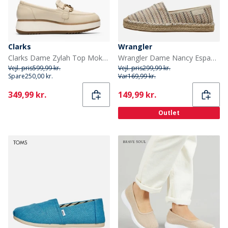
Clarks
Wrangler
Clarks Dame Zylah Top Mokkasiner Cream Leather
Wrangler Dame Nancy Espadrilles Natur/Taupe Natural/ Taupe
Vejl. pris
599,99 kr.
Vejl. pris
299,99 kr.
Spare
250,00 kr.
Var
169,99 kr.
Current
Current
349,99 kr.
149,99 kr.
Outlet