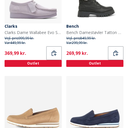
Clarks
Bench
Clarks Dame Wallabee Evo Sko Lilac Suede
Bench Damestøvler Tatton med spænde Biker Sort
Vejl. pris
999,99 kr.
Vejl. pris
849,99 kr.
Var
449,99 kr.
Var
299,99 kr.
Current
Current
369,99 kr.
269,99 kr.
Outlet
Outlet