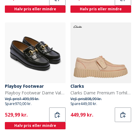
Halv pris eller mindre
Halv pris eller mindre
Playboy Footwear
Clarks
Playboy Footwear Dame Valerie Loafers Black Leather
Clarks Dame Premium Torhill Bee Sko Ecru Suede
Vejl. pris
1.499,99 kr.
Vejl. pris
898,99 kr.
Spare
970,00 kr.
Spare
449,00 kr.
Current
Current
529,99 kr.
449,99 kr.
Halv pris eller mindre