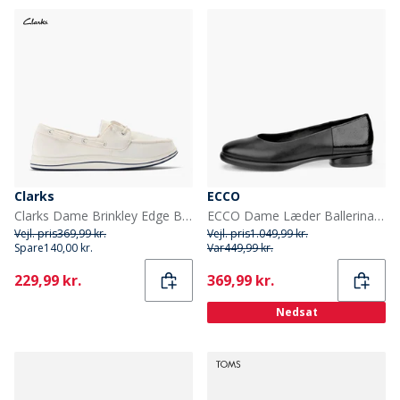
Clarks
ECCO
Clarks Dame Brinkley Edge Bådsko Hvid
ECCO Dame Læder Ballerina Sko Sort
Vejl. pris
369,99 kr.
Vejl. pris
1.049,99 kr.
Spare
140,00 kr.
Var
449,99 kr.
Current
Current
229,99 kr.
369,99 kr.
Nedsat