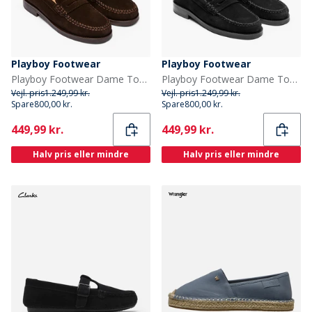
Playboy Footwear
Playboy Footwear
Playboy Footwear Dame Toc1936 Norah Sko Mørkebrun Ruskind Dk.Brown Suede
Playboy Footwear Dame Toc1936 Norah Loafers Black Suede
Vejl. pris
1.249,99 kr.
Vejl. pris
1.249,99 kr.
Spare
800,00 kr.
Spare
800,00 kr.
Current
Current
449,99 kr.
449,99 kr.
Halv pris eller mindre
Halv pris eller mindre