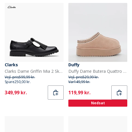
Clarks
Duffy
Clarks Dame Griffin Mia 2 Sko Black Leather
Duffy Dame Butera Quattro Sko Beige
Vejl. pris
599,99 kr.
Vejl. pris
529,99 kr.
Spare
250,00 kr.
Var
149,99 kr.
Current
Current
349,99 kr.
119,99 kr.
Nedsat