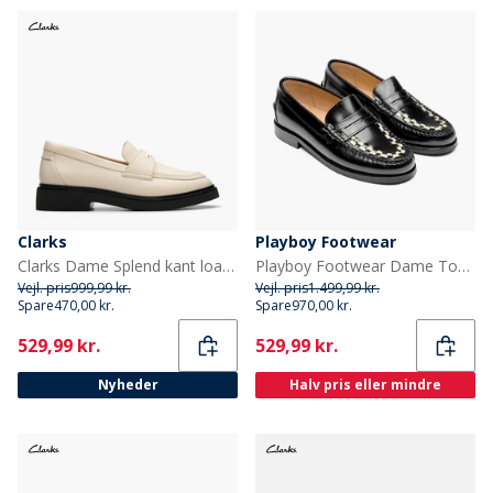
Clarks
Playboy Footwear
Clarks Dame Splend kant loafers Cream Leather
Playboy Footwear Dame Toc1936 Sofia Loafers Sort/White Polido
Vejl. pris
999,99 kr.
Vejl. pris
1.499,99 kr.
Spare
470,00 kr.
Spare
970,00 kr.
Current
Current
529,99 kr.
529,99 kr.
Nyheder
Halv pris eller mindre