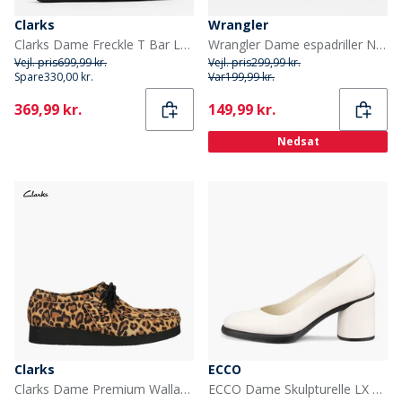
Clarks
Wrangler
Clarks Dame Freckle T Bar Loafers Black Suede
Wrangler Dame espadriller Nancy China Blue
Vejl. pris
699,99 kr.
Vejl. pris
299,99 kr.
Spare
330,00 kr.
Var
199,99 kr.
Current
Current
369,99 kr.
149,99 kr.
Nedsat
Clarks
ECCO
Clarks Dame Premium Wallabee Evosh D Sko Leopard
ECCO Dame Skulpturelle LX Hælede Sko Limestone