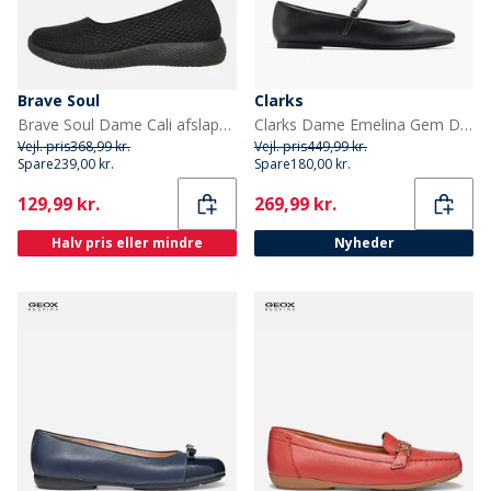
Brave Soul
Clarks
Brave Soul Dame Cali afslappede sko Sort
Clarks Dame Emelina Gem D-Fit Flade Sko Sort
Vejl. pris
368,99 kr.
Vejl. pris
449,99 kr.
Spare
239,00 kr.
Spare
180,00 kr.
Current
Current
129,99 kr.
269,99 kr.
Halv pris eller mindre
Nyheder