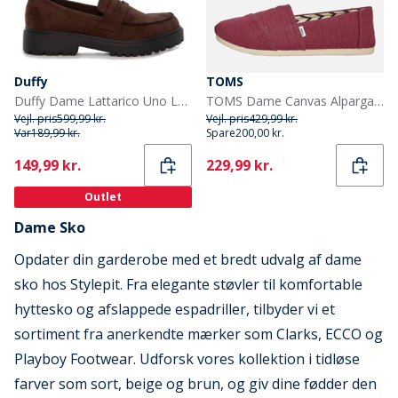
Duffy
TOMS
Duffy Dame Lattarico Uno Loafers Mørkebrun
TOMS Dame Canvas Alpargata Espadrilles Mørk Blomme
Vejl. pris
599,99 kr.
Vejl. pris
429,99 kr.
Var
189,99 kr.
Spare
200,00 kr.
Current
Current
149,99 kr.
229,99 kr.
Outlet
Dame Sko
Opdater din garderobe med et bredt udvalg af dame
sko hos Stylepit. Fra elegante støvler til komfortable
hyttesko og afslappede espadriller, tilbyder vi et
sortiment fra anerkendte mærker som Clarks, ECCO og
Playboy Footwear. Udforsk vores kollektion i tidløse
farver som sort, beige og brun, og giv dine fødder den