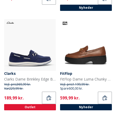
Nyheder
Clarks
FitFlop
Clarks Dame Brinkley Edge Bådsko Navy Canvas
FitFlop Dame Luma Chunky Snaffle Læder Demi Wedge Loafers Dyb Tan
Vejl. pris
369,99 kr.
Vejl. pris
1.199,99 kr.
Var
229,99 kr.
Spare
600,00 kr.
Current
Current
189,99 kr.
599,99 kr.
Outlet
Nyheder