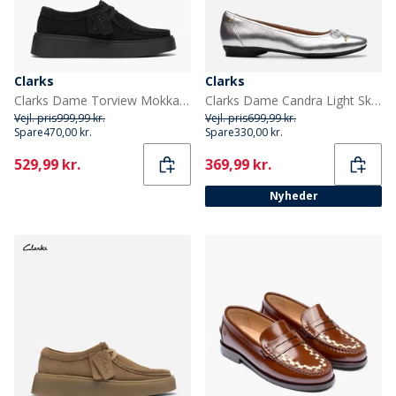
Clarks
Clarks
Clarks Dame Torview Mokkasiner Black Suede
Clarks Dame Candra Light Sko Silver Metallic
Vejl. pris
999,99 kr.
Vejl. pris
699,99 kr.
Spare
470,00 kr.
Spare
330,00 kr.
Current
Current
529,99 kr.
369,99 kr.
Nyheder