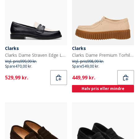
Clarks
Clarks
Clarks Dame Straven Edge Loafers Black Combi Leather
Clarks Dame Premium Torhill Bee Sko Ecru Suede
Vejl. pris
999,99 kr.
Vejl. pris
998,99 kr.
Spare
470,00 kr.
Spare
549,00 kr.
Current
Current
529,99 kr.
449,99 kr.
Halv pris eller mindre