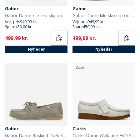
Gabor
Gabor
Gabor Dame kile sko slip on Saddle
Gabor Dame kile sko slip on Blå
Vejl. pris
949,99 kr.
Vejl. pris
949,99 kr.
Spare
450,00 kr.
Spare
450,00 kr.
Current
Current
499,99 kr.
499,99 kr.
Nyheder
Nyheder
Gabor
Clarks
Gabor Dame Ruskind Dæk Sko Pine
Clarks Dame Wallabee EVO Sko Off White Leather