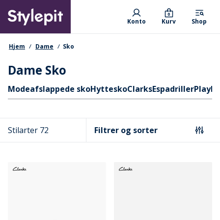
Skip
Primary departments
to
0
Konto
Kurv
Shop
main
content
navigationssti
Hjem
Dame
Sko
Dame Sko
Hurtige links
Mode
afslappede sko
Hyttesko
Clarks
Espadriller
Playb
Stilarter 72
Filtrer og sorter