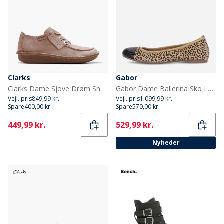
Clarks
Gabor
Clarks Dame Sjove Drøm Snørebånd Sko Light Pink Suede
Gabor Dame Ballerina Sko Leopard
Vejl. pris
849,99 kr.
Vejl. pris
1.099,99 kr.
Spare
400,00 kr.
Spare
570,00 kr.
Current
Current
449,99 kr.
529,99 kr.
Nyheder