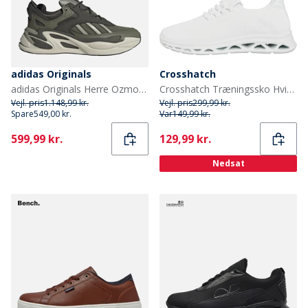
adidas Originals
Crosshatch
adidas Originals Herre Ozmorph Træningssko Focus Olive/Silver Pebble/Shadow Olive
Crosshatch Træningssko Hvid Mono
Vejl. pris
1.148,99 kr.
Vejl. pris
299,99 kr.
Spare
549,00 kr.
Var
149,99 kr.
Current
Current
599,99 kr.
129,99 kr.
Nedsat