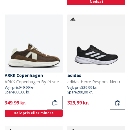
Nedsat
ARKK Copenhagen
adidas
ARKK Copenhagen By fri sneakers Brown Tofu
adidas Herre Respons Neutrale Løbesko Core Black/Cloud White/Core Black
Vejl. pris
949,99 kr.
Vejl. pris
529,99 kr.
Spare
600,00 kr.
Spare
200,00 kr.
Current
Current
349,99 kr.
329,99 kr.
Halv pris eller mindre