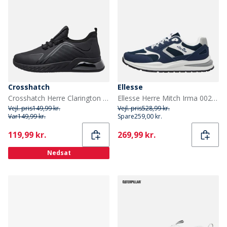
Crosshatch
Ellesse
Crosshatch Herre Clarington Træningssko Black Mono
Ellesse Herre Mitch Irma 002 Træningssko Navy
Vejl. pris
149,99 kr.
Vejl. pris
528,99 kr.
Var
149,99 kr.
Spare
259,00 kr.
Current
Current
119,99 kr.
269,99 kr.
Nedsat