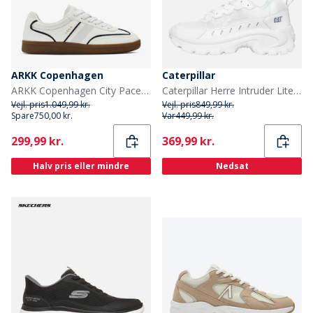
ARKK Copenhagen
Caterpillar
ARKK Copenhagen City Pace Sneakers Klar Hvid/Navy Bright White Navy
Caterpillar Herre Intruder Lite Vent Sko Lys Hvid
Vejl. pris
1.049,99 kr.
Vejl. pris
849,99 kr.
Spare
750,00 kr.
Var
449,99 kr.
Current
Current
299,99 kr.
369,99 kr.
Halv pris eller mindre
Nedsat