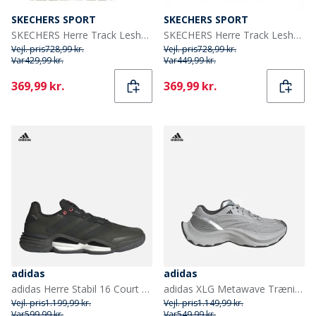
SKECHERS SPORT
SKECHERS SPORT
SKECHERS Herre Track Leshur Sneakers Sort
SKECHERS Herre Track Leshur Sneakers Blå
Vejl. pris
728,99 kr.
Vejl. pris
728,99 kr.
Var
429,99 kr.
Var
449,99 kr.
Current
Current
369,99 kr.
369,99 kr.
adidas
adidas
adidas Herre Stabil 16 Court Træningssko Shadow Olive/Core Black/Grey Six
adidas XLG Metawave Træningssko Grey Two/Carbon Silver/Silver Metallic
Vejl. pris
1.199,99 kr.
Vejl. pris
1.149,99 kr.
Var
599,99 kr.
Var
549,99 kr.