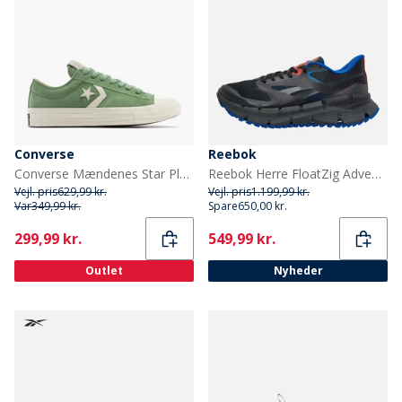
Converse
Reebok
Converse Mændenes Star Player 76 Suede Træningssko Foothill Green/Egret
Reebok Herre FloatZig Adventure 1 Neutrale løbesko Sort/Grå/Optimum Blue
Vejl. pris
629,99 kr.
Vejl. pris
1.199,99 kr.
Var
349,99 kr.
Spare
650,00 kr.
Current
Current
299,99 kr.
549,99 kr.
Outlet
Nyheder