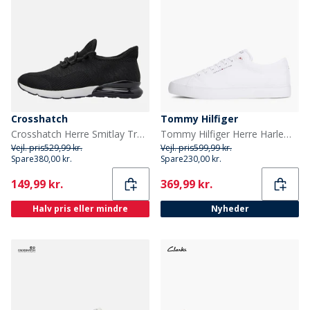
Crosshatch
Tommy Hilfiger
Crosshatch Herre Smitlay Træningssko Sort
Tommy Hilfiger Herre Harlem Core II Træningssko Hvid
Vejl. pris
529,99 kr.
Vejl. pris
599,99 kr.
Spare
380,00 kr.
Spare
230,00 kr.
Current
Current
149,99 kr.
369,99 kr.
Halv pris eller mindre
Nyheder