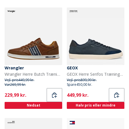
Wrangler
GEOX
Wrangler Herre Butch Træningssko Tortoise Shell
GEOX Herre Serifos Træningssko Mørkeblå Dk Navy
Vejl. pris
449,99 kr.
Vejl. pris
899,99 kr.
Var
269,99 kr.
Spare
450,00 kr.
Current
Current
229,99 kr.
449,99 kr.
Nedsat
Halv pris eller mindre