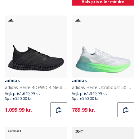
Halv pris eller mindre
adidas
adidas
adidas Herre 4DFWD 4 Neutral Løbesko Core Black/Core Black/Core Black
adidas Herre Ultraboost 5X Neutrale Løbesko Cloud White/Dash Grey/Lime Burst
Vejl. pris
1.649,99 kr.
Vejl. pris
1.349,99 kr.
Spare
550,00 kr.
Spare
560,00 kr.
Current
Current
1.099,99 kr.
789,99 kr.