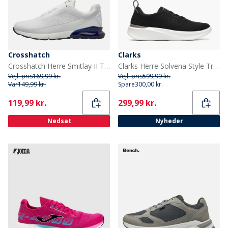
Crosshatch
Clarks
Crosshatch Herre Smitlay II Træningssko Hvid/Navy
Clarks Herre Solvena Style Træningssko Sort
Vejl. pris
169,99 kr.
Vejl. pris
599,99 kr.
Var
149,99 kr.
Spare
300,00 kr.
Current
Current
119,99 kr.
299,99 kr.
Nedsat
Nyheder