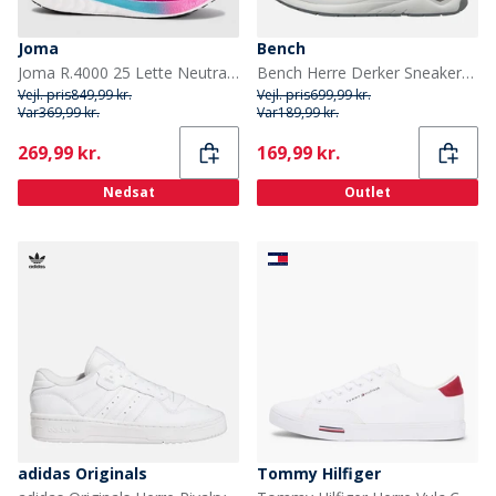
Joma
Bench
Joma R.4000 25 Lette Neutrale Løbesko Fuchsia
Bench Herre Derker Sneakers Dove/Grå Dove / Grey
Vejl. pris
849,99 kr.
Vejl. pris
699,99 kr.
Var
369,99 kr.
Var
189,99 kr.
Current
Current
269,99 kr.
169,99 kr.
Nedsat
Outlet
adidas Originals
Tommy Hilfiger