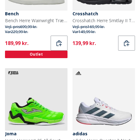
Bench
Crosshatch
Bench Herre Wainwright Træningssko Tan
Crosshatch Herre Smitlay II Træningssko Black Mono
Vejl. pris
699,99 kr.
Vejl. pris
169,99 kr.
Var
229,99 kr.
Var
149,99 kr.
Current
Current
189,99 kr.
139,99 kr.
Outlet
Joma
adidas