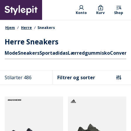
Skip
Primary departments
to
0
Konto
Kurv
Shop
main
content
navigationssti
Hjem
Herre
Sneakers
Herre Sneakers
Hurtige links
Mode
Sneakers
Sport
adidas
Lærredgummisko
Convers
Stilarter 486
Filtrer og sorter