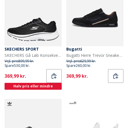
SKECHERS SPORT
Bugatti
SKECHERS Gå Løb Konsekvente Sneakers Sort
Bugatti Herre Trevor Sneakers Sort
Vejl. pris
899,99 kr.
Vejl. pris
629,99 kr.
Spare
530,00 kr.
Spare
260,00 kr.
Current
Current
369,99 kr.
369,99 kr.
Halv pris eller mindre