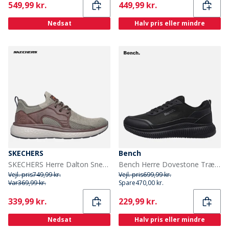
Current
Current
549,99 kr.
449,99 kr.
Nedsat
Halv pris eller mindre
SKECHERS
Bench
SKECHERS Herre Dalton Sneakers Natural
Bench Herre Dovestone Træningssko Sort
Vejl. pris
749,99 kr.
Vejl. pris
699,99 kr.
Var
369,99 kr.
Spare
470,00 kr.
Current
Current
339,99 kr.
229,99 kr.
Nedsat
Halv pris eller mindre