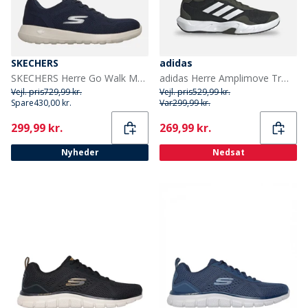
SKECHERS
adidas
SKECHERS Herre Go Walk Max Maddoxx Sneakers Navy
adidas Herre Amplimove Træningssko Night Cargo/Footwear White/Night Cargo
Vejl. pris
729,99 kr.
Vejl. pris
529,99 kr.
Spare
430,00 kr.
Var
299,99 kr.
Current
Current
299,99 kr.
269,99 kr.
Nyheder
Nedsat