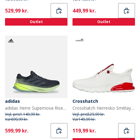
Current
Current
529,99 kr.
449,99 kr.
Outlet
Outlet
adidas
Crosshatch
adidas Herre Supernova Rise 2 Neutrale Løbesko Aurora Ink/Preloved Ink/Semi Green Spark
Crosshatch Herresko Smitlay Træningssko Hvid/Rød
Vejl. pris
1.149,99 kr.
Vejl. pris
529,99 kr.
Var
699,99 kr.
Var
149,99 kr.
Current
Current
599,99 kr.
119,99 kr.