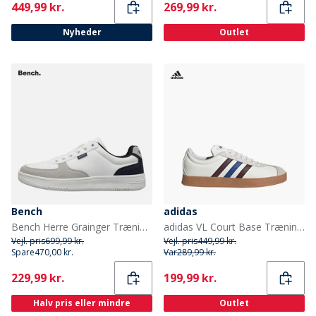
Current
Current
449,99 kr.
269,99 kr.
Nyheder
Outlet
Bench
adidas
Bench Herre Grainger Træningssko Lysegrå/Mørkeblå Light Grey / Navy
adidas VL Court Base Træningssko Cloud White/Aurora Ruby/Royal Blue
Vejl. pris
699,99 kr.
Vejl. pris
449,99 kr.
Spare
470,00 kr.
Var
289,99 kr.
Current
Current
229,99 kr.
199,99 kr.
Halv pris eller mindre
Outlet