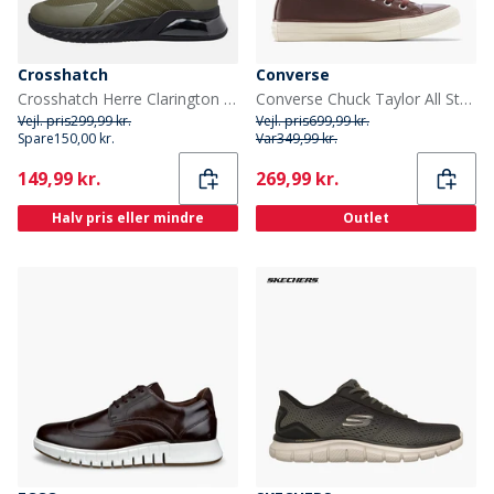
Crosshatch
Converse
Crosshatch Herre Clarington Træningssko Khaki/Sort
Converse Chuck Taylor All Star Hi Læder Træningssko Totally Fudged/Egret
Vejl. pris
299,99 kr.
Vejl. pris
699,99 kr.
Spare
150,00 kr.
Var
349,99 kr.
Current
Current
149,99 kr.
269,99 kr.
Halv pris eller mindre
Outlet