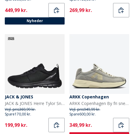
Current
Current
449,99 kr.
269,99 kr.
Nyheder
JACK & JONES
ARKK Copenhagen
JACK & JONES Herre Tylor Sneakers Sort
ARKK Copenhagen By fri sneakers Dove Cream
Vejl. pris
369,99 kr.
Vejl. pris
949,99 kr.
Spare
170,00 kr.
Spare
600,00 kr.
Current
Current
199,99 kr.
349,99 kr.