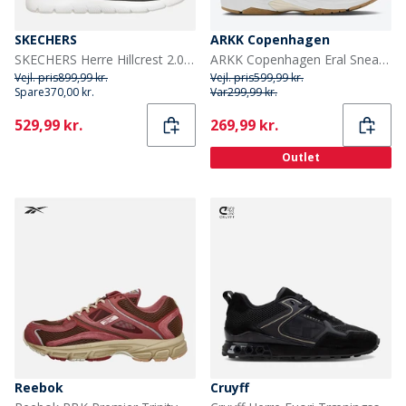
SKECHERS
ARKK Copenhagen
SKECHERS Herre Hillcrest 2.0 Woodrock Peak Sneakers Sort
ARKK Copenhagen Eral Sneakers Beige/Hvid Beige White
Vejl. pris
899,99 kr.
Vejl. pris
599,99 kr.
Spare
370,00 kr.
Var
299,99 kr.
Current
Current
529,99 kr.
269,99 kr.
Outlet
Reebok
Cruyff