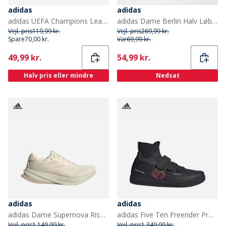
adidas
adidas
adidas UEFA Champions League 25/26 Mini fodbold Hvid/Shock Pink/Multi/Solar Yellow
adidas Dame Berlin Halv Løbetop Blue Burst
Vejl. pris
119,99 kr.
Vejl. pris
269,99 kr.
Spare
70,00 kr.
Var
69,99 kr.
Current
Current
49,99 kr.
54,99 kr.
Halv pris eller mindre
Nedsat
adidas
adidas
adidas Dame Supernova Rise 2 Neutrale løbesko Wonder White/Wonder White/Wonder Beige
adidas Five Ten Freerider Pro Mid Mountainbike Sko Core Black/Solar Red/Grey Heather
Vejl. pris
1.149,99 kr.
Vejl. pris
1.349,99 kr.