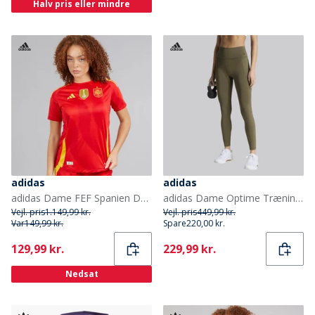
Halv pris eller mindre
adidas
adidas
adidas Dame FEF Spanien Dame 24/25 Autentisk Hjemme Trøje Better Scarlet
adidas Dame Optime Træningsleggings Olive Strata
Vejl. pris
1.149,99 kr.
Vejl. pris
449,99 kr.
Var
149,99 kr.
Spare
220,00 kr.
Current
Current
129,99 kr.
229,99 kr.
Nedsat