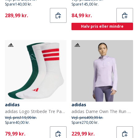
Spare
140,00 kr.
Spare
145,00 kr.
Current
Current
289,99 kr.
84,99 kr.
Halv pris eller mindre
adidas
adidas
adidas Logo Stribede Tre Pak Strømper Hvid/Hvid/Powder Plum
adidas Dame Own The Run Vinteriserede Løbe Hættetrøje Halv lynlås Powder Plum
Vejl. pris
119,99 kr.
Vejl. pris
499,99 kr.
Spare
40,00 kr.
Spare
270,00 kr.
Current
Current
79,99 kr.
229,99 kr.