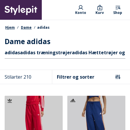
Skip
Primary departments
to
0
Konto
Kurv
Shop
main
content
navigationssti
Hjem
Dame
adidas
Dame adidas
Hurtige links
adidas
adidas træningstrøjer
adidas Hættetrøjer og S
Stilarter 210
Filtrer og sorter