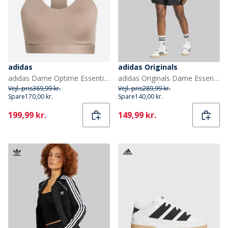
adidas
adidas Originals
adidas Dame Optime Essentials Træning Høj Støtte Sports BH Chalky Brown
adidas Originals Dame Essentials Vævet Højtaljede Cargo Shorts Sort
Vejl. pris
369,99 kr.
Vejl. pris
289,99 kr.
Spare
170,00 kr.
Spare
140,00 kr.
Current
Current
199,99 kr.
149,99 kr.