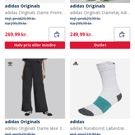
adidas Originals
adidas Originals
adidas Originals Dame Premium Basis Hættetrøje Cloud White
adidas Originals Dametøj Adicolor Classics Firebird Løstsiddende Træningsbukser Signal Green/Sort
Vejl. pris
629,99 kr.
Vejl. pris
529,99 kr.
Var
299,99 kr.
Var
299,99 kr.
Current
Current
269,99 kr.
249,99 kr.
Halv pris eller mindre
Outlet
adidas Originals
adidas
adidas Originals Dame løse 3 striber brede joggingbukser Sort
adidas Runxboost Løbestrømper Hvid/Pure Teal
Vejl. pris
529,99 kr.
Vejl. pris
119,99 kr.