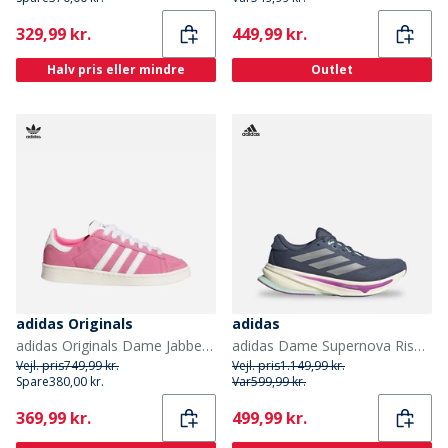
Current
Current
329,99 kr.
449,99 kr.
Halv pris eller mindre
Outlet
adidas Originals
adidas
adidas Originals Dame Jabber Lave Træningssko Pink Fusion/Cloud White/Off White
adidas Dame Supernova Rise 2 Neutrale Løbesko Preloved Ink/Matte Silver/Preloved Ink
Vejl. pris
749,99 kr.
Vejl. pris
1.149,99 kr.
Spare
380,00 kr.
Var
599,99 kr.
Current
Current
369,99 kr.
499,99 kr.