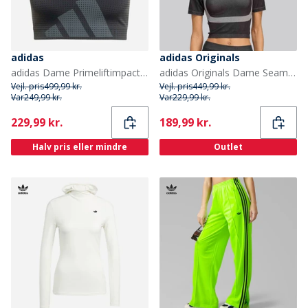
adidas
adidas Originals
adidas Dame Primeliftimpact Hiit Medium Support Sports BH Sort
adidas Originals Dame Seamless Techfit Baby T-shirt Sort/Hvid
Vejl. pris
499,99 kr.
Vejl. pris
449,99 kr.
Var
249,99 kr.
Var
229,99 kr.
Current
Current
229,99 kr.
189,99 kr.
Halv pris eller mindre
Outlet