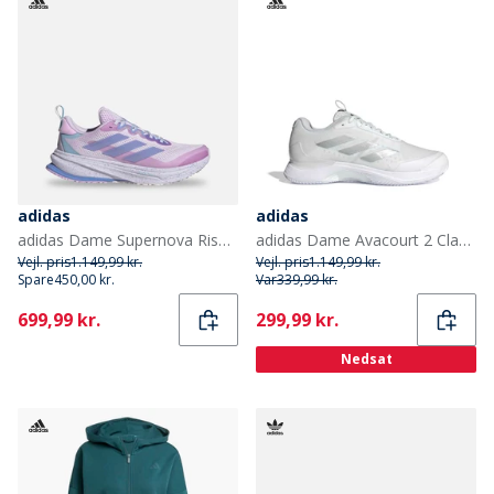
adidas
adidas
adidas Dame Supernova Rise ATR Neutrale Løbesko Ice Lavender/Blue Spark Metallic/Blue Lily
adidas Dame Avacourt 2 Clay Tennis Sko Cloud White/Silver Metallic/Hvid
Vejl. pris
1.149,99 kr.
Vejl. pris
1.149,99 kr.
Spare
450,00 kr.
Var
339,99 kr.
Current
Current
699,99 kr.
299,99 kr.
Nedsat