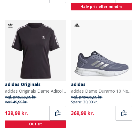
Halv pris eller mindre
adidas Originals
adidas
adidas Originals Dame Adicolor 3 striber Trefoil T-shirt Sort
adidas Dame Duramo 10 Neutrale Løbesko Silver Violet/Silver Metallic/Silver Dawn
Vejl. pris
269,99 kr.
Vejl. pris
499,99 kr.
Var
149,99 kr.
Spare
130,00 kr.
Current
Current
139,99 kr.
369,99 kr.
Outlet