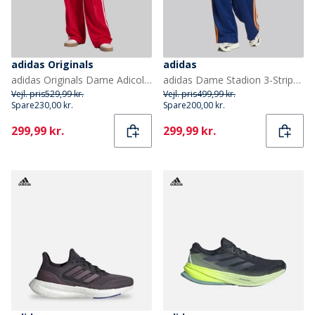
adidas Originals
adidas
adidas Originals Dame Adicolor Classic Firebird Løstsiddende træningsbukser Better Scarlet/Hvid
adidas Dame Stadion 3-Stripes Træningsbukser Dark Blue/Pure Orange/Off White
Vejl. pris
529,99 kr.
Vejl. pris
499,99 kr.
Spare
230,00 kr.
Spare
200,00 kr.
Current
Current
299,99 kr.
299,99 kr.