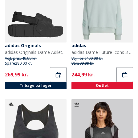
adidas Originals
adidas
adidas Originals Dame Adilette 22 XLG Sandaler Core Black/Core Black/Core Black
adidas Dame Future Icons 3 striber sweatshirt Wonder Sage
Vejl. pris
549,99 kr.
Vejl. pris
499,99 kr.
Spare
280,00 kr.
Var
299,99 kr.
Current
Current
269,99 kr.
244,99 kr.
Tilbage på lager
Outlet