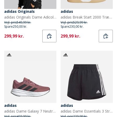
adidas Originals
adidas
adidas Originals Dame Adicolor Classics Superstar Fuld lynlås træningsjakke Sort
adidas Break Start 2000 Træningssko Cloud White/Core Black/Gum
Vejl. pris
549,99 kr.
Vejl. pris
529,99 kr.
Spare
250,00 kr.
Spare
230,00 kr.
Current
Current
299,99 kr.
299,99 kr.
adidas
adidas
adidas Dame Galaxy 7 Neutrale Løbesko Preloved Crimson/Core Black/Semi Pink
adidas Dame Essentials 3 Stripes Vævede Shorts Sort/Hvid
Vejl. pris
429,99 kr.
Vejl. pris
229,99 kr.