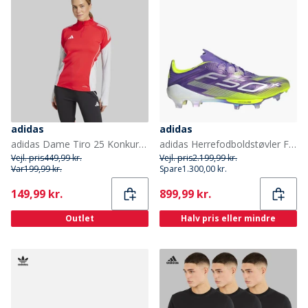
adidas
adidas
adidas Dame Tiro 25 Konkurrence Træningstop Pure Ruby
adidas Herrefodboldstøvler F50+ Radiant Blaze Pack FG fast underlag Purple Rush/Cloud White/Lucid Lemon
Vejl. pris
449,99 kr.
Vejl. pris
2.199,99 kr.
Var
199,99 kr.
Spare
1.300,00 kr.
Current
Current
149,99 kr.
899,99 kr.
Outlet
Halv pris eller mindre