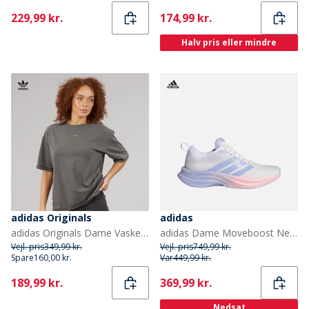
Current
Current
229,99 kr.
174,99 kr.
Halv pris eller mindre
adidas Originals
adidas
adidas Originals Dame Vasket Oversized T-shirt Utility Black
adidas Dame Moveboost Neutrale Løbesko Fodtøj Footwear White/Violet Tone/Hi-Res Yellow
Vejl. pris
349,99 kr.
Vejl. pris
749,99 kr.
Spare
160,00 kr.
Var
449,99 kr.
Current
Current
189,99 kr.
369,99 kr.
Nedsat