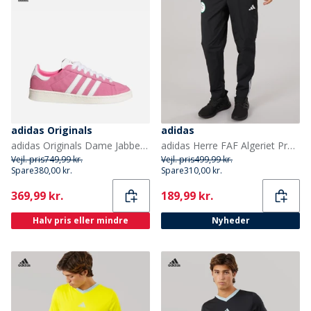
adidas Originals
adidas
adidas Originals Dame Jabber Lave Træningssko Pink Fusion/Cloud White/Off White
adidas Herre FAF Algeriet Præsentation Træningsbukser Sort
Vejl. pris
749,99 kr.
Vejl. pris
499,99 kr.
Spare
380,00 kr.
Spare
310,00 kr.
Current
Current
369,99 kr.
189,99 kr.
Halv pris eller mindre
Nyheder