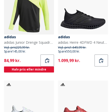
adidas
adidas
adidas Junior Drenge Squadra 21 Målmands Trøje Team Solar Yellow/Sort
adidas Herre 4DFWD 4 Neutral Løbesko Core Black/Core Black/Core Black
Vejl. pris
229,99 kr.
Vejl. pris
1.649,99 kr.
Spare
145,00 kr.
Spare
550,00 kr.
Current
Current
84,99 kr.
1.099,99 kr.
Halv pris eller mindre