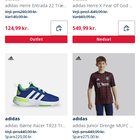
adidas Herre Entrada 22 Træningsjakke Team Grey Four
adidas Herre X Fear Of God Athletics Træningssko Sesame/Carbon/Sesame
Vejl. pris
269,99 kr.
Vejl. pris
1.849,99 kr.
Var
149,99 kr.
Var
669,99 kr.
Current
Current
124,99 kr.
549,99 kr.
Outlet
Nedsat
adidas
adidas
adidas Børne Racer TR23 Træningssko Royal Blue/Footwear White/Lucid Lime
adidas Junior Drenge MUFC Manchester United 24/25 Pre Match Trøje Sort/Mufc Red
Vejl. pris
449,99 kr.
Vejl. pris
449,99 kr.
Spare
220,00 kr.
Spare
275,00 kr.