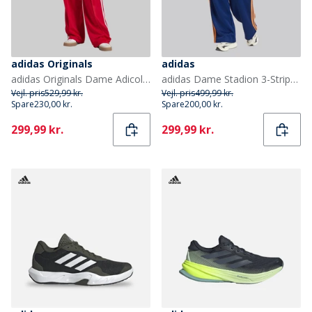
adidas Originals
adidas
adidas Originals Dame Adicolor Classic Firebird Løstsiddende træningsbukser Better Scarlet/Hvid
adidas Dame Stadion 3-Stripes Træningsbukser Dark Blue/Pure Orange/Off White
Vejl. pris
529,99 kr.
Vejl. pris
499,99 kr.
Spare
230,00 kr.
Spare
200,00 kr.
Current
Current
299,99 kr.
299,99 kr.