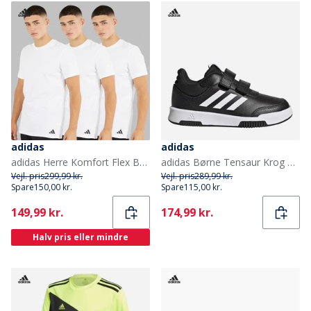
adidas
adidas
adidas Herre Komfort Flex Bomuld Tre Pak Rund Hals T-shirts Hvid
adidas Børne Tensaur Krog Og Løkke Velcro Træningssko Core Black/Cloud White/Core Black
Vejl. pris
299,99 kr.
Vejl. pris
289,99 kr.
Spare
150,00 kr.
Spare
115,00 kr.
Current
Current
149,99 kr.
174,99 kr.
Halv pris eller mindre