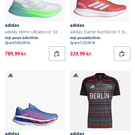
adidas
adidas
adidas Herre Ultraboost 5X Neutrale Løbesko Cloud White/Dash Grey/Lime Burst
adidas Dame Runfalcon 5 Neutrale Løbesko Better Scarlet/Cloud White/Bliss Pink
Vejl. pris
1.349,99 kr.
Vejl. pris
449,99 kr.
Spare
560,00 kr.
Spare
120,00 kr.
Current
Current
789,99 kr.
329,99 kr.
adidas
adidas