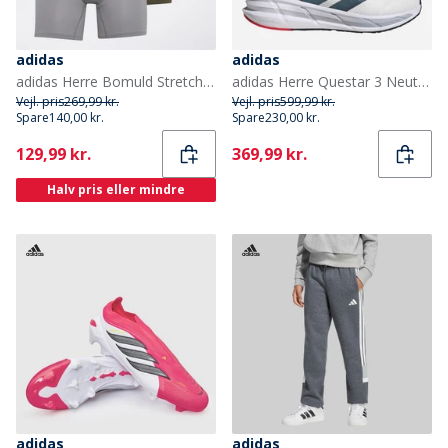
adidas
adidas
adidas Herre Bomuld Stretch Tre Pak Boxer Shorts Navy/Grå/Olive
adidas Herre Questar 3 Neutrale Løbesko Cloud White/Core Black/Pure Ruby
Vejl. pris
269,99 kr.
Vejl. pris
599,99 kr.
Spare
140,00 kr.
Spare
230,00 kr.
Current
Current
129,99 kr.
369,99 kr.
Halv pris eller mindre
adidas
adidas