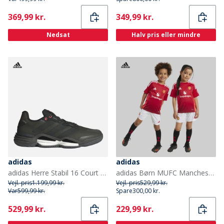
Current
Current
369,99 kr.
349,99 kr.
Nedsat
Halv pris eller mindre
adidas
adidas
adidas Herre Stabil 16 Court Træningssko Shadow Olive/Core Black/Grey Six
adidas Børn MUFC Manchester United 24/25 Hjemme Mini Sæt Mufc Red
Vejl. pris
1.199,99 kr.
Vejl. pris
529,99 kr.
Var
599,99 kr.
Spare
300,00 kr.
Current
Current
529,99 kr.
229,99 kr.