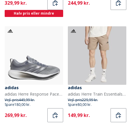
Current
Current
329,99 kr.
244,99 kr.
Halv pris eller mindre
adidas
adidas
adidas Herre Response Pace Neutral Løbesko Grå/Aurora Onix/Grey Five
adidas Herre Train Essentials Vævede Træningsshorts Chalky Brown/Sort
Vejl. pris
449,99 kr.
Vejl. pris
229,99 kr.
Spare
180,00 kr.
Spare
80,00 kr.
Current
Current
269,99 kr.
149,99 kr.