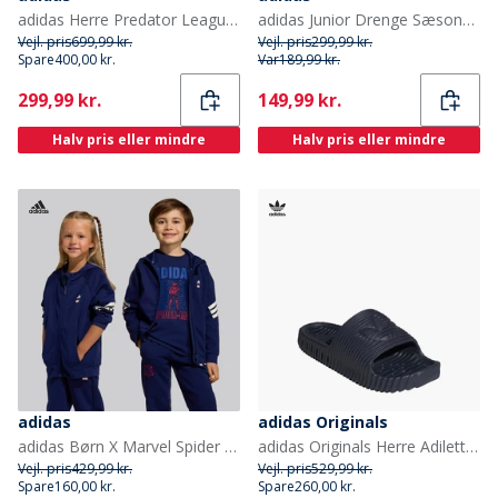
adidas Herre Predator League snøreløse født til målpakke FG fast bund fodboldstøvler Lucid Red/Core Black/Cloud White
adidas Junior Drenge Sæsonens Essentielle Tiberio 3 Striber Joggebukser Drak Grey/Hvid/Wonder Sage
Vejl. pris
699,99 kr.
Vejl. pris
299,99 kr.
Spare
400,00 kr.
Var
189,99 kr.
Current
Current
299,99 kr.
149,99 kr.
Halv pris eller mindre
Halv pris eller mindre
adidas
adidas Originals
adidas Børn X Marvel Spider Man Træningsbluse Dark Blue/Off White
adidas Originals Herre Adilette 25 Sandaler Shadow Navy/Shadow Navy/Legend Ink
Vejl. pris
429,99 kr.
Vejl. pris
529,99 kr.
Spare
160,00 kr.
Spare
260,00 kr.