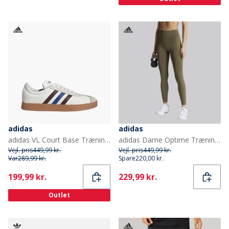
adidas
adidas
adidas VL Court Base Træningssko Cloud White/Aurora Ruby/Royal Blue
adidas Dame Optime Træningsleggings Olive Strata
Vejl. pris
449,99 kr.
Vejl. pris
449,99 kr.
Var
289,99 kr.
Spare
220,00 kr.
Current
Current
199,99 kr.
229,99 kr.
Outlet