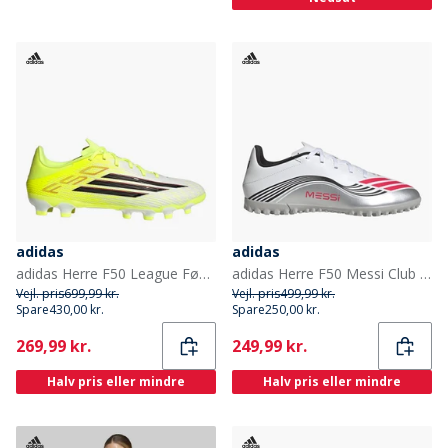
adidas
adidas
adidas Herre F50 League Født til Mål Pakke MG Multi Ground Fodboldstøvler Team Solar Yellow/Core Black/Lucid Red
adidas Herre F50 Messi Club Prestig10 Pakke TF Kunstgræs Fodboldstøvler Cloud White/Lucid Red/Silver Metallic
Vejl. pris
699,99 kr.
Vejl. pris
499,99 kr.
Spare
430,00 kr.
Spare
250,00 kr.
Current
Current
269,99 kr.
249,99 kr.
Halv pris eller mindre
Halv pris eller mindre