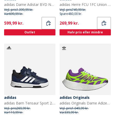
adidas Dame Adistar BYD Neutrale Løbesko Blue Fusion/Lucid Pink/Lucid Blue
adidas Herre FCU 1FC Union Berlin 24/25 udebanetrøje Sort/Vivid Red
Vejl. pris
1.399,99 kr.
Vejl. pris
749,99 kr.
Var
699,99 kr.
Spare
480,00 kr.
Current
Current
599,99 kr.
269,99 kr.
Outlet
Halv pris eller mindre
adidas
adidas Originals
adidas Børn Tensaur Sport 2.0 Træningssko Dark Blue/Footwear White/Core Black
adidas Originals Dame Adizero Aruku Træningssko Active Purple/Solar Green/Silver Metallic
Vejl. pris
269,99 kr.
Vejl. pris
1.049,99 kr.
Var
119,99 kr.
Var
339,99 kr.