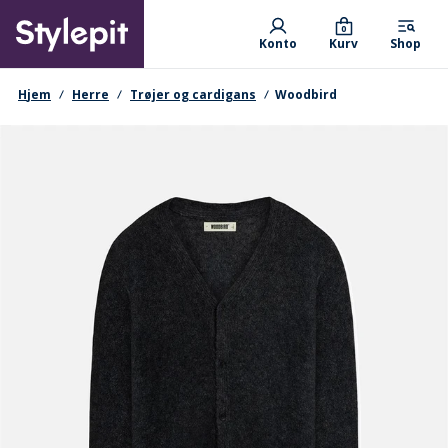
Skip
Primary departments
to
0
Konto
Kurv
Shop
main
content
navigationssti
Hjem
Herre
Trøjer og cardigans
Woodbird