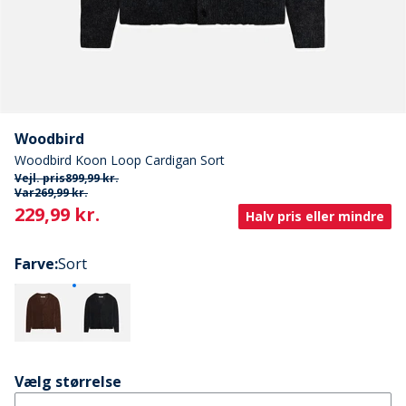
Woodbird
Woodbird Koon Loop Cardigan Sort
Vejl. pris
899,99 kr.
Var
269,99 kr.
Current
229,99 kr.
Halv pris eller mindre
Farve
:
Sort
Vælg størrelse