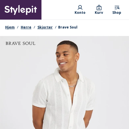
Skip
Primary departments
to
0
Konto
Kurv
Shop
main
content
navigationssti
Hjem
Herre
Skjorter
Brave Soul