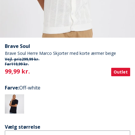
Brave Soul
Brave Soul Herre Marco Skjorter med korte ærmer beige
Vejl. pris
299,99 kr.
Før
119,99 kr.
Current
99,99 kr.
Outlet
Farve
:
Off-white
Vælg størrelse