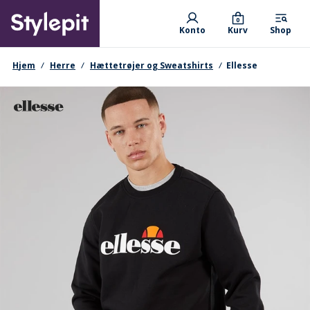
Skip
Primary departments
to
0
Konto
Kurv
Shop
main
content
navigationssti
Hjem
Herre
Hættetrøjer og Sweatshirts
Ellesse