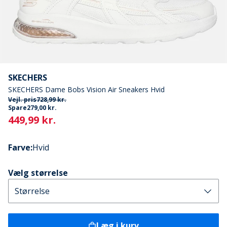
SKECHERS
SKECHERS Dame Bobs Vision Air Sneakers Hvid
Vejl. pris
728,99 kr.
Spare
279,00 kr.
Current
449,99 kr.
Farve
:
Hvid
Vælg størrelse
Læg i kurv