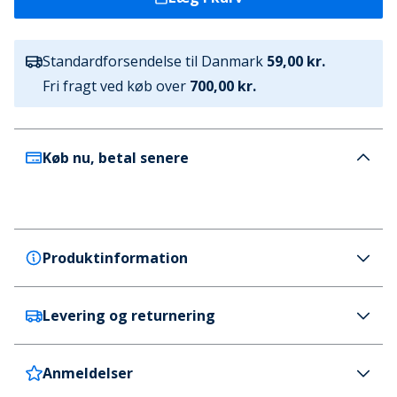
Standardforsendelse til Danmark
59,00 kr.
Fri fragt ved køb over
700,00 kr.
Køb nu, betal senere
Produktinformation
Levering og returnering
SKECHERS
SKECHERS Dame Bobs Vision Air Sneakers Hvid
Farve
Anmeldelser
Danmark
59 kr. (700 kr.+ GRATIS)
Hvid