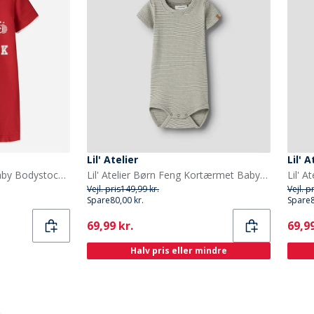
Lil' Atelier
Lil' A
Name It Danmark VM Baby Bodystocking True Red Denmark
Lil' Atelier Børn Feng Kortærmet Babybody Overland Trek
Vejl. pris
149,99 kr.
Vejl. p
Spare
80,00 kr.
Spare
Current
Curr
69,99 kr.
69,99
Halv pris eller mindre