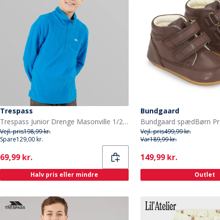
Trespass
Bundgaard
Trespass Junior Drenge Masonville 1/2 Lynlås Mikro Fleece Kobolt
Vejl. pris
198,99 kr.
Vejl. pris
499,99 kr.
Spare
129,00 kr.
Var
189,99 kr.
Current
Current
69,99 kr.
149,99 kr.
Halv pris eller mindre
Outlet