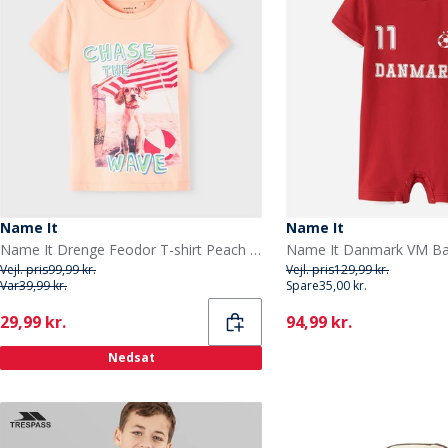
Name It
Name It
Name It Drenge Feodor T-shirt Peach Nectar
Vejl. pris
99,99 kr.
Vejl. pris
129,99 kr.
Var
39,99 kr.
Spare
35,00 kr.
Current
Current
29,99 kr.
94,99 kr.
Nedsat