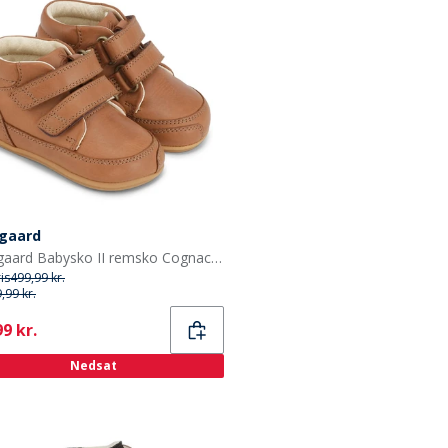
gaard
Bundgaard Babysko II remsko Cognac Ws
ris
499,99 kr.
,99 kr.
ent
9 kr.
Nedsat