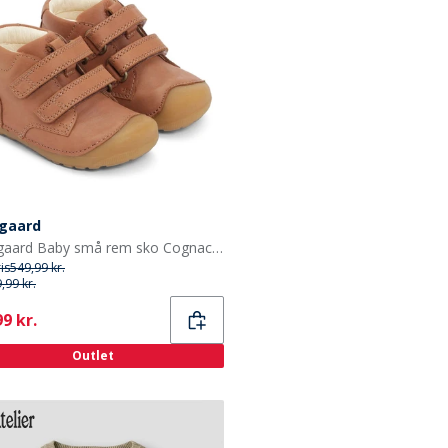
gaard
Bundgaard Baby små rem sko Cognac Ws
ris
549,99 kr.
,99 kr.
ent
9 kr.
Outlet