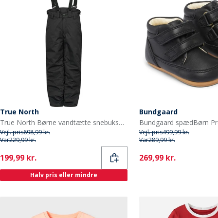
True North
Bundgaard
True North Børne vandtætte snebukser sort
Vejl. pris
698,99 kr.
Vejl. pris
499,99 kr.
Var
229,99 kr.
Var
289,99 kr.
Current
Current
199,99 kr.
269,99 kr.
Halv pris eller mindre