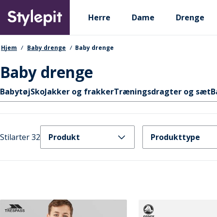
Skip
Primary departments
to
Herre
Dame
Drenge
main
content
navigationssti
Hjem
Baby drenge
Baby drenge
Baby drenge
Hurtige links
Babytøj
Sko
Jakker og frakker
Træningsdragter og sæt
B
Stilarter 32
Produkt
Produkttype