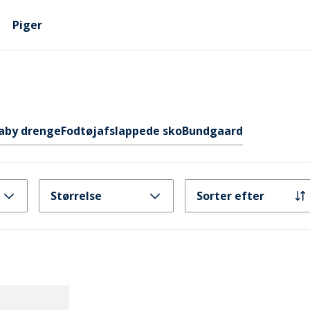
Piger
aby drenge
Fodtøj
afslappede sko
Bundgaard
Størrelse
Sorter efter