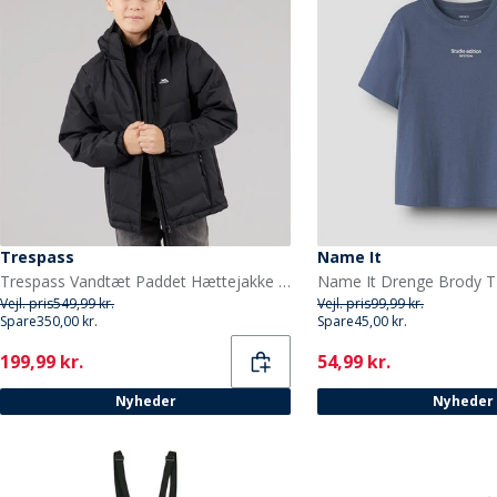
Trespass
Name It
Trespass Vandtæt Paddet Hættejakke til Drenge Figo Sort
Vejl. pris
549,99 kr.
Vejl. pris
99,99 kr.
Spare
350,00 kr.
Spare
45,00 kr.
Current
Current
199,99 kr.
54,99 kr.
Nyheder
Nyheder