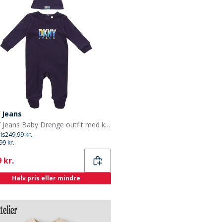
 Jeans
DKNY Jeans Baby Drenge outfit med knudehat sæt Navy
ris
249,99 kr.
99 kr.
ent
 kr.
Halv pris eller mindre