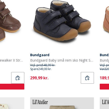
Bundgaard
Bund
Bundgaard spædBørn Prewalker II Strop Sko Brown Ws
Bundgaard Baby små rem sko Night Sky Ws
Vejl. pris
548,99 kr.
Vejl. p
Spare
249,00 kr.
Var
229
Current
Curr
299,99 kr.
189,9