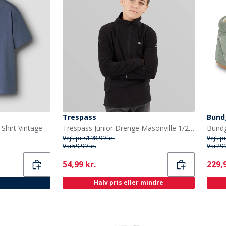
Trespass
Bund
Name It Drenge Brody T Shirt Vintage Indigo
Trespass Junior Drenge Masonville 1/2 Lynlås Mikro Fleece Sort
Vejl. pris
198,99 kr.
Vejl. p
Var
59,99 kr.
Var
299
Current
Curr
54,99 kr.
229,9
Halv pris eller mindre