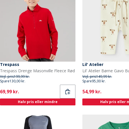
Trespass
Lil' Atelier
Trespass Drenge Masonville Fleece Rød
Vejl. pris
199,99 kr.
Vejl. pris
149,99 kr.
Spare
130,00 kr.
Spare
95,00 kr.
Current
Current
69,99 kr.
54,99 kr.
Halv pris eller mindre
Halv pris eller