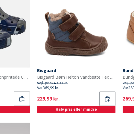
Bisgaard
Bund
Crocs Drenge Baya Sæsonprintede Clogs Navy Multi
Bisgaard Børn Helton Vandtætte Tex Støvler Dark Brown
Vejl. pris
749,99 kr.
Vejl. p
Var
369,99 kr.
Var
289
Current
Curr
229,99 kr.
269,9
Halv pris eller mindre