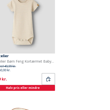
telier
Lil' Atelier Børn Feng Kortærmet Babybody Oxford Tan
ris
149,99 kr.
80,00 kr.
ent
 kr.
Halv pris eller mindre