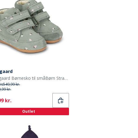
gaard
Bundgaard Børnesko til småBørn Strawberries
ris
549,99 kr.
,99 kr.
ent
9 kr.
Outlet