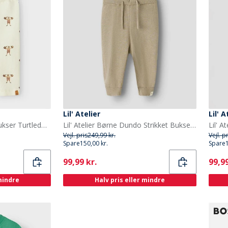
Lil' Atelier
Lil' A
Lil' Atelier Børne Gavo Bukser Turtledove
Lil' Atelier Børne Dundo Strikket Bukser Oxford Tan
Vejl. pris
249,99 kr.
Vejl. p
Spare
150,00 kr.
Spare
Current
Curr
99,99 kr.
99,99
 mindre
Halv pris eller mindre