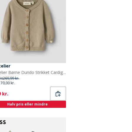
telier
Lil' Atelier Børne Dundo Strikket Cardigan Oxford Tan
ris
269,99 kr.
170,00 kr.
ent
 kr.
Halv pris eller mindre