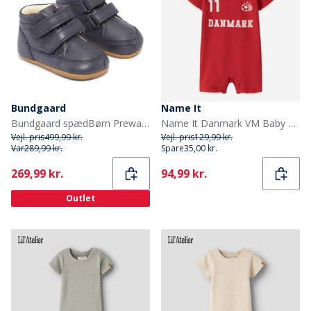
Bundgaard
Name It
Bundgaard spædBørn Prewalker II Strop Sko Night Sky Ws
Name It Danmark VM Baby Bodystocking True Red Denmark
Vejl. pris
499,99 kr.
Vejl. pris
129,99 kr.
Var
289,99 kr.
Spare
35,00 kr.
Current
Current
269,99 kr.
94,99 kr.
Outlet