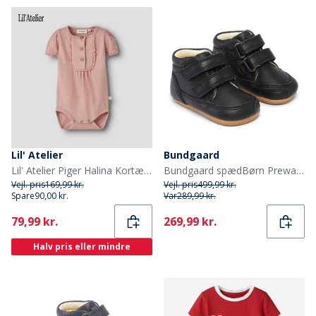
Lil' Atelier
Bundgaard
Lil' Atelier Piger Halina Kortærmet Babydragt Rose Tan
Bundgaard spædBørn Prewalker II Strop Sko Sort
Vejl. pris
169,99 kr.
Vejl. pris
499,99 kr.
Spare
90,00 kr.
Var
289,99 kr.
Current
Current
79,99 kr.
269,99 kr.
Halv pris eller mindre