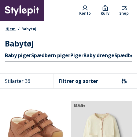
Skip
Primary departments
to
0
Konto
Kurv
Shop
main
content
navigationssti
Hjem
Babytøj
Babytøj
Hurtige links
Baby piger
Spædbørn piger
Piger
Baby drenge
Spædbør
Stilarter 36
Filtrer og sorter