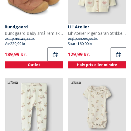
Bundgaard
Lil' Atelier
Bundgaard Baby små rem sko Cognac Ws
Lil' Atelier Piger Saran Strikket Cardigan Turtledove
Vejl. pris
549,99 kr.
Vejl. pris
289,99 kr.
Var
229,99 kr.
Spare
160,00 kr.
Current
Current
189,99 kr.
129,99 kr.
Outlet
Halv pris eller mindre