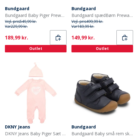
Bundgaard
Bundgaard
Bundgaard Baby Piger Prewalker sko Twinkle
Bundgaard spædBørn Prewalker II Strop Sko Brown Ws
Vejl. pris
549,99 kr.
Vejl. pris
499,99 kr.
Var
229,99 kr.
Var
189,99 kr.
Current
Current
189,99 kr.
149,99 kr.
Outlet
Outlet
DKNY Jeans
Bundgaard
DKNY Jeans Baby Piger Sæt Med Knude Hat Lyserød Baby Pink
Bundgaard Baby små rem sko Night Sky Ws