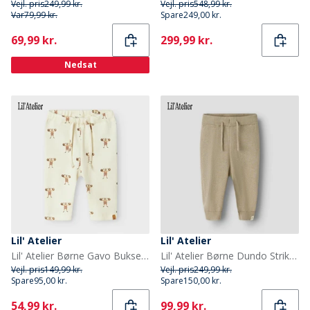
Vejl. pris
249,99 kr.
Vejl. pris
548,99 kr.
Var
79,99 kr.
Spare
249,00 kr.
Current
Current
69,99 kr.
299,99 kr.
Nedsat
Lil' Atelier
Lil' Atelier
Lil' Atelier Børne Gavo Bukser Turtledove
Lil' Atelier Børne Dundo Strikket Bukser Oxford Tan
Vejl. pris
149,99 kr.
Vejl. pris
249,99 kr.
Spare
95,00 kr.
Spare
150,00 kr.
Current
Current
54,99 kr.
99,99 kr.