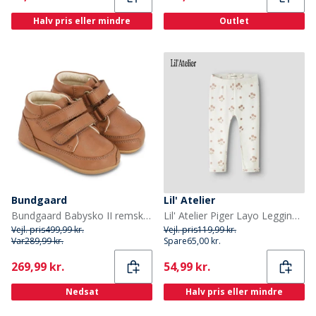
Halv pris eller mindre
Outlet
Bundgaard
Lil' Atelier
Bundgaard Babysko II remsko Cognac Ws
Lil' Atelier Piger Layo Leggings Coconut Milk
Vejl. pris
499,99 kr.
Vejl. pris
119,99 kr.
Var
289,99 kr.
Spare
65,00 kr.
Current
Current
269,99 kr.
54,99 kr.
Nedsat
Halv pris eller mindre