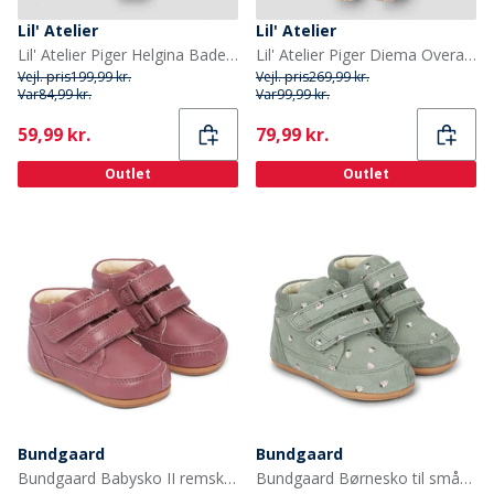
Lil' Atelier
Lil' Atelier
Lil' Atelier Piger Helgina Badekjole Misty Rose
Lil' Atelier Piger Diema Overall Oxford Tan
Vejl. pris
199,99 kr.
Vejl. pris
269,99 kr.
Var
84,99 kr.
Var
99,99 kr.
Current
Current
59,99 kr.
79,99 kr.
Outlet
Outlet
Bundgaard
Bundgaard
Bundgaard Babysko II remsko Dark Rose Ws
Bundgaard Børnesko til småBørn Strawberries