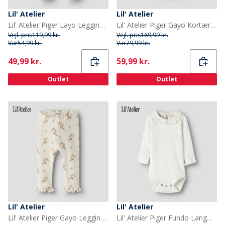
Lil' Atelier
Lil' Atelier
Lil' Atelier Piger Layo Leggings Coconut Milk
Lil' Atelier Piger Gayo Kortærmet Bodystocking Coconut Milk
Vejl. pris
119,99 kr.
Vejl. pris
169,99 kr.
Var
54,99 kr.
Var
79,99 kr.
Current
Current
49,99 kr.
59,99 kr.
Outlet
Outlet
Lil' Atelier
Lil' Atelier
Lil' Atelier Piger Gayo Leggings Coconut Milk
Lil' Atelier Piger Fundo Langærmet Baby Body Coconut Milk