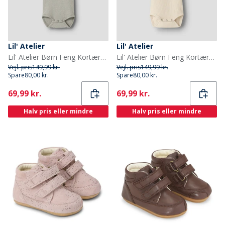
Lil' Atelier
Lil' Atelier
Lil' Atelier Børn Feng Kortærmet Babybody Overland Trek
Lil' Atelier Børn Feng Kortærmet Babybody Oxford Tan
Vejl. pris
149,99 kr.
Vejl. pris
149,99 kr.
Spare
80,00 kr.
Spare
80,00 kr.
Current
Current
69,99 kr.
69,99 kr.
Halv pris eller mindre
Halv pris eller mindre