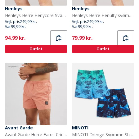
Henleys
Henleys
Henleys Herre Henycore Svømmebukser Navy
Henleys Herre Henulty svømme shorts Blå
Vejl. pris
249,99 kr.
Vejl. pris
249,99 kr.
Var
99,99 kr.
Var
99,99 kr.
Current
Current
94,99 kr.
79,99 kr.
Outlet
Outlet
Avant Garde
MINOTI
Avant Garde Herre Farris Crinkle Badebukser Brændt Orange
MINOTI Drenge Svømme Shorts Flerfarvet