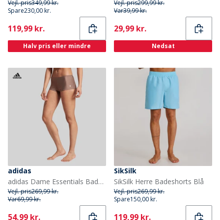
Vejl. pris
349,99 kr.
Vejl. pris
299,99 kr.
Spare
230,00 kr.
Var
39,99 kr.
Current
Current
119,99 kr.
29,99 kr.
Halv pris eller mindre
Nedsat
adidas
SikSilk
adidas Dame Essentials Badedragt Hotpants Trace Brown
SikSilk Herre Badeshorts Blå
Vejl. pris
269,99 kr.
Vejl. pris
269,99 kr.
Var
69,99 kr.
Spare
150,00 kr.
Current
Current
54,99 kr.
119,99 kr.