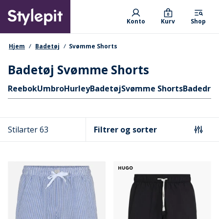
Skip
Primary departments
to
0
Konto
Kurv
Shop
main
content
navigationssti
Hjem
Badetøj
Svømme Shorts
Badetøj Svømme Shorts
Hurtige links
Reebok
Umbro
Hurley
Badetøj
Svømme Shorts
Badedra
Stilarter 63
Filtrer og sorter