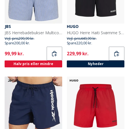
JBS
HUGO
JBS Herrebadebukser Multicolour
HUGO Herre Haiti Svømme Shorts Sort
Vejl. pris
299,99 kr.
Vejl. pris
449,99 kr.
Spare
200,00 kr.
Spare
220,00 kr.
Current
Current
99,99 kr.
229,99 kr.
Halv pris eller mindre
Nyheder