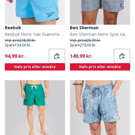
Reebok
Ben Sherman
Reebok Herre Yale Svømme Shorts Blå
Ben Sherman Herre Spot Geo Badebukser Navy
Vejl. pris
228,99 kr.
Vejl. pris
428,99 kr.
Spare
134,00 kr.
Spare
279,00 kr.
Current
Current
94,99 kr.
149,99 kr.
Halv pris eller mindre
Halv pris eller mindre