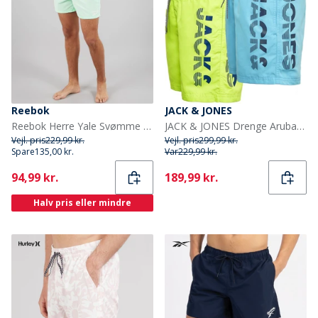
Reebok
JACK & JONES
Reebok Herre Yale Svømme Shorts Aqua
JACK & JONES Drenge Aruba Svømme Shorts Flerfarvet
Vejl. pris
229,99 kr.
Vejl. pris
299,99 kr.
Spare
135,00 kr.
Var
229,99 kr.
Current
Current
94,99 kr.
189,99 kr.
Halv pris eller mindre