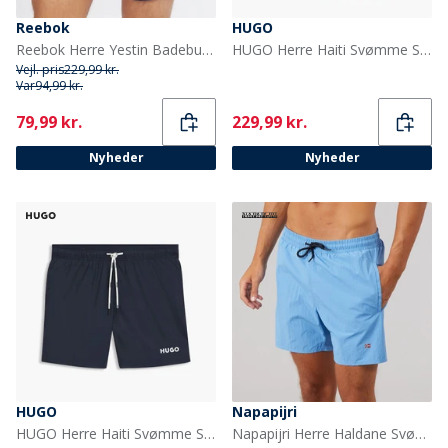
Reebok
HUGO
Reebok Herre Yestin Badebukser Collegiale Blå
HUGO Herre Haiti Svømme Shorts Rød
Vejl. pris
229,99 kr.
Var
94,99 kr.
Current
Current
79,99 kr.
229,99 kr.
Nyheder
Nyheder
HUGO
Napapijri
HUGO Herre Haiti Svømme Shorts Dark Blue
Napapijri Herre Haldane Svømmebukser Blue Jasper