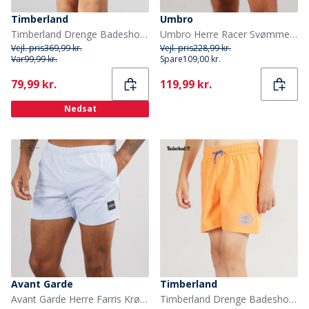
Timberland
Umbro
Timberland Drenge Badeshorts Medieval Blue
Umbro Herre Racer Svømme Shorts Blå/Rød/Hvid
Vejl. pris
369,99 kr.
Vejl. pris
228,99 kr.
Var
99,99 kr.
Spare
109,00 kr.
Current
Current
79,99 kr.
119,99 kr.
Nedsat
Avant Garde
Timberland
Avant Garde Herre Farris Krølle Badeshorts Sølv Blå
Timberland Drenge Badeshorts Nektarin