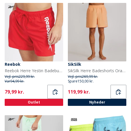
Reebok
SikSilk
Reebok Herre Yestin Badebukser Rød/Hvid
SikSilk Herre Badeshorts Orange
Vejl. pris
229,99 kr.
Vejl. pris
269,99 kr.
Var
94,99 kr.
Spare
150,00 kr.
Current
Current
79,99 kr.
119,99 kr.
Outlet
Nyheder