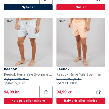
Nyheder
Outlet
Reebok
Reebok
Reebok Herre Yale Svømme Shorts Simple Grey
Reebok Herre Yale Svømmebukser Peach
Vejl. pris
229,99 kr.
Vejl. pris
229,99 kr.
Spare
135,00 kr.
Spare
135,00 kr.
Current
Current
94,99 kr.
94,99 kr.
Halv pris eller mindre
Halv pris eller mindre