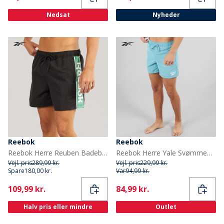
Nedsat
Nyheder
Reebok
Reebok
Reebok Herre Reuben Badebukser Sort
Reebok Herre Yale Svømmebukser Warped Blue
Vejl. pris
289,99 kr.
Vejl. pris
229,99 kr.
Spare
180,00 kr.
Var
94,99 kr.
Current
Current
109,99 kr.
84,99 kr.
Halv pris eller mindre
Outlet