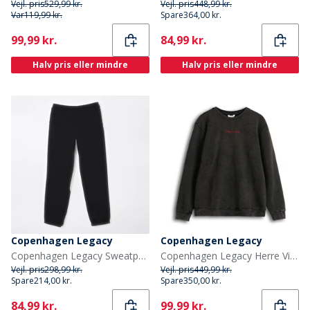
Vejl. pris
529,99 kr.
Vejl. pris
448,99 kr.
Var
119,99 kr.
Spare
364,00 kr.
Current
Current
99,99 kr.
84,99 kr.
Halv pris eller mindre
Halv pris eller mindre
Copenhagen Legacy
Copenhagen Legacy
Copenhagen Legacy Sweatpants til Drenge Sort
Copenhagen Legacy Herre Vintage Vasket Oversized Sweatshirt Dark Grey
Vejl. pris
298,99 kr.
Vejl. pris
449,99 kr.
Spare
214,00 kr.
Spare
350,00 kr.
Current
Current
84,99 kr.
99,99 kr.