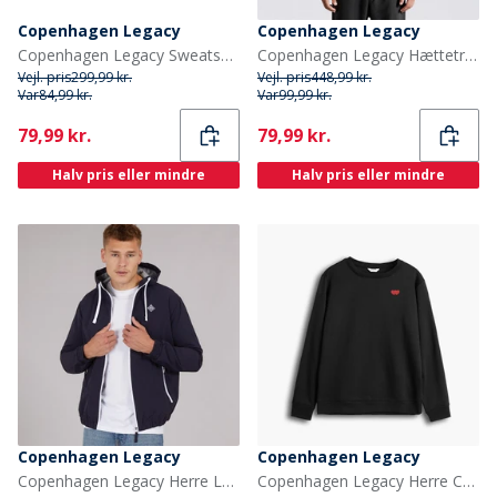
Copenhagen Legacy
Copenhagen Legacy
Copenhagen Legacy Sweatshirt Grøn
Copenhagen Legacy Hættetrøje Antracit
Vejl. pris
299,99 kr.
Vejl. pris
448,99 kr.
Var
84,99 kr.
Var
99,99 kr.
Current
Current
79,99 kr.
79,99 kr.
Halv pris eller mindre
Halv pris eller mindre
Copenhagen Legacy
Copenhagen Legacy
Copenhagen Legacy Herre Lette jakker Flade
Copenhagen Legacy Herre Crew Hjerte print sweatshirt Sort