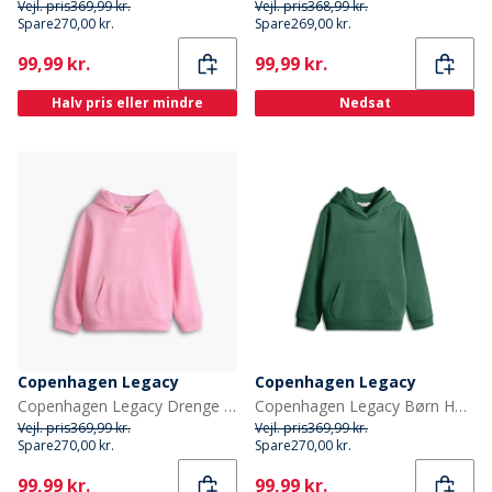
Vejl. pris
369,99 kr.
Vejl. pris
368,99 kr.
Spare
270,00 kr.
Spare
269,00 kr.
Current
Current
99,99 kr.
99,99 kr.
Halv pris eller mindre
Nedsat
Copenhagen Legacy
Copenhagen Legacy
Copenhagen Legacy Drenge hættetrøje Pink
Copenhagen Legacy Børn Hættetrøjer Grøn
Vejl. pris
369,99 kr.
Vejl. pris
369,99 kr.
Spare
270,00 kr.
Spare
270,00 kr.
Current
Current
99,99 kr.
99,99 kr.