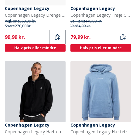
Copenhagen Legacy
Copenhagen Legacy
Copenhagen Legacy Drenge lynlås hoodie Grey Melange
Copenhagen Legacy Trøje Grå Melange
Vejl. pris
369,99 kr.
Vejl. pris
449,99 kr.
Spare
270,00 kr.
Var
84,99 kr.
Current
Current
99,99 kr.
79,99 kr.
Halv pris eller mindre
Halv pris eller mindre
Copenhagen Legacy
Copenhagen Legacy
Copenhagen Legacy Hættetrøje med lynlås Sort
Copenhagen Legacy Hættetrøjer Blå