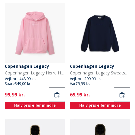
Copenhagen Legacy
Copenhagen Legacy
Copenhagen Legacy Herre Hættetrøje Pink
Copenhagen Legacy Sweatshirt til Børn Blå
Vejl. pris
448,99 kr.
Vejl. pris
299,99 kr.
Spare
349,00 kr.
Var
79,99 kr.
Current
Current
99,99 kr.
69,99 kr.
Halv pris eller mindre
Halv pris eller mindre