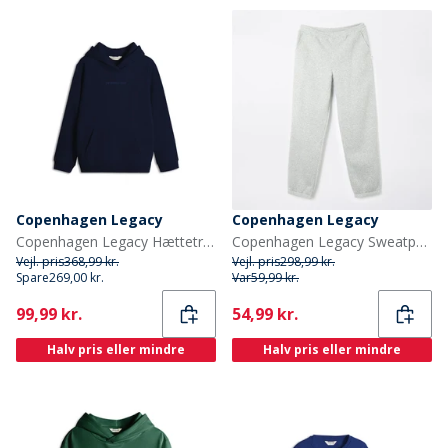
Copenhagen Legacy
Copenhagen Legacy
Copenhagen Legacy Hættetrøje til Børn Blå
Copenhagen Legacy Sweatpants grå melange til drenge
Vejl. pris
368,99 kr.
Vejl. pris
298,99 kr.
Spare
269,00 kr.
Var
59,99 kr.
Current
Current
99,99 kr.
54,99 kr.
Halv pris eller mindre
Halv pris eller mindre