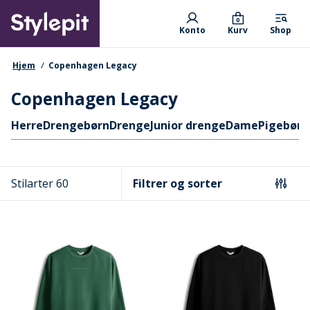
Skip
Primary departments
to
0
Konto
Kurv
Shop
main
content
navigationssti
Hjem
Copenhagen Legacy
Copenhagen Legacy
Hurtige links
Herre
Drengebørn
Drenge
Junior drenge
Dame
Pigebørn
Stilarter 60
Filtrer og sorter