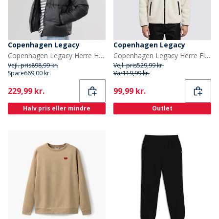
Copenhagen Legacy
Copenhagen Legacy
Copenhagen Legacy Herre Hættejakke Sort
Copenhagen Legacy Herre Fleecetøj beige
Vejl. pris
898,99 kr.
Vejl. pris
529,99 kr.
Spare
669,00 kr.
Var
119,99 kr.
Current
Current
229,99 kr.
99,99 kr.
Halv pris eller mindre
Outlet