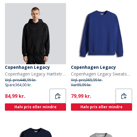
Copenhagen Legacy
Copenhagen Legacy
Copenhagen Legacy Hættetrøje Sort
Copenhagen Legacy Sweatshirt Kobolt Blå
Vejl. pris
448,99 kr.
Vejl. pris
369,99 kr.
Spare
364,00 kr.
Var
99,99 kr.
Current
Current
84,99 kr.
79,99 kr.
Halv pris eller mindre
Halv pris eller mindre