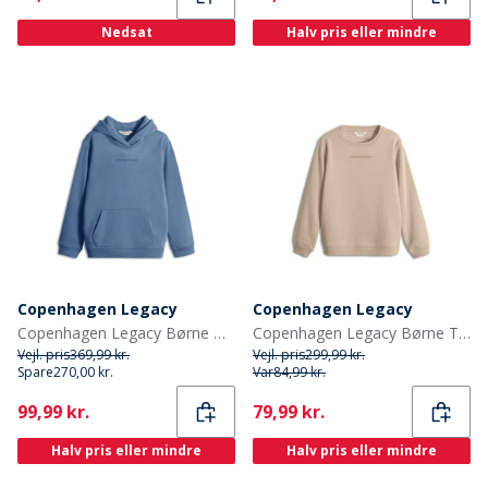
Nedsat
Halv pris eller mindre
Copenhagen Legacy
Copenhagen Legacy
Copenhagen Legacy Børne Hoodie Denim Melange
Copenhagen Legacy Børne Trøje Ørken
Vejl. pris
369,99 kr.
Vejl. pris
299,99 kr.
Spare
270,00 kr.
Var
84,99 kr.
Current
Current
99,99 kr.
79,99 kr.
Halv pris eller mindre
Halv pris eller mindre