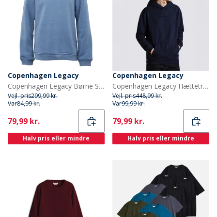
Copenhagen Legacy
Copenhagen Legacy
Copenhagen Legacy Børne Sweatshirt Denim Melange
Copenhagen Legacy Hættetrøjer Blå
Vejl. pris
299,99 kr.
Vejl. pris
448,99 kr.
Var
84,99 kr.
Var
99,99 kr.
Current
Current
79,99 kr.
79,99 kr.
Halv pris eller mindre
Halv pris eller mindre