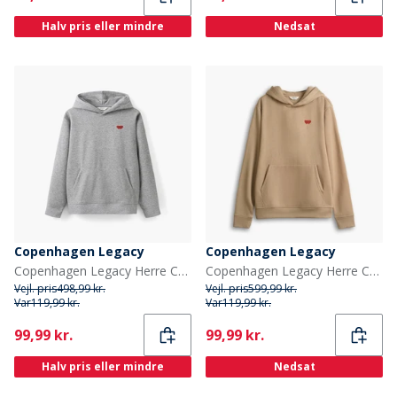
Halv pris eller mindre
Nedsat
Copenhagen Legacy
Copenhagen Legacy
Copenhagen Legacy Herre Crew Hjerteprint Hættetrøje Grey Melange
Copenhagen Legacy Herre Crew Hjerteprint Hættetrøje Khaki
Vejl. pris
498,99 kr.
Vejl. pris
599,99 kr.
Var
119,99 kr.
Var
119,99 kr.
Current
Current
99,99 kr.
99,99 kr.
Halv pris eller mindre
Nedsat