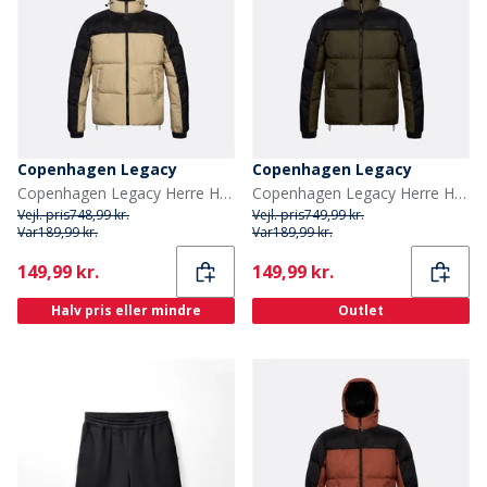
Copenhagen Legacy
Copenhagen Legacy
Copenhagen Legacy Herre Hættejakke Khaki / Sort
Copenhagen Legacy Herre Hættejakke Army / Sort
Vejl. pris
748,99 kr.
Vejl. pris
749,99 kr.
Var
189,99 kr.
Var
189,99 kr.
Current
Current
149,99 kr.
149,99 kr.
Halv pris eller mindre
Outlet