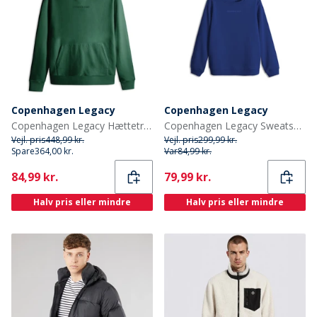
Copenhagen Legacy
Copenhagen Legacy
Copenhagen Legacy Hættetrøjer Grøn
Copenhagen Legacy Sweatshirt Kobolt Blå
Vejl. pris
448,99 kr.
Vejl. pris
299,99 kr.
Spare
364,00 kr.
Var
84,99 kr.
Current
Current
84,99 kr.
79,99 kr.
Halv pris eller mindre
Halv pris eller mindre