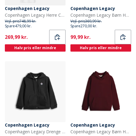
Copenhagen Legacy
Copenhagen Legacy
Copenhagen Legacy Herre Copehagen Legacy Ti Pak T Shirts Hvid
Copenhagen Legacy Børn Hættetrøjer Blå
Vejl. pris
748,99 kr.
Vejl. pris
369,99 kr.
Spare
479,00 kr.
Spare
270,00 kr.
Current
Current
269,99 kr.
99,99 kr.
Halv pris eller mindre
Halv pris eller mindre
Copenhagen Legacy
Copenhagen Legacy
Copenhagen Legacy Drenge lynlås hoodie Sort
Copenhagen Legacy Børn Hættetrøjer Bordeaux