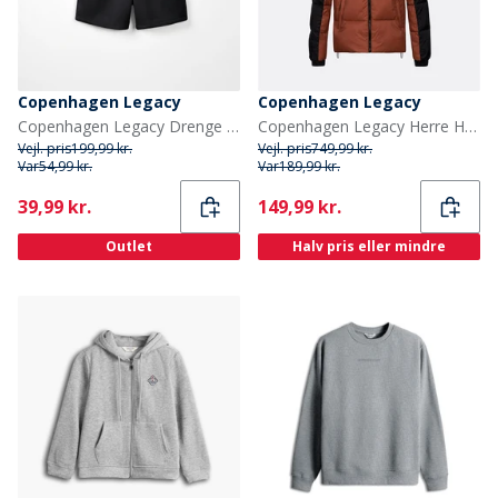
Copenhagen Legacy
Copenhagen Legacy
Copenhagen Legacy Drenge Sweat Shorts Antracit
Copenhagen Legacy Herre Hættejakke Rust / Sort
Vejl. pris
199,99 kr.
Vejl. pris
749,99 kr.
Var
54,99 kr.
Var
189,99 kr.
Current
Current
39,99 kr.
149,99 kr.
Outlet
Halv pris eller mindre