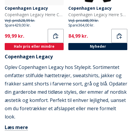
Copenhagen Legacy
Copenhagen Legacy
Copenhagen Legacy Herre Crew Hjerte print sweatshirt Khaki
Copenhagen Legacy Herre Sweatpants Sort
Vejl. pris
528,99 kr.
Vejl. pris
448,99 kr.
Spare
429,00 kr.
Spare
364,00 kr.
Current
Current
99,99 kr.
84,99 kr.
Halv pris eller mindre
Nyheder
Copenhagen Legacy
Oplev Copenhagen Legacy hos Stylepit. Sortimentet
omfatter stilfulde hættetrøjer, sweatshirts, jakker og
frakker samt shorts i farverne sort, grå og blå. Opdater
din garderobe med tidløse styles, der emmer af nordisk
æstetik og komfort. Perfekt til enhver lejlighed, uanset
om du foretrækker et afslappet eller mere formelt
look.
Læs mere