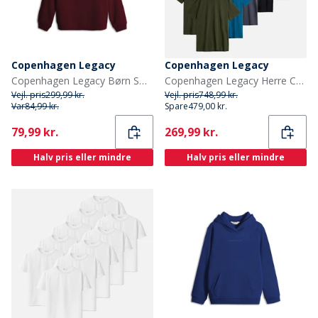
Copenhagen Legacy
Copenhagen Legacy
Copenhagen Legacy Børn Sweatshirt Bordeaux
Copenhagen Legacy Herre Copehagen Legacy Ti Pak T Shirts Multi
Vejl. pris
299,99 kr.
Vejl. pris
748,99 kr.
Var
84,99 kr.
Spare
479,00 kr.
Current
Current
79,99 kr.
269,99 kr.
Halv pris eller mindre
Halv pris eller mindre