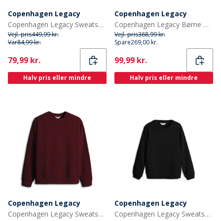
Copenhagen Legacy
Copenhagen Legacy
Copenhagen Legacy Sweatshirt Antracit
Copenhagen Legacy Børne Hoodie Sort
Vejl. pris
449,99 kr.
Vejl. pris
368,99 kr.
Var
84,99 kr.
Spare
269,00 kr.
Current
Current
79,99 kr.
99,99 kr.
Halv pris eller mindre
Halv pris eller mindre
Copenhagen Legacy
Copenhagen Legacy
Copenhagen Legacy Sweatshirt Bordeaux
Copenhagen Legacy Sweatshirt Sort til drenge