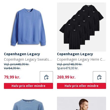
Copenhagen Legacy
Copenhagen Legacy
Copenhagen Legacy Sweatshirts Blå
Copenhagen Legacy Herre Copehagen Legacy Ti Pak T Shirts Sort
Vejl. pris
448,99 kr.
Vejl. pris
748,99 kr.
Var
84,99 kr.
Spare
479,00 kr.
Current
Current
79,99 kr.
269,99 kr.
Halv pris eller mindre
Halv pris eller mindre