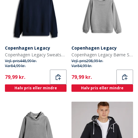
Copenhagen Legacy
Copenhagen Legacy
Copenhagen Legacy Sweatshirts Blå
Copenhagen Legacy Børne Sweatshirt Grå Melange
Vejl. pris
448,99 kr.
Vejl. pris
298,99 kr.
Var
84,99 kr.
Var
84,99 kr.
Current
Current
79,99 kr.
79,99 kr.
Halv pris eller mindre
Halv pris eller mindre