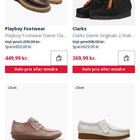
Playboy Footwear
Clarks
Playboy Footwear Dame Claudine Sko Mørkebrun Læder Dk.Brown Leather
Clarks Dame Originals 2 Wallabee D Sko 1219 Black Suede
Vejl. pris
1.299,99 kr.
Vejl. pris
998,99 kr.
Spare
850,00 kr.
Spare
629,00 kr.
Current
Current
449,99 kr.
369,99 kr.
Halv pris eller mindre
Halv pris eller mindre