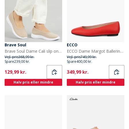
Brave Soul
ECCO
Brave Soul Dame Cali slip on sko Nude
ECCO Dame Margot Ballerina Pumps Scarlet
Vejl. pris
368,99 kr.
Vejl. pris
749,99 kr.
Spare
239,00 kr.
Spare
400,00 kr.
Current
Current
129,99 kr.
349,99 kr.
Halv pris eller mindre
Halv pris eller mindre