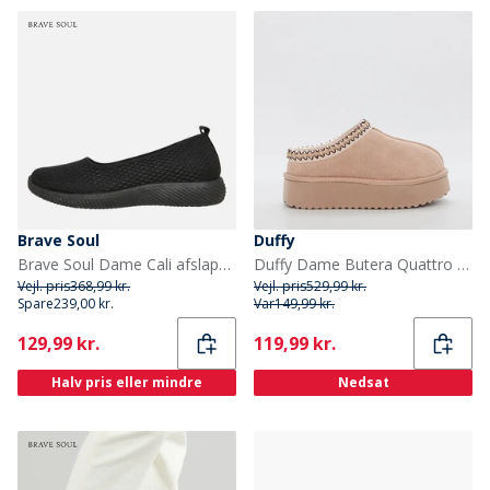
Brave Soul
Duffy
Brave Soul Dame Cali afslappede sko Sort
Duffy Dame Butera Quattro Sko Beige
Vejl. pris
368,99 kr.
Vejl. pris
529,99 kr.
Spare
239,00 kr.
Var
149,99 kr.
Current
Current
129,99 kr.
119,99 kr.
Halv pris eller mindre
Nedsat