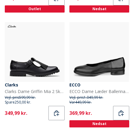
Outlet
Nedsat
Clarks
ECCO
Clarks Dame Griffin Mia 2 Sko Black Leather
ECCO Dame Læder Ballerina Sko Sort
Vejl. pris
599,99 kr.
Vejl. pris
1.049,99 kr.
Spare
250,00 kr.
Var
449,99 kr.
Current
Current
349,99 kr.
369,99 kr.
Nedsat