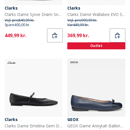
Clarks
Clarks
Clarks Dame Sjove Drøm Snørebånd Sko Light Pink Suede
Clarks Dame Wallabee EVO Sko Off White Leather
Vejl. pris
849,99 kr.
Vejl. pris
999,99 kr.
Spare
400,00 kr.
Var
449,99 kr.
Current
Current
449,99 kr.
369,99 kr.
Outlet
Clarks
GEOX
Clarks Dame Emelina Gem D-Fit Flade Sko Sort
GEOX Dame Annytah Ballerina Sko Navy