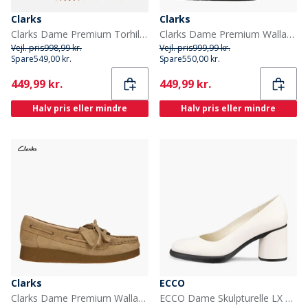
Clarks
Clarks
Clarks Dame Premium Torhill Bee Sko Ecru Suede
Clarks Dame Premium Wallabee Evosh D Sko Leopard
Vejl. pris
998,99 kr.
Vejl. pris
999,99 kr.
Spare
549,00 kr.
Spare
550,00 kr.
Current
Current
449,99 kr.
449,99 kr.
Halv pris eller mindre
Halv pris eller mindre
Clarks
ECCO
Clarks Dame Premium Wallabee Evo Hav D Sko Dark Sand Suede
ECCO Dame Skulpturelle LX Hælede Sko Limestone