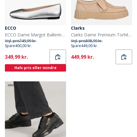
ECCO
Clarks
ECCO Dame Margot Ballerina Pumps Pure Silver
Clarks Dame Premium Torhill Bee Sko Ecru Suede
Vejl. pris
749,99 kr.
Vejl. pris
898,99 kr.
Spare
400,00 kr.
Spare
449,00 kr.
Current
Current
349,99 kr.
449,99 kr.
Halv pris eller mindre