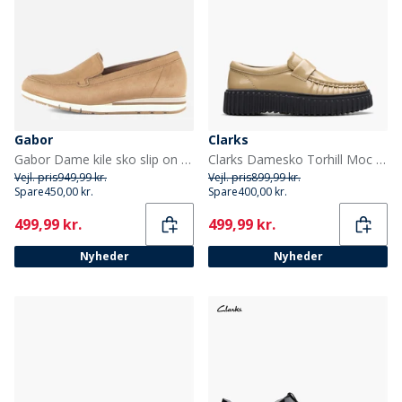
Gabor
Clarks
Gabor Dame kile sko slip on Saddle
Clarks Damesko Torhill Moc Sko Beige Patent
Vejl. pris
949,99 kr.
Vejl. pris
899,99 kr.
Spare
450,00 kr.
Spare
400,00 kr.
Current
Current
499,99 kr.
499,99 kr.
Nyheder
Nyheder