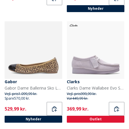
Nyheder
Gabor
Clarks
Gabor Dame Ballerina Sko Leopard
Clarks Dame Wallabee Evo Sko Lilac Suede
Vejl. pris
1.099,99 kr.
Vejl. pris
999,99 kr.
Spare
570,00 kr.
Var
449,99 kr.
Current
Current
529,99 kr.
369,99 kr.
Nyheder
Outlet