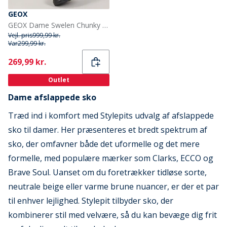
GEOX
GEOX Dame Swelen Chunky Oxford Sko Sort
Vejl. pris
999,99 kr.
Var
299,99 kr.
Current
269,99 kr.
Outlet
Dame afslappede sko
Træd ind i komfort med Stylepits udvalg af afslappede
sko til damer. Her præsenteres et bredt spektrum af
sko, der omfavner både det uformelle og det mere
formelle, med populære mærker som Clarks, ECCO og
Brave Soul. Uanset om du foretrækker tidløse sorte,
neutrale beige eller varme brune nuancer, er der et par
til enhver lejlighed. Stylepit tilbyder sko, der
kombinerer stil med velvære, så du kan bevæge dig frit