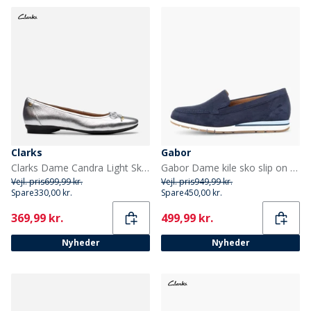
Clarks
Gabor
Clarks Dame Candra Light Sko Silver Metallic
Gabor Dame kile sko slip on Blå
Vejl. pris
699,99 kr.
Vejl. pris
949,99 kr.
Spare
330,00 kr.
Spare
450,00 kr.
Current
Current
369,99 kr.
499,99 kr.
Nyheder
Nyheder