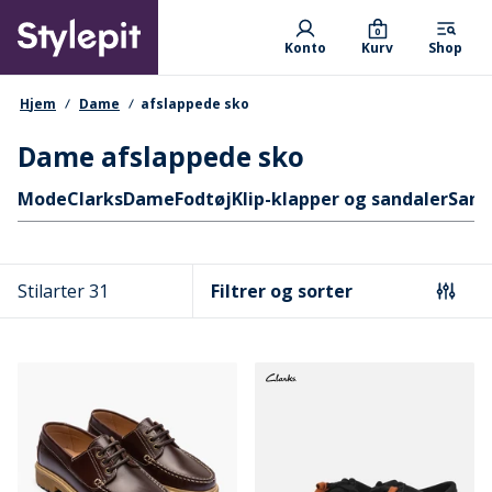
Skip
Primary departments
to
0
Konto
Kurv
Shop
main
content
navigationssti
Hjem
Dame
afslappede sko
Dame afslappede sko
Hurtige links
Mode
Clarks
Dame
Fodtøj
Klip-klapper og sandaler
Sand
Stilarter 31
Filtrer og sorter