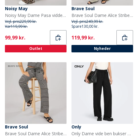
Noisy May
Brave Soul
Noisy May Dame Pasa vidde bukser Sort
Brave Soul Dame Alice Stribede Bukser Cream/Sort
Vejl. pris
229,99 kr.
Vejl. pris
249,99 kr.
Var
119,99 kr.
Spare
130,00 kr.
Current
Current
99,99 kr.
119,99 kr.
Outlet
Nyheder
Brave Soul
Only
Brave Soul Dame Alice Stribede Bukser Sort/Cream
Only Dame vide ben bukser Sort