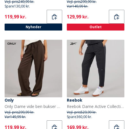
Vejl. pris
249,99 kr.
Vejl. pris
299,99 kr.
Spare
130,00 kr.
Var
149,99 kr.
Current
Current
119,99 kr.
129,99 kr.
Nyheder
Outlet
Only
Reebok
Only Dame vide ben bukser Chocolate Brown
Reebok Dame Active Collective Skystretch Vævede Bukser Sort
Vejl. pris
299,99 kr.
Vejl. pris
529,99 kr.
Var
149,99 kr.
Spare
360,00 kr.
Current
Current
119,99 kr.
169,99 kr.