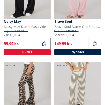
Noisy May
Brave Soul
Noisy May Dame Pasa Vide Ben Bukser Sort
Brave Soul Dame Ora Stribede Bukser Rød/Hvid
Vejl. pris
269,99 kr.
Vejl. pris
349,99 kr.
Var
119,99 kr.
Spare
200,00 kr.
Current
Current
99,99 kr.
149,99 kr.
Outlet
Nyheder