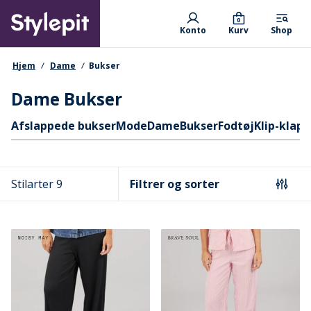
Skip
Primary departments
to
0
Konto
Kurv
Shop
main
content
navigationssti
Hjem
Dame
Bukser
Dame Bukser
Hurtige links
Afslappede bukser
Mode
Dame
Bukser
Fodtøj
Klip-klap
Stilarter 9
Filtrer og sorter