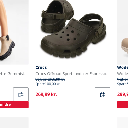
Crocs
Wod
Woden Dame Liv Vandtætte Gummistøvler 852 Coffee Cream
Crocs Offroad Sportsandaler Espresso/Valnød
Vejl. pris
369,99 kr.
Vejl. p
Spare
100,00 kr.
Spare
Current
Curr
269,99 kr.
299,9
 mindre