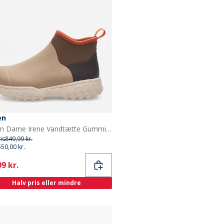
en
Woden Dame Irene Vandtætte Gummistøvler 259 Coffee Cream Multi
ris
849,99 kr.
550,00 kr.
ent
9 kr.
Halv pris eller mindre