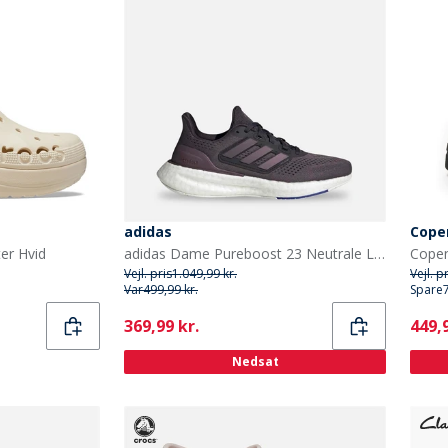
adidas
Cope
er Hvid
adidas Dame Pureboost 23 Neutrale Løbesko Aurora Black/Aurora Metallic/Core Black
Vejl. pris
1.049,99 kr.
Vejl. p
Var
499,99 kr.
Spare
Current
Curr
369,99 kr.
449,9
Nedsat