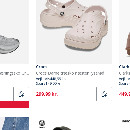
Crocs
Clark
adidas XLG Metawave Træningssko Grey Two/Carbon Silver/Silver Metallic
Crocs Dame træsko næsten lyserød
Vejl. pris
448,99 kr.
Vejl. p
Spare
149,00 kr.
Spare
Current
Curr
299,99 kr.
449,9