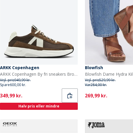
ARKK Copenhagen
Blowfish
ARKK Copenhagen By fri sneakers Brown Tofu
Vejl. pris
949,99 kr.
Vejl. pris
529,99 kr.
Spare
600,00 kr.
Var
284,00 kr.
Current
Current
349,99 kr.
269,99 kr.
Halv pris eller mindre