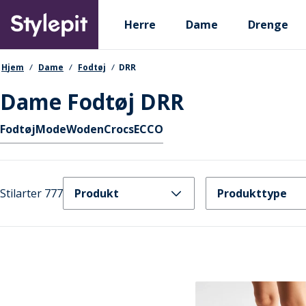
Skip
Primary departments
to
Herre
Dame
Drenge
main
content
navigationssti
Hjem
Dame
Fodtøj
DRR
Dame Fodtøj DRR
Hurtige links
Fodtøj
Mode
Woden
Crocs
ECCO
Stilarter 777
Produkt
Produkttype