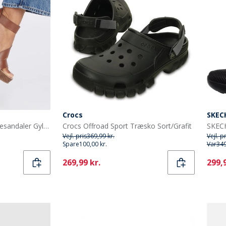
Crocs
SKEC
Blowfish Dame Hydra Kilesandaler Gyldenbrun
Crocs Offroad Sport Træsko Sort/Grafit
Vejl. pris
369,99 kr.
Vejl. p
Spare
100,00 kr.
Var
349
Current
Curr
269,99 kr.
299,9