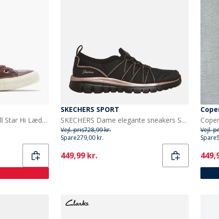
SKECHERS SPORT
Cope
Converse Chuck Taylor All Star Hi Læder Træningssko Totally Fudged/Egret
SKECHERS Dame elegante sneakers Sort
Vejl. pris
728,99 kr.
Vejl. p
Spare
279,00 kr.
Spare
Current
Curr
449,99 kr.
449,9