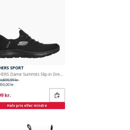
HERS SPORT
SKECHERS Dame Summits Slip-in Dream Chaser Sneakers Sort
ris
899,99 kr.
450,00 kr.
ent
9 kr.
Halv pris eller mindre