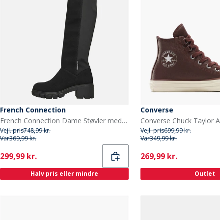
French Connection
Converse
French Connection Dame Støvler med Tyk Hæl til Knæet Sorte
Vejl. pris
748,99 kr.
Vejl. pris
699,99 kr.
Var
369,99 kr.
Var
349,99 kr.
Current
Current
299,99 kr.
269,99 kr.
Halv pris eller mindre
Outlet