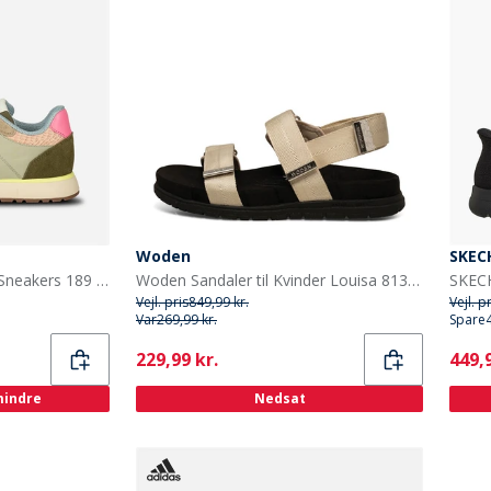
Woden
SKEC
Woden Damesko Ronja Sneakers 189 Stone Multi
Woden Sandaler til Kvinder Louisa 813 Elfenben
Vejl. pris
849,99 kr.
Vejl. p
Var
269,99 kr.
Spare
Current
Curr
229,99 kr.
449,9
 mindre
Nedsat