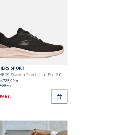
HERS SPORT
SKECHERS Damen Skech-Lite Pro 2.0 Sneakers Sort
ris
728,99 kr.
,99 kr.
ent
9 kr.