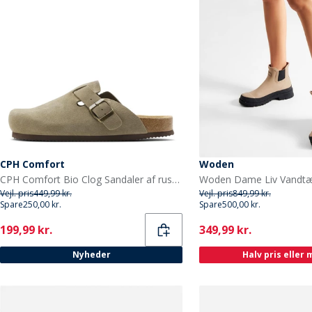
CPH Comfort
Woden
CPH Comfort Bio Clog Sandaler af ruskind Taupe
Vejl. pris
449,99 kr.
Vejl. pris
849,99 kr.
Spare
250,00 kr.
Spare
500,00 kr.
Current
Current
199,99 kr.
349,99 kr.
Nyheder
Halv pris eller