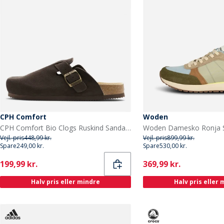
CPH Comfort
Woden
CPH Comfort Bio Clogs Ruskind Sandaler Dark Brown
Vejl. pris
448,99 kr.
Vejl. pris
899,99 kr.
Spare
249,00 kr.
Spare
530,00 kr.
Current
Current
199,99 kr.
369,99 kr.
Halv pris eller mindre
Halv pris eller