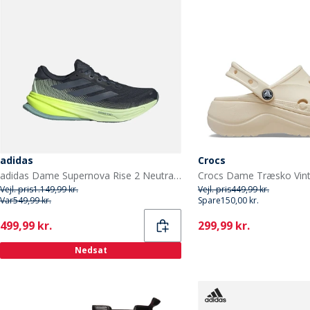
adidas
Crocs
adidas Dame Supernova Rise 2 Neutrale Løbesko Aurora Ink/Preloved Ink/Semi Green Spark
Crocs Dame Træsko Vint
Vejl. pris
1.149,99 kr.
Vejl. pris
449,99 kr.
Var
549,99 kr.
Spare
150,00 kr.
Current
Current
499,99 kr.
299,99 kr.
Nedsat