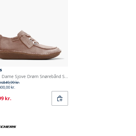
s
Clarks Dame Sjove Drøm Snørebånd Sko Light Pink Suede
ris
849,99 kr.
400,00 kr.
ent
9 kr.