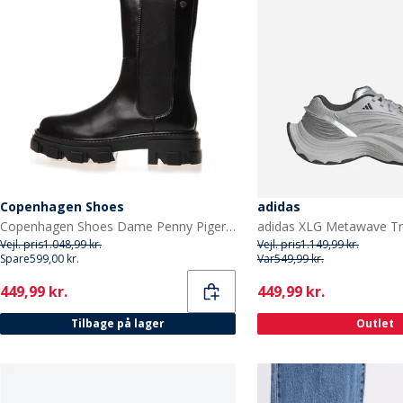
Copenhagen Shoes
adidas
Copenhagen Shoes Dame Penny Piger Støvler 001 Sort
Vejl. pris
1.048,99 kr.
Vejl. pris
1.149,99 kr.
Spare
599,00 kr.
Var
549,99 kr.
Current
Current
449,99 kr.
449,99 kr.
Tilbage på lager
Outlet