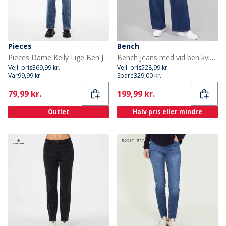
Pieces
Bench
Pieces Dame Kelly Lige Ben Jeans Medium Blue Denim
Bench Jeans med vid ben kvinder Mørkeblå
Vejl. pris
369,99 kr.
Vejl. pris
528,99 kr.
Var
99,99 kr.
Spare
329,00 kr.
Current
Current
79,99 kr.
199,99 kr.
Outlet
Halv pris eller mindre