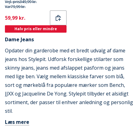
Vejl. pris
349,99 kr.
Var
79,99 kr.
Current
59,99 kr.
Halv pris eller mindre
Dame Jeans
Opdater din garderobe med et bredt udvalg af dame
jeans hos Stylepit. Udforsk forskellige stilarter som
skinny jeans, jeans med afslappet pasform og jeans
med lige ben. Vælg mellem klassiske farver som blå,
sort og mørkeblå fra populære mærker som Bench,
JJXX og Jacqueline De Yong. Stylepit tilbyder et alsidigt
sortiment, der passer til enhver anledning og personlig
stil.
Læs mere