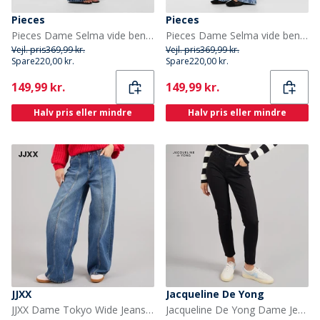
Pieces
Pieces
Pieces Dame Selma vide ben jeans Medium Blue Denim
Pieces Dame Selma vide ben jeans Light Blue Denim
Vejl. pris
369,99 kr.
Vejl. pris
369,99 kr.
Spare
220,00 kr.
Spare
220,00 kr.
Current
Current
149,99 kr.
149,99 kr.
Halv pris eller mindre
Halv pris eller mindre
JJXX
Jacqueline De Yong
JJXX Dame Tokyo Wide Jeans R282 Medium Blue Denim
Jacqueline De Yong Dame Jeans Måne Skinny Black Denim