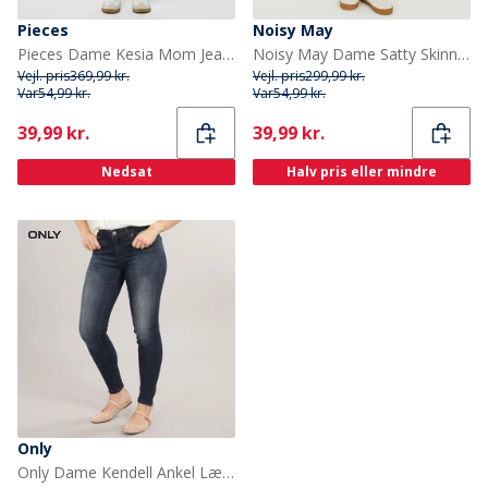
Pieces
Noisy May
Pieces Dame Kesia Mom Jeans Black Denim
Noisy May Dame Satty Skinny Jeans Blå
Vejl. pris
369,99 kr.
Vejl. pris
299,99 kr.
Var
54,99 kr.
Var
54,99 kr.
Current
Current
39,99 kr.
39,99 kr.
Nedsat
Halv pris eller mindre
Only
Only Dame Kendell Ankel Længde Slim Jeans Mørkeblå Denim