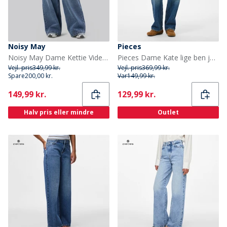
Noisy May
Pieces
Noisy May Dame Kettie Vide Ben Jeans Medium Blue Denim
Pieces Dame Kate lige ben jeans Medium Blue Denim
Vejl. pris
349,99 kr.
Vejl. pris
369,99 kr.
Spare
200,00 kr.
Var
149,99 kr.
Current
Current
149,99 kr.
129,99 kr.
Halv pris eller mindre
Outlet