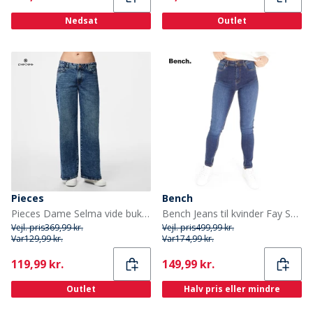
Nedsat
Outlet
Pieces
Bench
Pieces Dame Selma vide bukser Medium Blue Denim
Bench Jeans til kvinder Fay Skinny Dark Wash
Vejl. pris
369,99 kr.
Vejl. pris
499,99 kr.
Var
129,99 kr.
Var
174,99 kr.
Current
Current
119,99 kr.
149,99 kr.
Outlet
Halv pris eller mindre