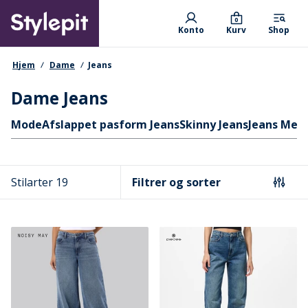
Skip
Primary departments
to
0
Konto
Kurv
Shop
main
content
navigationssti
Hjem
Dame
Jeans
Dame Jeans
Hurtige links
Mode
Afslappet pasform Jeans
Skinny Jeans
Jeans Med 
Stilarter 19
Filtrer og sorter